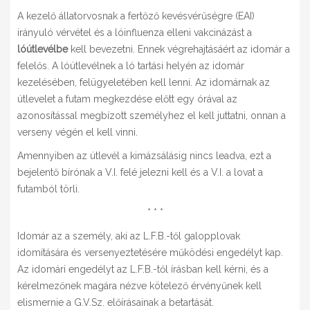
A kezelő állatorvosnak a fertőző kevésvérűségre (EAI)
irányuló vérvétel és a lóinfluenza elleni vakcinázást a
lóútlevélbe
kell bevezetni. Ennek végrehajtásáért az idomár a
felelős. A lóútlevélnek a ló tartási helyén az idomár
kezelésében, felügyeletében kell lenni. Az idomárnak az
útlevelet a futam megkezdése előtt egy órával az
azonosítással megbízott személyhez el kell juttatni, onnan a
verseny végén el kell vinni.
Amennyiben az útlevél a kimázsálásig nincs leadva, ezt a
bejelentő bírónak a V.I. felé jelezni kell és a V.I. a lovat a
futamból törli.
* * *
Idomár az a személy, aki az L.F.B.-től galopplovak
idomítására és versenyeztetésére működési engedélyt kap.
Az idomári engedélyt az L.F.B.-től írásban kell kérni, és a
kérelmezőnek magára nézve kötelező érvényűnek kell
elismernie a G.V.Sz. előírásainak a betartását.