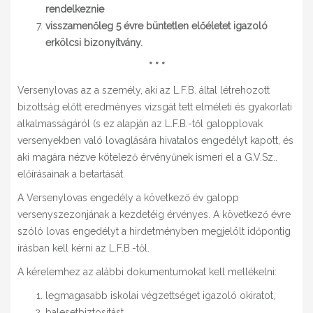
rendelkeznie
visszamenőleg 5 évre büntetlen előéletet igazoló
erkölcsi bizonyítvány.
* * *
Versenylovas az a személy, aki az L.F.B. által létrehozott
bizottság előtt eredményes vizsgát tett elméleti és gyakorlati
alkalmasságáról (s ez alapján az L.F.B.-től galopplovak
versenyekben való lovaglására hivatalos engedélyt kapott, és
aki magára nézve kötelező érvényűnek ismeri el a G.V.Sz..
előírásainak a betartását.
A Versenylovas engedély a következő év galopp
versenyszezonjának a kezdetéig érvényes. A következő évre
szóló lovas engedélyt a hirdetményben megjelölt időpontig
írásban kell kérni az L.F.B.-től.
A kérelemhez az alábbi dokumentumokat kell mellékelni:
legmagasabb iskolai végzettséget igazoló okiratot,
balesetbiztosítást,