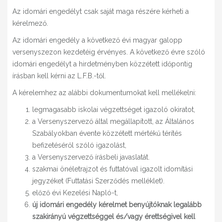
Az idomári engedélyt csak saját maga részére kérheti a
kérelmező.
Az idomári engedély a következő évi magyar galopp
versenyszezon kezdetéig érvényes. A következő évre szóló
idomári engedélyt a hirdetményben közzétett időpontig
írásban kell kérni az L.F.B.-től.
A kérelemhez az alábbi dokumentumokat kell mellékelni:
legmagasabb iskolai végzettséget igazoló okiratot,
a Versenyszervező által megállapított, az Általános
Szabályokban évente közzétett mértékű térítés
befizetéséről szóló igazolást,
a Versenyszervező írásbeli javaslatát.
szakmai önéletrajzot és futtatóval igazolt idomítási
jegyzéket (Futtatási Szerződés melléklet).
előző évi Kezelési Napló-t,
új idomári engedély kérelmet benyújtóknak legalább
szakirányú végzettséggel és/vagy érettségivel kell