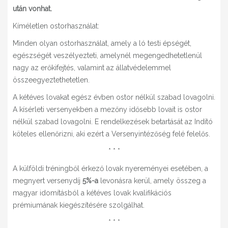
után vonhat.
Kíméletlen ostorhasználat:
Minden olyan ostorhasználat, amely a ló testi épségét,
egészségét veszélyezteti, amelynél megengedhetetlenül
nagy az erőkifejtés, valamint az állatvédelemmel
összeegyeztethetetlen.
A kétéves lovakat egész évben ostor nélkül szabad lovagolni.
A kísérleti versenyekben a mezőny idősebb lovait is ostor
nélkül szabad lovagolni. E rendelkezések betartását az Indító
köteles ellenőrizni, aki ezért a Versenyintézőség felé felelős.
* * *
A külföldi tréningből érkező lovak nyereményei esetében, a
megnyert versenydíj
5%-a
levonásra kerül, amely összeg a
magyar idomításból a kétéves lovak kvalifikációs
prémiumának kiegészítésére szolgálhat.
* * *