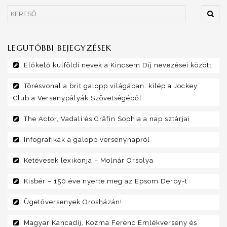
LEGUTÓBBI BEJEGYZÉSEK
Előkelő külföldi nevek a Kincsem Díj nevezései között
Törésvonal a brit galopp világában: kilép a Jockey
Club a Versenypályák Szövetségéből
The Actor, Vadali és Gräfin Sophia a nap sztárjai
Infografikák a galopp versenynapról
Kétévesek lexikonja – Molnár Orsolya
Kisbér – 150 éve nyerte meg az Epsom Derby-t
Ügetőversenyek Orosházán!
Magyar Kancadíj, Kozma Ferenc Emlékverseny és