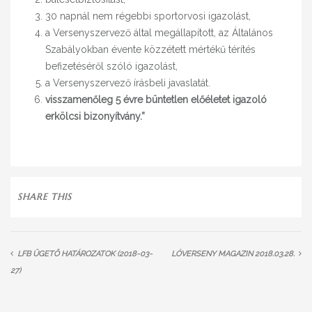
30 napnál nem régebbi sportorvosi igazolást,
a Versenyszervező által megállapított, az Általános
Szabályokban évente közzétett mértékű térítés
befizetéséről szóló igazolást,
a Versenyszervező írásbeli javaslatát.
visszamenőleg 5 évre büntetlen előéletet igazoló
erkölcsi bizonyítvány.”
SHARE THIS
LFB ÜGETŐ HATÁROZATOK (2018-03-
LÓVERSENY MAGAZIN 2018.03.28.
27)