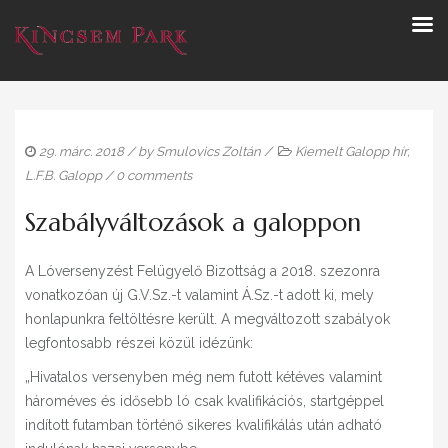
29. márc. 2018
/ by
Smulovics Zoltán
/
Kiemelt Galopp hír
,
L.F.B. Galopp
/
0 comments
Szabályváltozások a galoppon
A Lóversenyzést Felügyelő Bizottság a 2018. szezonra
vonatkozóan új G.V.Sz.-t valamint Á.Sz.-t adott ki, mely
honlapunkra feltöltésre került. A megváltozott szabályok
legfontosabb részei közül idézünk:
„Hivatalos versenyben még nem futott kétéves valamint
hároméves és idősebb ló csak kvalifikációs, startgéppel
indított futamban történő sikeres kvalifikálás után adható