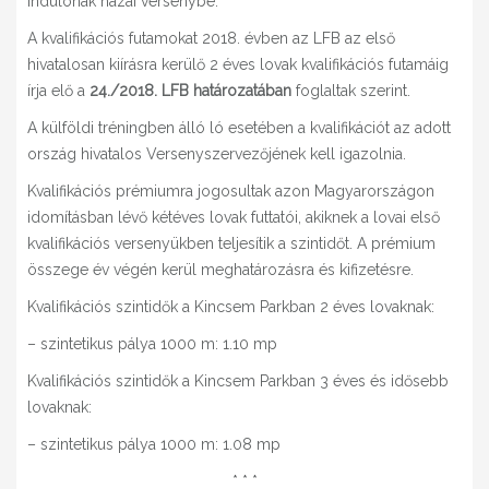
indulónak hazai versenybe.
A kvalifikációs futamokat 2018. évben az LFB az első
hivatalosan kiírásra kerülő 2 éves lovak kvalifikációs futamáig
írja elő a
24./2018. LFB határozatában
foglaltak szerint.
A külföldi tréningben álló ló esetében a kvalifikációt az adott
ország hivatalos Versenyszervezőjének kell igazolnia.
Kvalifikációs prémiumra jogosultak azon Magyarországon
idomításban lévő kétéves lovak futtatói, akiknek a lovai első
kvalifikációs versenyükben teljesítik a szintidőt. A prémium
összege év végén kerül meghatározásra és kifizetésre.
Kvalifikációs szintidők a Kincsem Parkban 2 éves lovaknak:
– szintetikus pálya 1000 m: 1.10 mp
Kvalifikációs szintidők a Kincsem Parkban 3 éves és idősebb
lovaknak:
– szintetikus pálya 1000 m: 1.08 mp
* * *