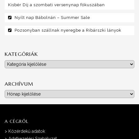
Kisbér Díj a szombati versenynap fókuszában
Nyílt nap Bábolnán – Summer Sale
Pozsonyban szállnak nyeregbe a Ribárszki lányok
KATEGÓRIÁK
Kategóriák
ARCHÍVUM
Archívum
A CÉGRŐL
>
Közérdekű adatok
>
Adatkezelési Szabályzat