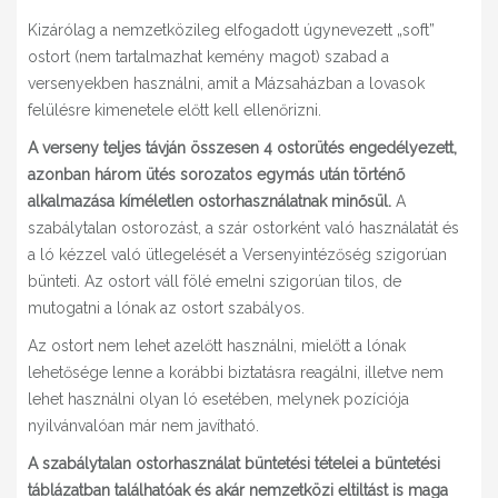
Kizárólag a nemzetközileg elfogadott úgynevezett „soft”
ostort (nem tartalmazhat kemény magot) szabad a
versenyekben használni, amit a Mázsaházban a lovasok
felülésre kimenetele előtt kell ellenőrizni.
A verseny teljes távján összesen 4 ostorütés engedélyezett,
azonban három ütés sorozatos egymás után történő
alkalmazása kíméletlen ostorhasználatnak minősül.
A
szabálytalan ostorozást, a szár ostorként való használatát és
a ló kézzel való ütlegelését a Versenyintézőség szigorúan
bünteti. Az ostort váll fölé emelni szigorúan tilos, de
mutogatni a lónak az ostort szabályos.
Az ostort nem lehet azelőtt használni, mielőtt a lónak
lehetősége lenne a korábbi biztatásra reagálni, illetve nem
lehet használni olyan ló esetében, melynek pozíciója
nyilvánvalóan már nem javítható.
A szabálytalan ostorhasználat büntetési tételei a büntetési
táblázatban találhatóak és akár nemzetközi eltiltást is maga