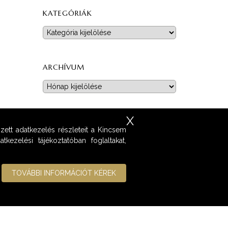
KATEGÓRIÁK
Kategóriák
ARCHÍVUM
Archívum
X
zett adatkezelés részleteit a Kincsem
kezelési tájékoztatóban foglaltakat,
TOVÁBBI INFORMÁCIÓT KÉREK