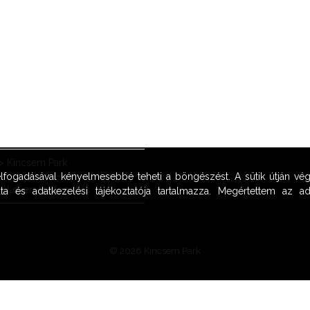
OOK
>
Kincsem Park
 elfogadásával kényelmesebbé teheti a böngészést. A sütik útján vég
>
Lóversenyfogadás
ta és adatkezelési tájékoztatója tartalmazza. Megértettem az adat
© 2026 Kincsem Park