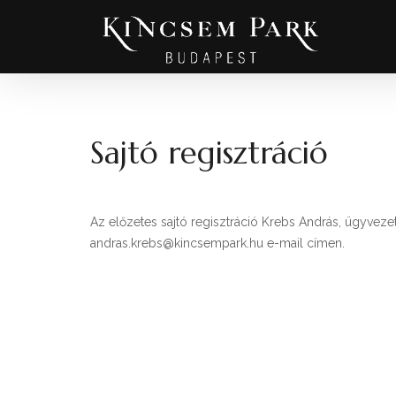
Sajtó regisztráció
Az előzetes sajtó regisztráció Krebs András, ügyvez
andras.krebs@kincsempark.hu e-mail címen.