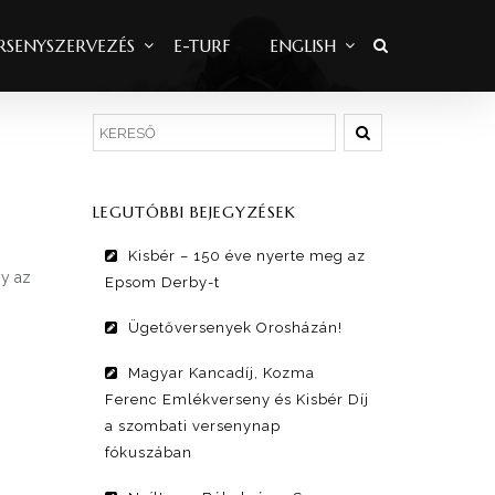
RSENYSZERVEZÉS
E-TURF
ENGLISH
LEGUTÓBBI BEJEGYZÉSEK
Kisbér – 150 éve nyerte meg az
gy az
Epsom Derby-t
Ügetőversenyek Orosházán!
Magyar Kancadíj, Kozma
Ferenc Emlékverseny és Kisbér Díj
a szombati versenynap
fókuszában