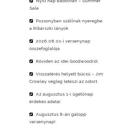
Nyílt nap Bábolnán – Summer
Sale
Pozsonyban szállnak nyeregbe
a Ribárszki lányok
2026.08.01-i versenynap
összefoglalója
Röviden az idei Goodwoodról
Visszatérés helyett búcsú – Jim
Crowley végleg leteszi az ostort
Az augusztus 1-i ügetőnap
érdekes adatai
Augusztus 8-án galopp
versenynap!