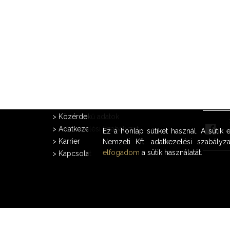
A CÉGRŐL
FACEB
>
Közérdekű adatok
>
Adatkezelési Szabályzat
Ez a honlap sütiket használ. A sütik
>
Karrier
Nemzeti Kft. adatkezelési szabályza
elfogadom
a sütik használatát.
>
Kapcsolat