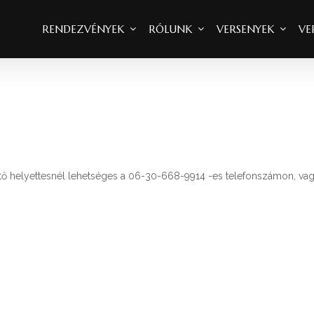
RENDEZVÉNYEK
RÓLUNK
VERSENYEK
VE
ető helyettesnél lehetséges a 06-30-668-9914 -es telefonszámon, va