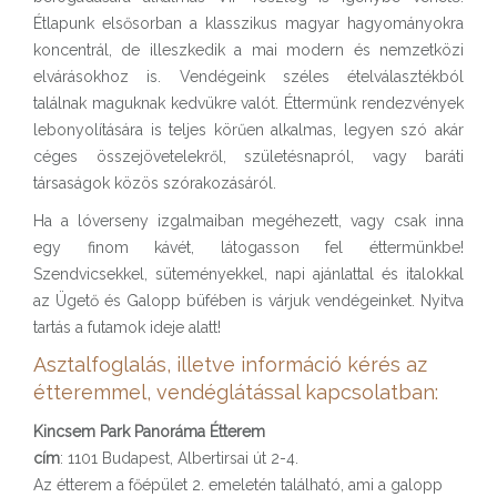
Étlapunk elsősorban a klasszikus magyar hagyományokra
koncentrál, de illeszkedik a mai modern és nemzetközi
elvárásokhoz is. Vendégeink széles ételválasztékból
találnak maguknak kedvükre valót. Éttermünk rendezvények
lebonyolítására is teljes körűen alkalmas, legyen szó akár
céges összejövetelekről, születésnapról, vagy baráti
társaságok közös szórakozásáról.
Ha a lóverseny izgalmaiban megéhezett, vagy csak inna
egy finom kávét, látogasson fel éttermünkbe!
Szendvicsekkel, süteményekkel, napi ajánlattal és italokkal
az Ügető és Galopp büfében is várjuk vendégeinket. Nyitva
tartás a futamok ideje alatt!
Asztalfoglalás, illetve információ kérés az
étteremmel, vendéglátással kapcsolatban:
Kincsem Park Panoráma Étterem
cím
: 1101 Budapest, Albertirsai út 2-4.
Az étterem a főépület 2. emeletén található, ami a galopp