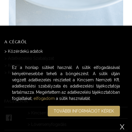
A CÉGRŐL
>
Közérdekű adatok
>
Adatkezelési Szabályzat
>
Karrier
Ez a honlap sütiket használ. A sütik elfogadásával
>
Kapcsolat
kényelmesebbé teheti a böngészést. A sütik útján
végzett adatkezelés részleteit a Kincsem Nemzeti Kft.
adatkezelési szabályzata és adatkezelési tájékoztatója
tartalmazza. Megértettem az adatkezelési tájékoztatóban
foglaltakat,
elfogadom
a sütik használatát.
FACEBOOK
TOVÁBBI INFORMÁCIÓT KÉREK
>
Kincsem Park
>
Lóversenyfogadás
X