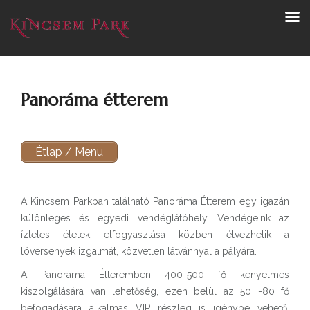
Panoráma étterem
Étlap / Menu
A Kincsem Parkban található Panoráma Étterem egy igazán
különleges és egyedi vendéglátóhely. Vendégeink az
ízletes ételek elfogyasztása közben élvezhetik a
lóversenyek izgalmát, közvetlen látvánnyal a pályára.
A Panoráma Étteremben 400-500 fő kényelmes
kiszolgálására van lehetőség, ezen belül az 50 -80 fő
befogadására alkalmas VIP részleg is igénybe vehető.