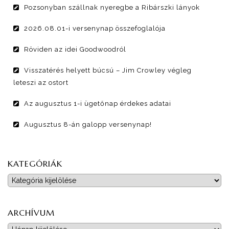
Pozsonyban szállnak nyeregbe a Ribárszki lányok
2026.08.01-i versenynap összefoglalója
Röviden az idei Goodwoodról
Visszatérés helyett búcsú – Jim Crowley végleg
leteszi az ostort
Az augusztus 1-i ügetőnap érdekes adatai
Augusztus 8-án galopp versenynap!
KATEGÓRIÁK
Kategóriák
ARCHÍVUM
Archívum