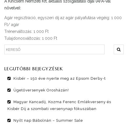
A Kincsem Nemzeti Kft. aktuális szolgáltatási díjai (ÁFA-val
növelve):
Agár regisztráció, egyszeri díj az agár pályafutása végéig: 1 000
Ft/ agár
Trénerváltozás: 1 000 Ft
Tulajdonosváltozás: 1 000 Ft
LEGUTÓBBI BEJEGYZÉSEK
Kisbér – 150 éve nyerte meg az Epsom Derby-t
Ügetőversenyek Orosházán!
Magyar Kancadíj, Kozma Ferenc Emlékverseny és
Kisbér Díj a szombati versenynap fókuszában
Nyílt nap Bábolnán – Summer Sale