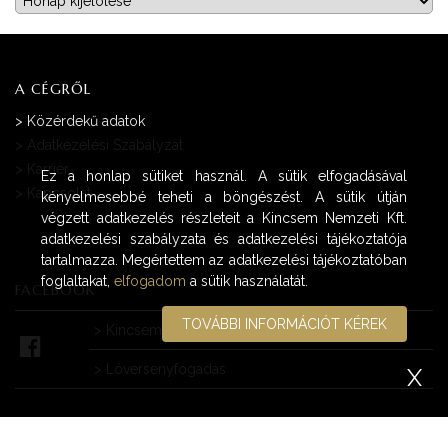
A CÉGRŐL
>
Közérdekű adatok
>
Adatkezelési Szabályzat
>
Karrier
Ez a honlap sütiket használ. A sütik elfogadásával
>
Kapcsolat
kényelmesebbé teheti a böngészést. A sütik útján
végzett adatkezelés részleteit a Kincsem Nemzeti Kft.
adatkezelési szabályzata és adatkezelési tájékoztatója
tartalmazza. Megértettem az adatkezelési tájékoztatóban
foglaltakat,
elfogadom
a sütik használatát.
FACEBOOK
TOVÁBBI INFORMÁCIÓT KÉREK
>
Kincsem Park
>
Lóversenyfogadás
X