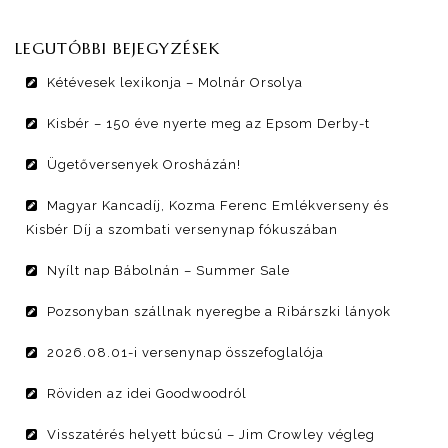
LEGUTÓBBI BEJEGYZÉSEK
Kétévesek lexikonja – Molnár Orsolya
Kisbér – 150 éve nyerte meg az Epsom Derby-t
Ügetőversenyek Orosházán!
Magyar Kancadíj, Kozma Ferenc Emlékverseny és
Kisbér Díj a szombati versenynap fókuszában
Nyílt nap Bábolnán – Summer Sale
Pozsonyban szállnak nyeregbe a Ribárszki lányok
2026.08.01-i versenynap összefoglalója
Röviden az idei Goodwoodról
Visszatérés helyett búcsú – Jim Crowley végleg