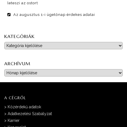
leteszi az ostort
Az augusztus 1-i ügetőnap érdekes adatai
KATEGÓRIÁK
Kategóriák
ARCHÍVUM
Archívum
A CÉGRŐL
>
Közérdekű adatok
>
Adatkezelési Szabályzat
>
Karrier