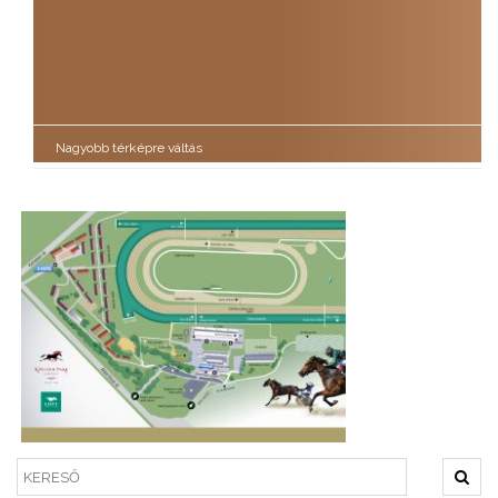
Nagyobb térképre váltás