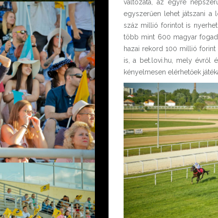
változata, az egyre népsze
egyszerűen lehet játszani a 
száz millió forintot is nyerh
több mint 600 magyar fogadó
hazai rekord 100 millió forint
is, a bet.lovi.hu, mely évről
kényelmesen elérhetőek játéka