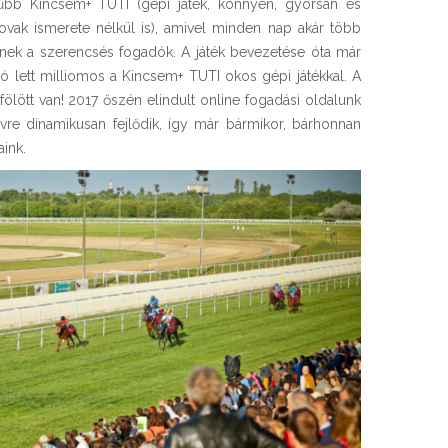
rűbb Kincsem+ TUTI (gépi játék, könnyen, gyorsan és
lovak ismerete nélkül is), amivel minden nap akár több
etnek a szerencsés fogadók. A játék bevezetése óta már
 lett milliomos a Kincsem+ TUTI okos gépi játékkal. A
 fölött van! 2017 őszén elindult online fogadási oldalunk
 évre dinamikusan fejlődik, így már bármikor, bárhonnan
ink.