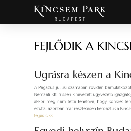
FEJLŐDIK A KINC
Ugrásra készen a Ki
A Pegazus júliusi számában röviden bemutatkozo
Nemzeti Kft. frissen kinevezett ügyvezető igazgató
akkor még nem tette lehetővé, hogy konkrét terve
ezúttal azonban már részletesen kérdeztük a Kincse
teljes cikk