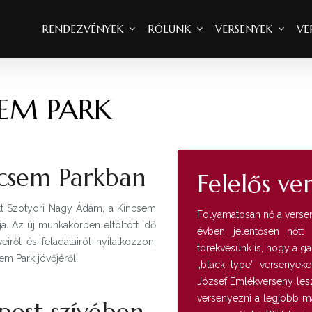
RENDEZVÉNYEK
RÓLUNK
VERSENYEK
VE
SEM PARK
ncsem Parkban
Felelős ve
tt Szotyori Nagy Ádám, a Kincsem
Folyamatosan nő a versen
ja. Az új munkakörben eltöltött idő
évben jelentősen nőtt 
iről és feladatairól nyilatkozzon,
törekvésünk is, hogy a g
m Park jövőjéről.
„black type” versenyeke
József Emlékverseny lesz
versenyezni a legjobb ma