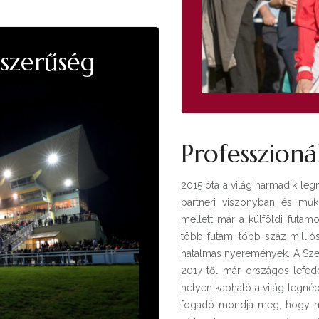
szerűség
Professzioná
2015 óta a világ harmadik leg
partneri viszonyban és műk
mellett már a külföldi futam
több futam, több száz millió
hatalmas nyeremények. A Szer
2017-től már országos lefed
helyen kapható a világ legnép
fogadó mondja meg, hogy me