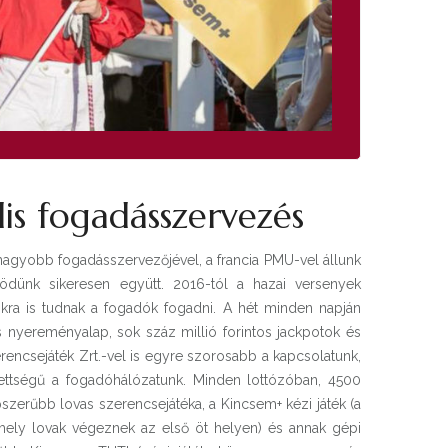
lis fogadásszervezés
nagyobb fogadásszervezőjével, a francia PMU-vel állunk
ödünk sikeresen együtt. 2016-tól a hazai versenyek
okra is tudnak a fogadók fogadni. A hét minden napján
s nyereményalap, sok száz millió forintos jackpotok és
encsejáték Zrt.-vel is egyre szorosabb a kapcsolatunk,
ettségű a fogadóhálózatunk. Minden lottózóban, 4500
szerűbb lovas szerencsejátéka, a Kincsem+ kézi játék (a
ly lovak végeznek az első öt helyen) és annak gépi