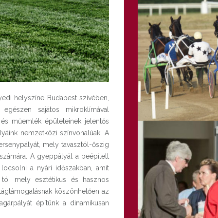
edi helyszíne Budapest szívében,
 egészen sajátos mikroklímával
i és műemlék épületeinek jelentős
ályáink nemzetközi színvonalúak. A
ersenypályát, mely tavasztól-őszig
k számára. A gyeppályát a beépített
locsolni a nyári időszakban, amit
t tó, mely esztétikus és hasznos
ortágtámogatásnak köszönhetően az
agárpályát építünk a dinamikusan