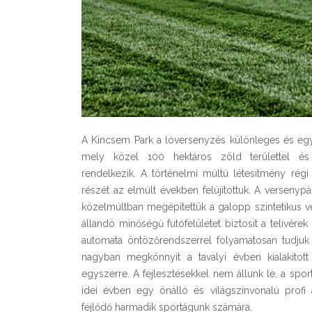
A Kincsem Park a lóversenyzés különleges és egy
mely közel 100 hektáros zöld területtel és
rendelkezik. A történelmi múltú létesítmény rég
részét az elmúlt években felújítottuk. A versenyp
közelmúltban megépítettük a galopp szintetikus v
állandó minőségű futófelületet biztosít a telivére
automata öntözőrendszerrel folyamatosan tudjuk 
nagyban megkönnyít a tavalyi évben kialakítot
egyszerre. A fejlesztésekkel nem állunk le, a sp
idei évben egy önálló és világszínvonalú profi 
fejlődő harmadik sportágunk számára.