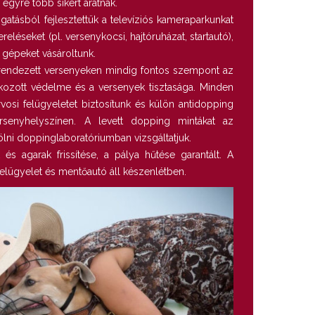
 egyre több sikert aratnak.
gatásból fejlesztettük a televíziós kameraparkunkat
eléseket (pl. versenykocsi, hajtóruházat, startautó),
ó gépeket vásároltunk.
endezett versenyeken mindig fontos szempont az
kozott védelme és a versenyek tisztasága. Minden
rvosi felügyeletet biztosítunk és külön antidopping
rsenyhelyszínen. A levett dopping mintákat az
kölni doppinglaboratóriumban vizsgáltatjuk.
és agarak frissítése, a pálya hűtése garantált. A
felügyelet és mentőautó áll készenlétben.