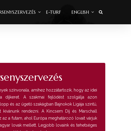
RSENYSZERVEZÉS
E-TURF
ENGLISH
rsenyszervezés
yek színvonala, amihez hozzátartozik, hogy az idei
a díjkeret. A szakmai fejlődést szolgálja azon
alopp és az ügető szakágban Bajnokok Ligája szintű,
t kívánunk rendezni. A Kincsem Díj és Marschall
 az a futam, ahol Európa meghatározó lovait várjuk
gyar lovak mellett. Legjobb lovaink és tehetséges