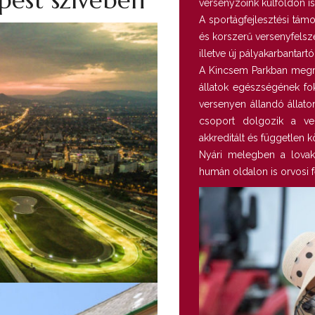
pest szívében
versenyzőink külföldön is
A sportágfejlesztési támo
és korszerű versenyfelszer
illetve új pályakarbantart
A Kincsem Parkban megr
állatok egészségének fo
versenyen állandó állato
csoport dolgozik a ve
akkreditált és független 
Nyári melegben a lovak 
humán oldalon is orvosi 