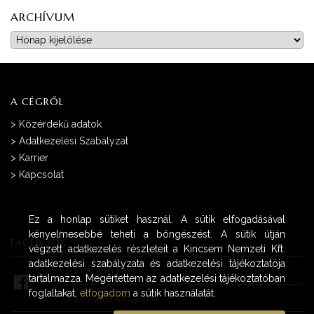
ARCHÍVUM
Archívum
A CÉGRŐL
>
Közérdekű adatok
>
Adatkezelési Szabályzat
>
Karrier
>
Kapcsolat
Ez a honlap sütiket használ. A sütik elfogadásával
kényelmesebbé teheti a böngészést. A sütik útján
FACEBOOK
végzett adatkezelés részleteit a Kincsem Nemzeti Kft.
adatkezelési szabályzata és adatkezelési tájékoztatója
>
Kincsem Park
tartalmazza. Megértettem az adatkezelési tájékoztatóban
foglaltakat,
elfogadom
a sütik használatát.
>
Lóversenyfogadás