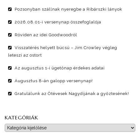
Pozsonyban szállnak nyeregbe a Ribárszki lányok
2026.08.01-i versenynap összefoglalója
Röviden az idei Goodwoodról
Visszatérés helyett búcsú – Jim Crowley végleg
leteszi az ostort
Az augusztus 1-i ügetőnap érdekes adatai
Augusztus 8-án galopp versenynap!
Gratulálunk az Ötévesek Nagydíjának a győztesének!
KATEGÓRIÁK
Kategóriák