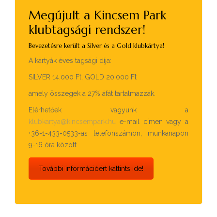
Megújult a Kincsem Park
klubtagsági rendszer!
Bevezetésre került a Silver és a Gold klubkártya!
A kártyák éves tagsági díja:
SILVER 14.000 Ft, GOLD 20.000 Ft
amely összegek a 27% áfát tartalmazzák.
Elérhetőek vagyunk a
klubkartya@kincsempark.hu
e-mail címen vagy a
+36-1-433-0533-as telefonszámon, munkanapon
9-16 óra között.
További információért kattints ide!