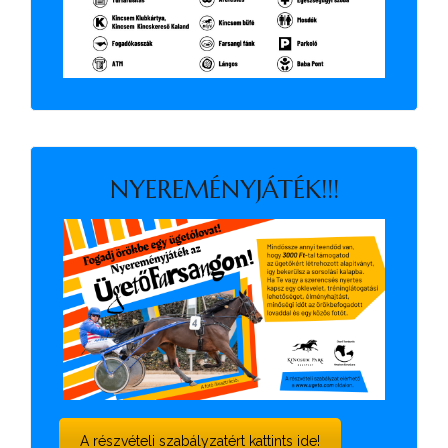
NYEREMÉNYJÁTÉK!!!
A részvételi szabályzatért kattints ide!