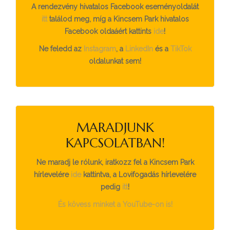
A rendezvény hivatalos Facebook eseményoldalát
itt
találod meg, míg a Kincsem Park hivatalos
Facebook oldaáért kattints
ide
!
Ne feledd az
Instagram
, a
LinkedIn
és a
TikTok
oldalunkat sem!
MARADJUNK
KAPCSOLATBAN!
Ne maradj le rólunk, iratkozz fel a Kincsem Park
hírlevelére
ide
kattintva, a Lovifogadás hírlevelére
pedig
itt
!
És kövess minket a YouTube-on is!