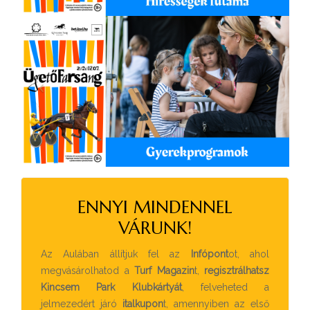
ENNYI MINDENNEL
VÁRUNK!
Az Aulában állítjuk fel az
Infópont
ot, ahol
megvásárolhatod a
Turf Magazin
t,
regisztrálhatsz
Kincsem Park Klubkártyát
, felveheted a
jelmezedért járó
italkupon
t, amennyiben az első