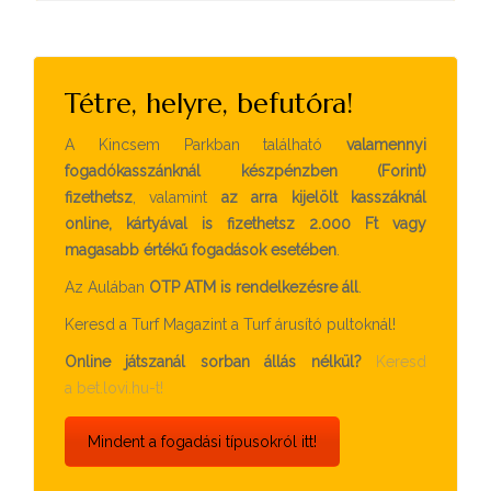
Tétre, helyre, befutóra!
A Kincsem Parkban található
valamennyi
fogadókasszánknál készpénzben (Forint)
fizethetsz
, valamint
az arra kijelölt kasszáknál
online, kártyával is fizethetsz 2.000 Ft vagy
magasabb értékű fogadások esetében
.
Az Aulában
OTP ATM is rendelkezésre áll
.
Keresd a Turf Magazint a Turf árusító pultoknál!
Online játszanál sorban állás nélkül?
Keresd
a bet.lovi.hu-t!
Mindent a fogadási típusokról itt!