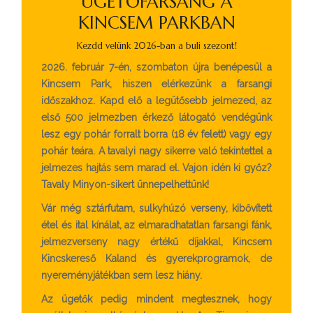
ÜGETŐFARSANG A
KINCSEM PARKBAN
Kezdd velünk 2026-ban a buli szezont!
2026. február 7-én, szombaton újra benépesül a
Kincsem Park, hiszen elérkezünk a farsangi
időszakhoz. Kapd elő a legütősebb jelmezed, az
első 500 jelmezben érkező látogató vendégünk
lesz egy pohár forralt borra (18 év felett) vagy egy
pohár teára. A tavalyi nagy sikerre való tekintettel a
jelmezes hajtás sem marad el. Vajon idén ki győz?
Tavaly Minyon-sikert ünnepelhettünk!
Vár még sztárfutam, sulkyhúzó verseny, kibővített
étel és ital kínálat, az elmaradhatatlan farsangi fánk,
jelmezverseny nagy értékű díjakkal, Kincsem
Kincskereső Kaland és gyerekprogramok, de
nyereményjátékban sem lesz hiány.
Az ügetők pedig mindent megtesznek, hogy