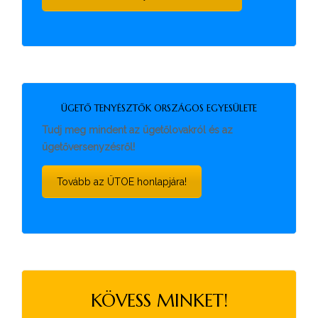
ÜGETŐ TENYÉSZTŐK ORSZÁGOS EGYESÜLETE
Tudj meg mindent az ügetőlovakról és az
ügetőversenyzésről!
Tovább az ÜTOE honlapjára!
KÖVESS MINKET!