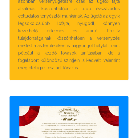
azonban versenyügetésre csak az ügető fajta
alkalmas, köszönhetően a több évszázados
céltudatos tenyésztői munkának. Az ügető az egyik
legsokoldalúbb lófajta, nyugodt, könnyen
kezelhető, értelmes és kitartó. Pozitív
tulajdonságainak köszönhetően a versenyzés
mellett más területeken is nagyon jól helytáll, mint
például a kezdő lovasok tanításában, de a
fogatsport különböző szintjein is kedvelt, valamint
megfelel igazi családi lónak is.