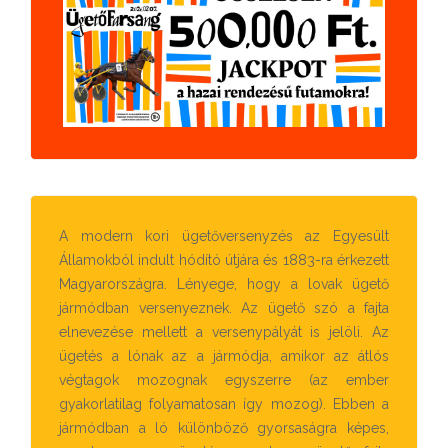
A modern kori ügetőversenyzés az Egyesült
Államokból indult hódító útjára és 1883-ra érkezett
Magyarországra. Lényege, hogy a lovak ügető
jármódban versenyeznek. Az ügető szó a fajta
elnevezése mellett a versenypályát is jelöli. Az
ügetés a lónak az a jármódja, amikor az átlós
végtagok mozognak egyszerre (az ember
gyakorlatilag folyamatosan így mozog). Ebben a
jármódban a ló különböző gyorsaságra képes,