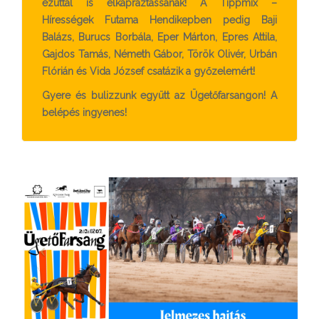
ezúttal is elkápráztassanak! A Tippmix –
Hírességek Futama Hendikepben pedig
Baji
Balázs, Burucs Borbála, Eper Márton, Epres Attila,
Gajdos Tamás, Németh Gábor, Török Olivér, Urbán
Flórián és Vida József csatázik a győzelemért!
Gyere és bulizzunk együtt az Ügetőfarsangon! A
belépés ingyenes!