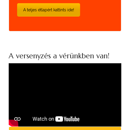
A teljes étlapért kattints ide!
A versenyzés a vérünkben van!