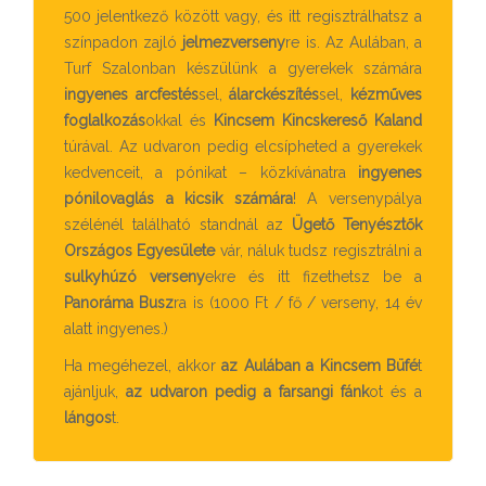
500 jelentkező között vagy, és itt regisztrálhatsz a
színpadon zajló
jelmezverseny
re is. Az Aulában, a
Turf Szalonban készülünk a gyerekek számára
ingyenes arcfestés
sel,
álarckészítés
sel,
kézműves
foglalkozás
okkal és
Kincsem Kincskereső Kaland
túrával. Az udvaron pedig elcsípheted a gyerekek
kedvenceit, a pónikat – közkívánatra
ingyenes
pónilovaglás a kicsik számára
! A versenypálya
szélénél található standnál az
Ügető Tenyésztők
Országos Egyesülete
vár, náluk tudsz regisztrálni a
sulkyhúzó verseny
ekre és itt fizethetsz be a
Panoráma Busz
ra is (1000 Ft / fő / verseny, 14 év
alatt ingyenes.)
Ha megéhezel, akkor
az
Aulában a Kincsem Büfé
t
ajánljuk,
az udvaron pedig a farsangi fánk
ot és a
lángos
t.