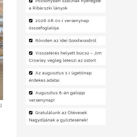
Pozsonyban szállnak nyeregbe
a Ribárszki lányok
2026.08.01-i versenynap
összefoglalója
Röviden az idei Goodwoodról
Visszatérés helyett búcsú – Jim
Crowley végleg leteszi az ostort
Az augusztus 1-i ügetőnap
érdekes adatai
Augusztus 8-án galopp
versenynap!
g
Gratulálunk az Ötévesek
Nagydíjának a győztesének!