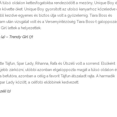
 A túlsó oldalon kettesfogatokba rendeződött a mezőny, Unique Boy 
an követte őket. Unique Boy gyorsított az utolsó kanyarhoz közeledve 
től kezdve egyenes és biztos útja volt a győzelemig. Tiara Boss és
utam után vizsgálat volt és a Versenyintézőség Tiara Boss-t galoppozá
 Girl lettek a helyezettek.
(4) – Trendy Girl (7)
e Tájfun, Spar Lady, Rihanna, Rafa és Útszéli volt a sorrend. Elsőként
t feljebb zárkózni, utóbbi azonban elgaloppozta magát a túlsó oldalon é
befutóra, azonban a célig a favorit Tájfun átszaladt rajta. A harmadik
par Lady között, a célfotó előbbinek kedvezett.
éli (1)