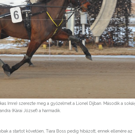
ekas Imre) szerezte meg a győzelmet a Lionel Díjban. Második a sokái
andra (Kárai József) a harmadik.
bak a startot követően, Tiara Boss pedig hibázott, ennek ellenére az