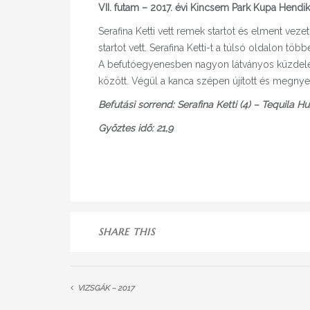
VII. futam – 2017. évi Kincsem Park Kupa Hendike
Serafina Ketti vett remek startot és elment vez
startot vett. Serafina Ketti-t a túlsó oldalon tö
A befutóegyenesben nagyon látványos küzdelem 
között. Végül a kanca szépen újított és megnyer
Befutási sorrend: Serafina Ketti (4) – Tequila Hu
Győztes idő: 21,9
SHARE THIS
VIZSGÁK – 2017