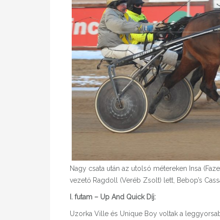
Nagy csata után az utolsó métereken Insa (Faz
vezető Ragdoll (Veréb Zsolt) lett, Bebop’s Cass
I. futam – Up And Quick Díj:
Uzorka Ville és Unique Boy voltak a leggyorsab