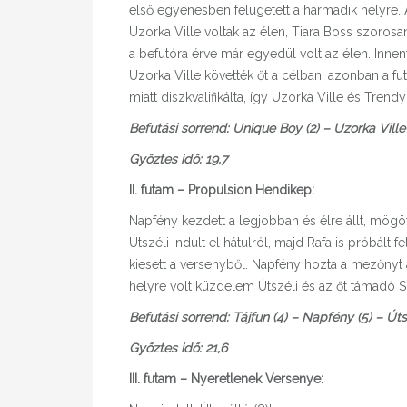
első egyenesben felügetett a harmadik helyre.
Uzorka Ville voltak az élen, Tiara Boss szoros
a befutóra érve már egyedül volt az élen. Innen
Uzorka Ville követték őt a célban, azonban a f
miatt diszkvalifikálta, így Uzorka Ville és Trendy
Befutási sorrend: Unique Boy (2) – Uzorka Ville 
Győztes idő: 19,7
II. futam – Propulsion Hendikep:
Napfény kezdett a legjobban és élre állt, mögött
Útszéli indult el hátulról, majd Rafa is próbál
kiesett a versenyből. Napfény hozta a mezőnyt a 
helyre volt küzdelem Útszéli és az őt támadó S
Befutási sorrend: Tájfun (4) – Napfény (5) – Útsz
Győztes idő: 21,6
III. futam – Nyeretlenek Versenye: