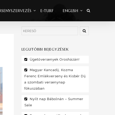
RSENYSZERVEZÉS
E-TURF
ENGLISH
LEGUTÓBBI BEJEGYZÉSEK
Ügetőversenyek Orosházán!
Magyar Kancadíj, Kozma
Ferenc Emlékverseny és Kisbér Díj
a szombati versenynap
fókuszában
Nyílt nap Bábolnán – Summer
Sale