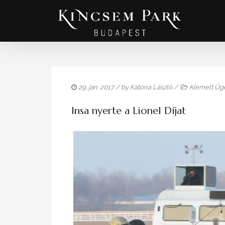
29. jan. 2017
/ by
Katona László
/
Kiemelt Üge
Insa nyerte a Lionel Díjat