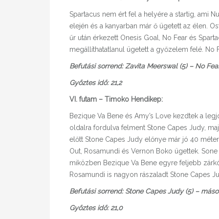
Spartacus nem ért fel a helyére a startig, ami N
elején és a kanyarban már ő ügetett az élen. O
űr után érkezett Onesis Goal, No Fear és Spartacu
megállíthatatlanul ügetett a győzelem felé. No F
Befutási sorrend: Zavita Meerswal (5) – No Fear
Győztes idő: 21,2
VI. futam – Timoko Hendikep:
Bezique Va Bene és Amy’s Love kezdtek a legjob
oldalra fordulva felment Stone Capes Judy, majd 
előtt Stone Capes Judy előnye már jó 40 méte
Out, Rosamundi és Vernon Boko ügettek. Sone 
miközben Bezique Va Bene egyre feljebb zárkóz
Rosamundi is nagyon rászaladt Stone Capes Ju
Befutási sorrend: Stone Capes Judy (5) – máso
Győztes idő: 21,0