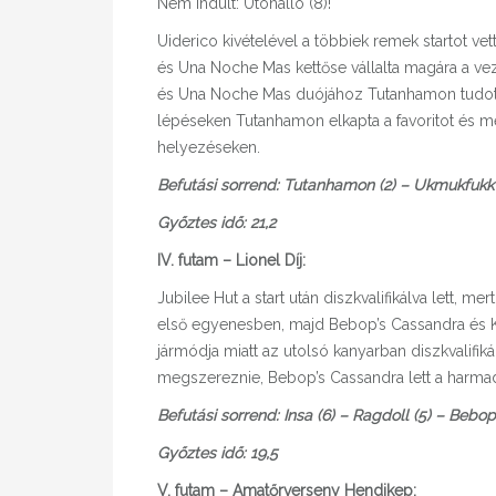
Nem indult: Útonálló (8)!
Uiderico kivételével a többiek remek startot v
és Una Noche Mas kettőse vállalta magára a ve
és Una Noche Mas duójához Tutanhamon tudott c
lépéseken Tutanhamon elkapta a favoritot és 
helyezéseken.
Befutási sorrend: Tutanhamon (2) – Ukmukfukk 
Győztes idő: 21,2
IV. futam – Lionel Díj:
Jubilee Hut a start után diszkvalifikálva lett, m
első egyenesben, majd Bebop’s Cassandra és Kelv
jármódja miatt az utolsó kanyarban diszkvalifik
megszereznie, Bebop’s Cassandra lett a harmad
Befutási sorrend: Insa (6) – Ragdoll (5) – Bebop
Győztes idő: 19,5
V. futam – Amatőrverseny Hendikep: