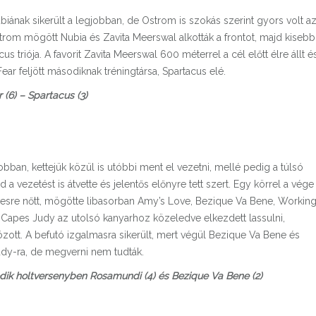
ubiának sikerült a legjobban, de Ostrom is szokás szerint gyors volt a
strom mögött Nubia és Zavita Meerswal alkották a frontot, majd kisebb
s triója. A favorit Zavita Meerswal 600 méterrel a cél előtt élre állt é
ear feljött másodiknak tréningtársa, Spartacus elé.
 (6) – Spartacus (3)
ban, kettejük közül is utóbbi ment el vezetni, mellé pedig a túlsó
a vezetést is átvette és jelentős előnyre tett szert. Egy körrel a vége
resre nőtt, mögötte libasorban Amy’s Love, Bezique Va Bene, Workin
Capes Judy az utolsó kanyarhoz közeledve elkezdett lassulni,
ott. A befutó izgalmasra sikerült, mert végül Bezique Va Bene és
dy-ra, de megverni nem tudták.
dik holtversenyben Rosamundi (4) és Bezique Va Bene (2)