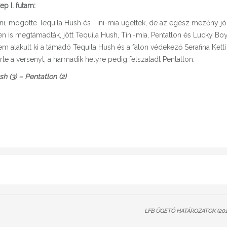
p I. futam:
etni, mögötte Tequila Hush és Tini-mia ügettek, de az egész mezőny jó
bben is megtámadták, jött Tequila Hush, Tini-mia, Pentatlon és Lucky Boy
alakult ki a támadó Tequila Hush és a falon védekező Serafina Ketti
te a versenyt, a harmadik helyre pedig felszaladt Pentatlon.
sh (3) – Pentatlon (2)
LFB ÜGETŐ HATÁROZATOK (201