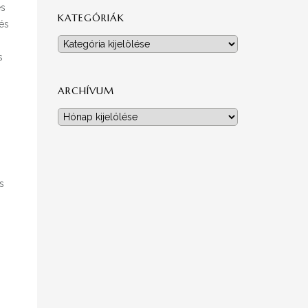
és
KATEGÓRIÁK
és
Kategóriák
s
ARCHÍVUM
Archívum
s