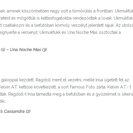
ettek, aminek köszönhetően nagy volt a tömörülés a frontban. Ukmukfu
zetést és mögöttük is kettesfogatokba rendeződtek a lovak. Ukmukfuk
satlakozni és a befutóban komoly veszélyt jelentett rájuk. Az utols
megnyerte a versenyt, Ukmukfukk és Una Noche Mas osztoztak a
(1) – Una Noche Mas (3)
ert galoppal kezdett. Ragdoll ment el vezetni, mellé Insa ügetett fel az
in A.T. kettőse következett, a sort Famous Foto zárta. Kelvin A.T.- t
álták. Ragdoll-t Insa támadta meg a befutóban és a győzelmet is sikerü
ik.
’s Cassandra (2)