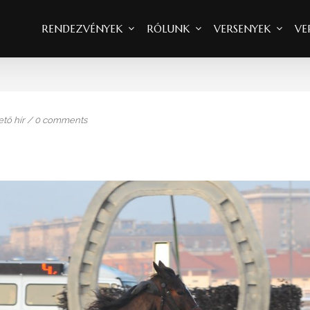
RENDEZVÉNYEK
RÓLUNK
VERSENYEK
VE
tő hír
/
0 comments