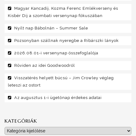
Magyar Kancadíj, Kozma Ferenc Emlékverseny és
Kisbér Díj a szombati versenynap fókuszában
Nyílt nap Bábolnán – Summer Sale
Pozsonyban szállnak nyeregbe a Ribárszki lányok
2026.08.01-i versenynap összefoglalója
Röviden az idei Goodwoodról
Visszatérés helyett búcsú – Jim Crowley végleg
leteszi az ostort
Az augusztus 1-i ügetőnap érdekes adatai
KATEGÓRIÁK
Kategóriák