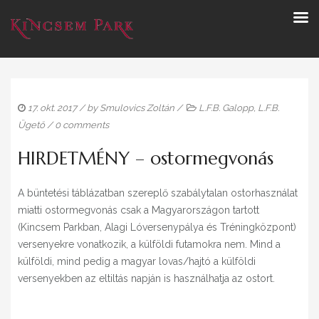
17. okt. 2017
/ by
Smulovics Zoltán
/
L.F.B. Galopp
,
L.F.B.
Ügető
/
0 comments
HIRDETMÉNY – ostormegvonás
A büntetési táblázatban szereplő szabálytalan ostorhasználat
miatti ostormegvonás csak a Magyarországon tartott
(Kincsem Parkban, Alagi Lóversenypálya és Tréningközpont)
versenyekre vonatkozik, a külföldi futamokra nem. Mind a
külföldi, mind pedig a magyar lovas/hajtó a külföldi
versenyekben az eltiltás napján is használhatja az ostort.