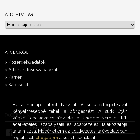
ARCHÍVUM
Archívum
A CÉGRŐL
>
Közérdekű adatok
>
Adatkezelési Szabályzat
>
Karrier
>
Kapcsolat
Ez a honlap sütiket használ. A sütik elfogadásával
kényelmesebbé teheti a böngészést. A sütik útján
FACEBOOK
végzett adatkezelés részleteit a Kincsem Nemzeti Kft.
adatkezelési szabályzata és adatkezelési tájékoztatója
>
Kincsem Park
tartalmazza. Megértettem az adatkezelési tájékoztatóban
foglaltakat,
elfogadom
a sütik használatát.
>
Lóversenyfogadás