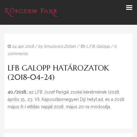
24. ápr. 2018
/ by
Smulovics Zoltán
/
L.F.B. Galopp
/
0
comments
LFB GALOPP HATÁROZATOK
(2018-04-24)
40./2018.:
az LFB Jozef Parigál zsoké kérelmének (2018.
április 15., 23. VII. Káposztásmegyeri Díj) helyt ad, és a 2018.
május 6-i eltiltás napját 2018. május 20-ra módosítja.