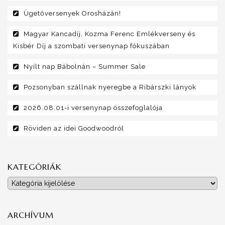
Ügetőversenyek Orosházán!
Magyar Kancadíj, Kozma Ferenc Emlékverseny és
Kisbér Díj a szombati versenynap fókuszában
Nyílt nap Bábolnán – Summer Sale
Pozsonyban szállnak nyeregbe a Ribárszki lányok
2026.08.01-i versenynap összefoglalója
Röviden az idei Goodwoodról
KATEGÓRIÁK
Kategóriák
ARCHÍVUM