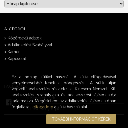
Archívum
A CÉGRŐL
>
Közérdekű adatok
>
Adatkezelési Szabályzat
>
Karrier
>
Kapcsolat
Ez a honlap sütiket használ. A sütik elfogadásával
kényelmesebbé teheti a böngészést. A sütik útján
FACEBOOK
végzett adatkezelés részleteit a Kincsem Nemzeti Kft.
adatkezelési szabályzata és adatkezelési tájékoztatója
>
Kincsem Park
tartalmazza. Megértettem az adatkezelési tájékoztatóban
foglaltakat,
elfogadom
a sütik használatát.
>
Lóversenyfogadás
TOVÁBBI INFORMÁCIÓT KÉREK