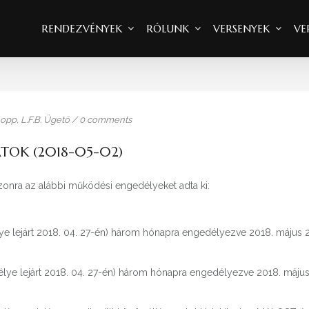
RENDEZVÉNYEK
RÓLUNK
VERSENYEK
VE
alopp
,
L.F.B. Ügető
/
0 comments
TOK (2018-05-02)
zonra az alábbi működési engedélyeket adta ki:
ye lejárt 2018. 04. 27-én) három hónapra engedélyezve 2018. május 
délye lejárt 2018. 04. 27-én) három hónapra engedélyezve 2018. máju