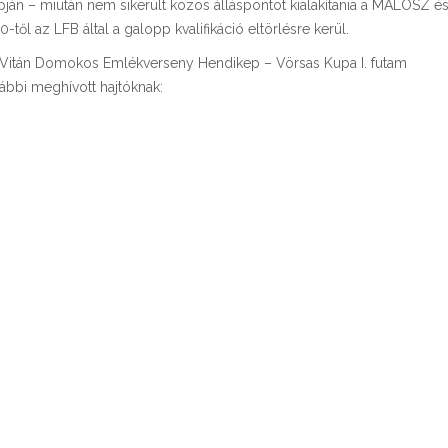
ján – miután nem sikerült közös álláspontot kialakítania a MALOSZ és
ől az LFB által a galopp kvalifikáció eltörlésre kerül.
) Vitán Domokos Emlékverseny Hendikep – Vörsas Kupa I. futam
lábbi meghívott hajtóknak: