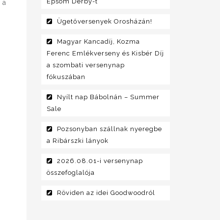
Epsom Derby-t
 a
Ügetőversenyek Orosházán!
Magyar Kancadíj, Kozma
Ferenc Emlékverseny és Kisbér Díj
a szombati versenynap
fókuszában
Nyílt nap Bábolnán – Summer
Sale
Pozsonyban szállnak nyeregbe
a Ribárszki lányok
2026.08.01-i versenynap
összefoglalója
Röviden az idei Goodwoodról