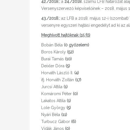
42./2018.:
a
24./2018.
számú LFB határozat alap
Versenyszervező képviselőinek – 2018. május 10-t
43./2018.:
az LFB a 2018. május 12-i (szombat
versenyre egyszeri hajtási engedélyt ad ki az a
Meghívott hajtóknak (15 fő)
Bobán Béla
(0 győzelem)
Boros Károly
(52)
Burai Tamás
(10)
Deixler Dóra
(5)
Horváth László II.
(4)
ifj. Horváth Zoltán
(17)
Jurcsi Attila
(1)
Komáromi Péter
(0)
Lakatos Attila
(1)
Lole György
(5)
Nyári Béla
(11)
Turbucz Gábor
(6)
Vidák János
(0)