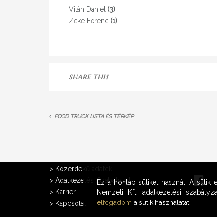
Vitán Dániel
(3)
Zeke Ferenc
(1)
SHARE THIS
FOOD TRUCK LISTA ÉS TÉRKÉP
A CÉGRŐL
FACEB
>
Közérdekű adatok
>
Adatkezelési Szabályzat
Ez a honlap sütiket használ. A sütik
>
Karrier
Nemzeti Kft. adatkezelési szabályza
elfogadom
a sütik használatát.
>
Kapcsolat