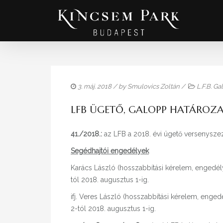
3. máj. 2018
/ by
Smulovics Zoltán
/
L.F.B. G
LFB ÜGETŐ, GALOPP HATÁROZA
41./2018.:
az LFB a 2018. évi ügető versenysze
Segédhajtói engedélyek
Karács László (hosszabbítási kérelem, engedél
tól 2018. augusztus 1-ig.
ifj. Veres László (hosszabbítási kérelem, enge
2-tól 2018. augusztus 1-ig.