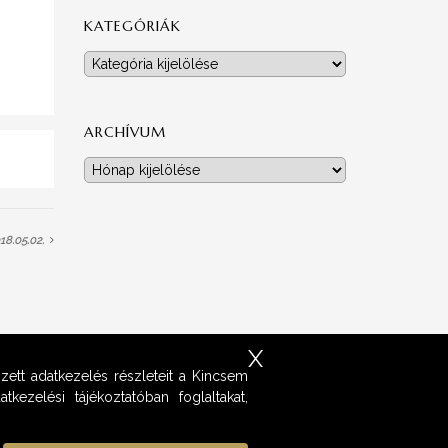
KATEGÓRIÁK
Kategóriák
ARCHÍVUM
Archívum
8.05.02.
X
zett adatkezelés részleteit a Kincsem
kezelési tájékoztatóban foglaltakat,