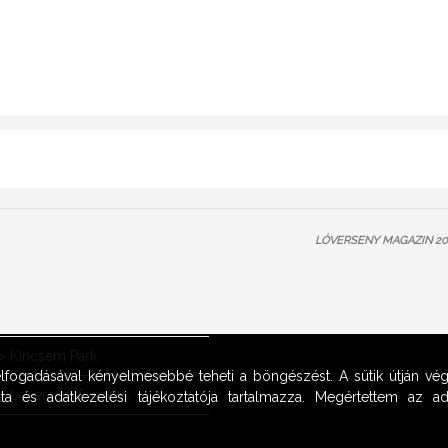
LÓVERSENY MAGAZIN 201
OOK
>
Kincsem Park
 elfogadásával kényelmesebbé teheti a böngészést. A sütik útján vég
>
Lóversenyfogadás
ta és adatkezelési tájékoztatója tartalmazza. Megértettem az adat