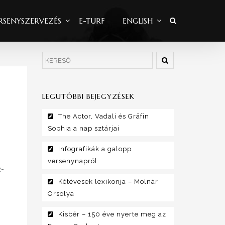
RSENYSZERVEZÉS
E-TURF
ENGLISH
LEGUTÓBBI BEJEGYZÉSEK
The Actor, Vadali és Gräfin
Sophia a nap sztárjai
Infografikák a galopp
versenynapról
2-
Kétévesek lexikonja – Molnár
Orsolya
s
Kisbér – 150 éve nyerte meg az