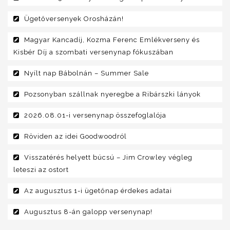
Ügetőversenyek Orosházán!
Magyar Kancadíj, Kozma Ferenc Emlékverseny és
Kisbér Díj a szombati versenynap fókuszában
Nyílt nap Bábolnán – Summer Sale
Pozsonyban szállnak nyeregbe a Ribárszki lányok
2026.08.01-i versenynap összefoglalója
Röviden az idei Goodwoodról
Visszatérés helyett búcsú – Jim Crowley végleg
leteszi az ostort
Az augusztus 1-i ügetőnap érdekes adatai
Augusztus 8-án galopp versenynap!