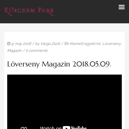
9. máj. 2018
/ by
Varga Zsolt
/
Kiemelt egyéb hír
,
Lóverseny
Magazin
/
0 comments
Lóverseny Magazin 2018.05.09.