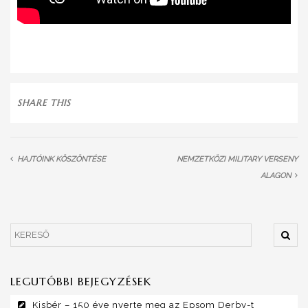
SHARE THIS
HAJTÓINK KÖSZÖNTÉSE
NEMZETKÖZI MILITARY VERSENY
ALAGON
LEGUTÓBBI BEJEGYZÉSEK
Kisbér – 150 éve nyerte meg az Epsom Derby-t