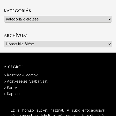
KATEGÓRIÁK
Kategóriák
ARCHÍVUM
Archívum
A CÉGRŐL
>
Közérdekű adatok
>
Adatkezelési Szabályzat
>
Karrier
>
Kapcsolat
Ez a honlap sütiket használ. A sütik elfogadásával
kényelmesebbé teheti a böngészést. A sütik útján