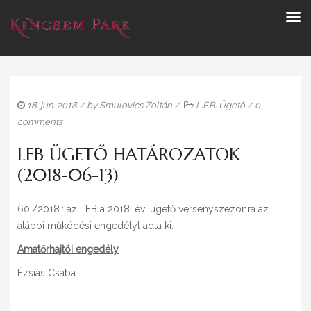
18. jún. 2018
/ by
Smulovics Zoltán
/
L.F.B. Ügető
/
0
comments
LFB ÜGETŐ HATÁROZATOK
(2018-06-13)
60./2018.: az LFB a 2018. évi ügető versenyszezonra az
alábbi működési engedélyt adta ki:
Amatőrhajtói engedély
Ézsiás Csaba