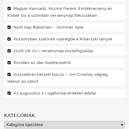
Magyar Kancadíj, Kozma Ferenc Emlékverseny és
Kisbér Díj a szombati versenynap fókuszában
Nyílt nap Bábolnán – Summer Sale
Pozsonyban szállnak nyeregbe a Ribárszki lányok
2026.08.01-i versenynap összefoglalója
Röviden az idei Goodwoodról
Visszatérés helyett búcsú – Jim Crowley végleg
leteszi az ostort
Az augusztus 1-i ügetőnap érdekes adatai
KATEGÓRIÁK
Kategóriák