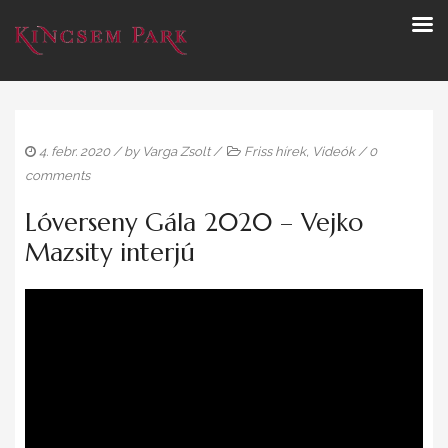
4. febr. 2020
/ by
Varga Zsolt
/
Friss hírek
,
Videók
/
0
comments
Lóverseny Gála 2020 – Vejko
Mazsity interjú