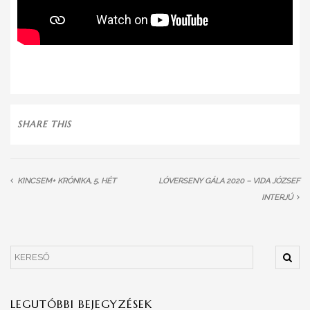
SHARE THIS
KINCSEM+ KRÓNIKA, 5. HÉT
LÓVERSENY GÁLA 2020 – VIDA JÓZSEF
INTERJÚ
LEGUTÓBBI BEJEGYZÉSEK