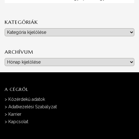
KATEGÓRIÁK
Kategóriák
ARCHÍVUM
Archívum
A CÉGRŐL
>
Közérdekű adatok
>
Adatkezelési Szabályzat
>
Karrier
>
Kapcsolat