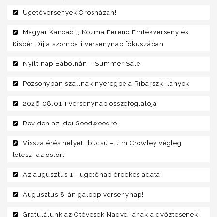
Ügetőversenyek Orosházán!
Magyar Kancadíj, Kozma Ferenc Emlékverseny és
Kisbér Díj a szombati versenynap fókuszában
Nyílt nap Bábolnán – Summer Sale
Pozsonyban szállnak nyeregbe a Ribárszki lányok
2026.08.01-i versenynap összefoglalója
Röviden az idei Goodwoodról
Visszatérés helyett búcsú – Jim Crowley végleg
leteszi az ostort
Az augusztus 1-i ügetőnap érdekes adatai
Augusztus 8-án galopp versenynap!
Gratulálunk az Ötévesek Nagydíjának a győztesének!