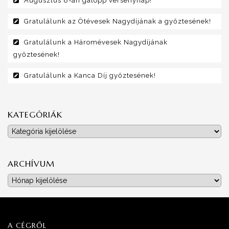
Augusztus 8-án galopp versenynap!
Gratulálunk az Ötévesek Nagydíjának a győztesének!
Gratulálunk a Háromévesek Nagydíjának
győztesének!
Gratulálunk a Kanca Díj győztesének!
KATEGÓRIÁK
Kategóriák
ARCHÍVUM
Archívum
A CÉGRŐL