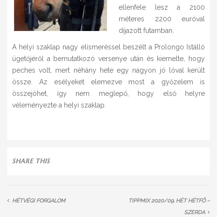
ellenfele lesz a 2100
méteres 2200 euróval
díjazott futamban.
A helyi szaklap nagy elismeréssel beszélt a Prolongo Istálló
ügetőjéről a bemutatkozó versenye után és kiemelte, hogy
peches volt, mert néhány hete egy nagyon jó lóval került
össze. Az esélyeket elemezve most a győzelem is
összejöhet, így nem meglepő, hogy első helyre
véleményezte a helyi szaklap.
SHARE THIS
HÉTVÉGI FORGALOM
TIPPMIX 2020/09. HÉT HÉTFŐ –
SZERDA