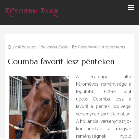
27. febr. 2020
/ by
Varga Zsolt
/
Friss hírek
/
0 comments
Coumba favorit lesz pénteken
A Prolongo Istálló
hároméves reménysége a
legutóbb 16,2-es időt
ügető Coumba lesz a
favorit a pénteki wolvegai
versenynap zárófutamában.
A hollandiai versenyt 21:30-
kor indítják, a magyar
reménységnek nyolc