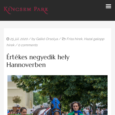
25. júl. 2020
/ by
Galkó Orsolya
/
Friss hírek
,
Hazai galopp
hírek
/
0 comments
Értékes negyedik hely
Hannoverben