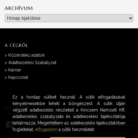
ARCHÍVUM
Archívum
A CÉGRŐL
>
Közérdekű adatok
>
Adatkezelési Szabályzat
>
Karrier
>
Kapcsolat
Ez a honlap sütiket használ. A sütik elfogadásával
kényelmesebbé teheti a böngészést. A sütik útján
FACEBOOK
végzett adatkezelés részleteit a Kincsem Nemzeti Kft.
adatkezelési szabályzata és adatkezelési tájékoztatója
>
Kincsem Park
tartalmazza. Megértettem az adatkezelési tájékoztatóban
foglaltakat,
elfogadom
a sütik használatát.
>
Lóversenyfogadás