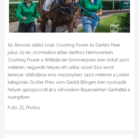
Az Álmodó istálló lovai, Crushing Power és Dante’s Peak
július 25-én, szombaton álltak starthoz Hannoverben.
Crushing Power a Wettstar.de-Sommerpreis-ben indult 1400
méteren, negyedik helyen ért célba, ezzel 600 eurot
keresve. Istállótársa erős mezőnyben, 1400 méteren a Listed
kategóriás Großer Preis vom Gestüt Ittlingen-ben nyolcadik
helyen galoppozott át a célvonalon Bayarsaikhan Ganbattal a
nyergében.
Fotó: ZL Photos