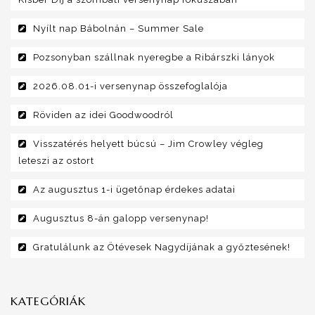
Nyílt nap Bábolnán – Summer Sale
Pozsonyban szállnak nyeregbe a Ribárszki lányok
2026.08.01-i versenynap összefoglalója
Röviden az idei Goodwoodról
Visszatérés helyett búcsú – Jim Crowley végleg
leteszi az ostort
Az augusztus 1-i ügetőnap érdekes adatai
Augusztus 8-án galopp versenynap!
Gratulálunk az Ötévesek Nagydíjának a győztesének!
KATEGÓRIÁK