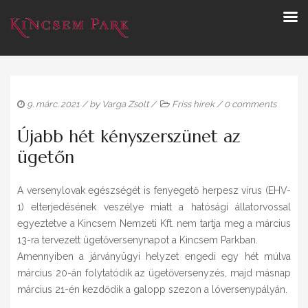
9. márc. 2021
/ by
Varga Zsolt
/
Friss hírek
/
0 comments
Újabb hét kényszerszünet az
ügetőn
A versenylovak egészségét is fenyegető herpesz vírus (EHV-
1) elterjedésének veszélye miatt a hatósági állatorvossal
egyeztetve a Kincsem Nemzeti Kft. nem tartja meg a március
13-ra tervezett ügetőversenynapot a Kincsem Parkban.
Amennyiben a járványügyi helyzet engedi egy hét múlva
március 20-án folytatódik az ügetőversenyzés, majd másnap
március 21-én kezdődik a galopp szezon a lóversenypályán.