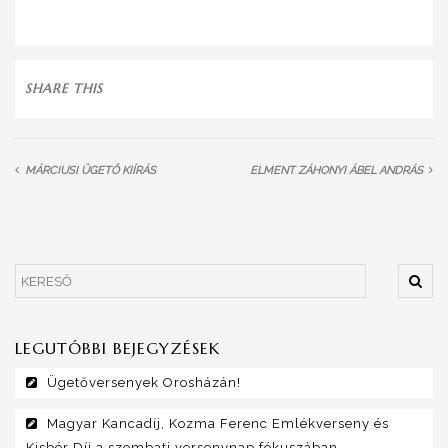
SHARE THIS
MÁRCIUSI ÜGETŐ KIÍRÁS
ELMENT ZÁHONYI ÁBEL ANDRÁS
LEGUTÓBBI BEJEGYZÉSEK
Ügetőversenyek Orosházán!
Magyar Kancadíj, Kozma Ferenc Emlékverseny és
Kisbér Díj a szombati versenynap fókuszában