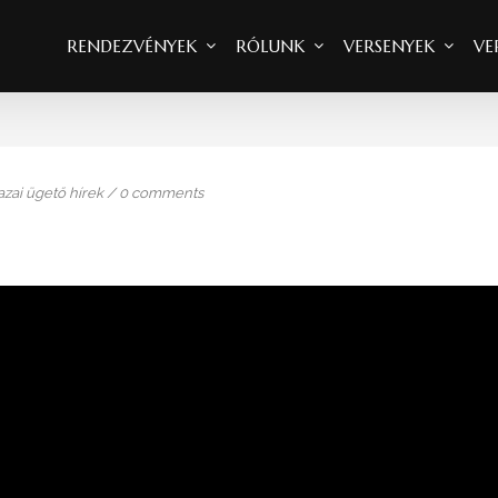
RENDEZVÉNYEK
RÓLUNK
VERSENYEK
VE
zai ügető hírek
/
0 comments