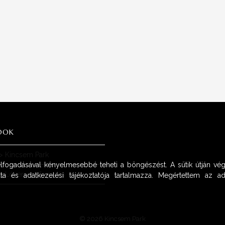
OOK
>
Kincsem Park
 elfogadásával kényelmesebbé teheti a böngészést. A sütik útján vég
>
Lóversenyfogadás
ta és adatkezelési tájékoztatója tartalmazza. Megértettem az adat
© 2026 Kincsem Park