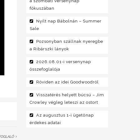
a szombati versenynap
fókuszában
Nyílt nap Bábolnán – Summer
Sale
Pozsonyban szállnak nyeregbe
a Ribárszki lányok
2026.08.01-i versenynap
összefoglalója
Röviden az idei Goodwoodról
Visszatérés helyett búcsú – Jim
Crowley végleg leteszi az ostort
Az augusztus 1-i ügetőnap
érdekes adatai
EFOGLALÓ