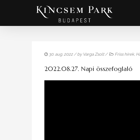
30. aug. 2022
/ by
Varga Zsolt
/
Friss hírek
,
Ha
2022.08.27. Napi összefoglaló