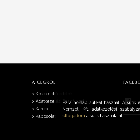
A CÉGRŐL
FACEB
>
Közérdekű adatok
>
Adatkezelési Szabályzat
Ez a honlap sütiket használ. A sütik
>
Karrier
Nemzeti Kft. adatkezelési szabályza
elfogadom
a sütik használatát.
>
Kapcsolat