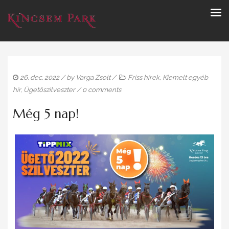
26. dec. 2022
/ by
Varga Zsolt
/
Friss hírek
,
Kiemelt egyéb
hír
,
Ügetőszilveszter
/
0 comments
Még 5 nap!