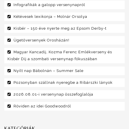
Infografikák a galopp versenynapról
Kétévesek lexikonja – Molnár Orsolya
Kisbér – 150 éve nyerte meg az Epsom Derby-t
Ügetőversenyek Orosházán!
Magyar Kancadíj, Kozma Ferenc Emlékverseny és
Kisbér Díj a szombati versenynap fókuszában
Nyílt nap Bábolnán – Summer Sale
Pozsonyban szállnak nyeregbe a Ribárszki lányok
2026.08.01-i versenynap összefoglalója
Röviden az idei Goodwoodról
KATEGÓRIÁK