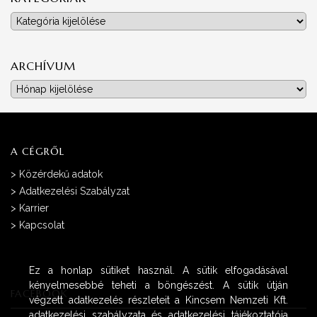
Kategóriák
ARCHÍVUM
Archívum
A CÉGRŐL
>
Közérdekű adatok
>
Adatkezelési Szabályzat
>
Karrier
>
Kapcsolat
Ez a honlap sütiket használ. A sütik elfogadásával
kényelmesebbé teheti a böngészést. A sütik útján
FACEBOOK
végzett adatkezelés részleteit a Kincsem Nemzeti Kft.
adatkezelési szabályzata és adatkezelési tájékoztatója