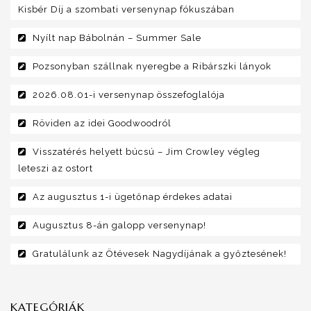
Kisbér Díj a szombati versenynap fókuszában
Nyílt nap Bábolnán – Summer Sale
Pozsonyban szállnak nyeregbe a Ribárszki lányok
2026.08.01-i versenynap összefoglalója
Röviden az idei Goodwoodról
Visszatérés helyett búcsú – Jim Crowley végleg
leteszi az ostort
Az augusztus 1-i ügetőnap érdekes adatai
Augusztus 8-án galopp versenynap!
Gratulálunk az Ötévesek Nagydíjának a győztesének!
KATEGÓRIÁK