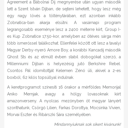
Agreement a Bábolnai Díj megnyerése után ugyan második
lett a Szent István Díjban, de sejteni lehetett, hogy lesz még
egy nagy lövés a tölténytárában, ezt azonban inkább
Zobnatica-ban akarja elsütni. A vasárnapi program
legrangosabb eseménye lesz a 2400 méterre kiírt, Group I-
es Kup Zobnatice 17:50-kor, amelyben az ötéves sárga mén
több ismerőssel találkozhat. Ellenfelei között ott lesz a tavalyi
Magyar Derby-nyerő Amore Boy, a korábbi Kancadíj második
Ghost Sts és az elmúlt évben stabil dobogókat szerző, a
Millenniumi Díjban is helyezésig jutó Berkshire Rebel.
Csontos Pál idomítottját Kelemen Zénó üli, akivel a 2-es
boxból, 62 kilós topsúllyal indulnak.
A keretprogramot színesíti 16 órakor a mérföldes Memorijal
Aniko Mernjak, avagy a hölgy lovasoknak kiírt
amazonverseny. A nyolcas mezőnyben öt magyar lányért
szoríthatunk, Csörgő Lilien, Farkas Dorottya, Mocsinka Vivien,
Morvai Eszter és Ribárszki Sára személyében.
Mindannyiuknak sok sikert kívánunk!