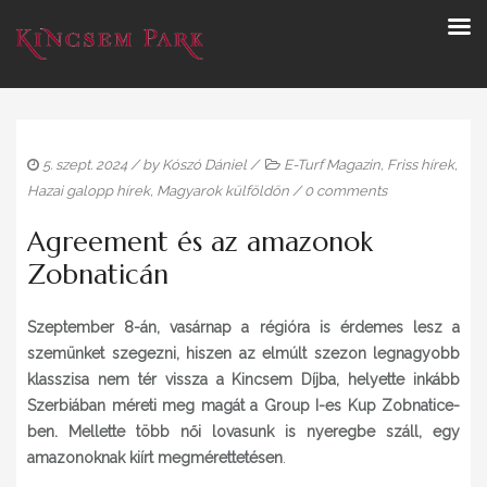
5. szept. 2024
/ by
Kószó Dániel
/
E-Turf Magazin
,
Friss hírek
,
Hazai galopp hírek
,
Magyarok külföldön
/
0 comments
Agreement és az amazonok
Zobnaticán
Szeptember 8-án, vasárnap a régióra is érdemes lesz a
szemünket szegezni, hiszen az elmúlt szezon legnagyobb
klasszisa nem tér vissza a Kincsem Díjba, helyette inkább
Szerbiában méreti meg magát a Group I-es Kup Zobnatice-
ben. Mellette több női lovasunk is nyeregbe száll, egy
amazonoknak kiírt megmérettetésen
.