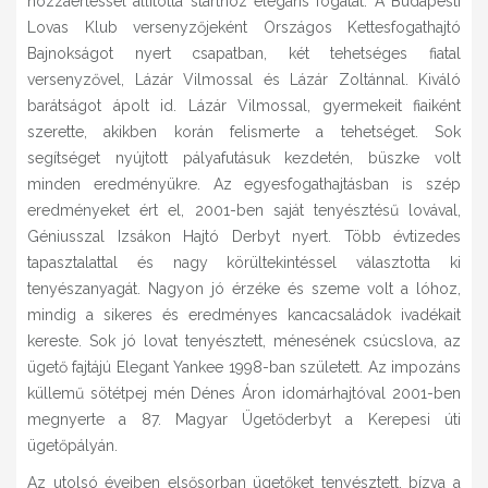
hozzáértéssel állította starthoz elegáns fogatát. A Budapesti
Lovas Klub versenyzőjeként Országos Kettesfogathajtó
Bajnokságot nyert csapatban, két tehetséges fiatal
versenyzővel, Lázár Vilmossal és Lázár Zoltánnal. Kiváló
barátságot ápolt id. Lázár Vilmossal, gyermekeit fiaiként
szerette, akikben korán felismerte a tehetséget. Sok
segítséget nyújtott pályafutásuk kezdetén, büszke volt
minden eredményükre. Az egyesfogathajtásban is szép
eredményeket ért el, 2001-ben saját tenyésztésű lovával,
Géniusszal Izsákon Hajtó Derbyt nyert. Több évtizedes
tapasztalattal és nagy körültekintéssel választotta ki
tenyészanyagát. Nagyon jó érzéke és szeme volt a lóhoz,
mindig a sikeres és eredményes kancacsaládok ivadékait
kereste. Sok jó lovat tenyésztett, ménesének csúcslova, az
ügető fajtájú Elegant Yankee 1998-ban született. Az impozáns
küllemű sötétpej mén Dénes Áron idomárhajtóval 2001-ben
megnyerte a 87. Magyar Ügetőderbyt a Kerepesi úti
ügetőpályán.
Az utolsó éveiben elsősorban ügetőket tenyésztett, bízva a