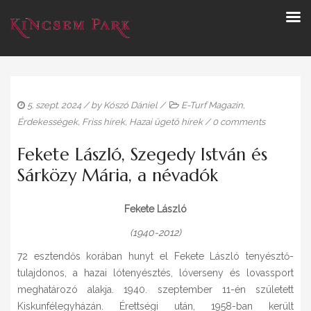
5. szept. 2024
/ by
Kószó Dániel
/
E-Turf Magazin
,
Érdekességek
,
Friss hírek
,
Hazai ügető hírek
/
0 comments
Fekete László, Szegedy István és
Sárközy Mária, a névadók
Fekete László
(1940-2012)
72 esztendős korában hunyt el Fekete László tenyésztő-
tulajdonos, a hazai lótenyésztés, lóverseny és lovassport
meghatározó alakja. 1940. szeptember 11-én született
Kiskunfélegyházán. Érettségi után, 1958-ban került