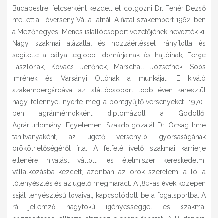
Budapestre, felcserként kezdett el dolgozni Dr. Fehér Dezső
mellett a Lóverseny Válla-latnál. A fiatal szakembert 1962-ben
a Mezőhegyesi Ménes istállócsoport vezetőjének nevezték ki.
Nagy szakmai alázattal és hozzáértéssel irányította és
segítette a pálya legjobb idomárjainak és hajtóinak, Ferge
Lászlónak, Kovács Jenőnek, Marschall Józsefnek, Soós
Imrének és Varsányi Ottónak a munkáját. E kiváló
szakembergárdával az istállócsoport több éven keresztül
nagy fölénnyel nyerte meg a pontgyűjtő versenyeket. 1970-
ben agrármérnökként diplomázott a Gödöllői
Agrártudományi Egyetemen. Szakdolgozatát Dr. Ócsag Imre
tanítványaként, az ügető versenyló gyorsaságának
örökölhetőségéről írta. A felfelé ívelő szakmai karrierje
ellenére hivatást váltott, és élelmiszer kereskedelmi
vállalkozásba kezdett, azonban az örök szerelem, a ló, a
lótenyésztés és az ügető megmaradt. A ‚80-as évek közepén
saját tenyésztésű lovaival, kapcsolódott be a fogatsportba. A
rá jellemző nagyfokú igényességgel és szakmai