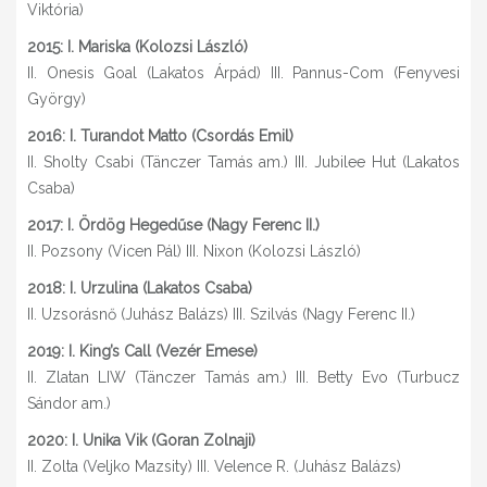
Viktória)
2015: I. Mariska (Kolozsi László)
II. Onesis Goal (Lakatos Árpád) III. Pannus-Com (Fenyvesi
György)
2016: I. Turandot Matto (Csordás Emil)
II. Sholty Csabi (Tänczer Tamás am.) III. Jubilee Hut (Lakatos
Csaba)
2017: I. Ördög Heged
űse (Nagy Ferenc II.)
II. Pozsony (Vicen Pál) III. Nixon (Kolozsi László)
2018: I. Urzulina (Lakatos Csaba)
II. Uzsorásnő (Juhász Balázs) III. Szilvás (Nagy Ferenc II.)
2019: I. King’s Call (Vezér Emese)
II. Zlatan LIW (Tänczer Tamás am.) III. Betty Evo (Turbucz
Sándor am.)
2020: I. Unika Vik (Goran Zolnaji)
II. Zolta (Veljko Mazsity) III. Velence R. (Juhász Balázs)