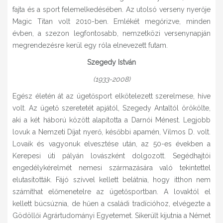
fajta és a sport felemelkedésében. Az utolsó verseny nyerője
Magic Titan volt 2010-ben. Emlékét megőrizve, minden
évben, a szezon legfontosabb, nemzetközi versenynapján
megrendezésre kerül egy róla elnevezett futam.
Szegedy István
(1933-2008)
Egész életén át az ügetősport elkötelezett szerelmese, híve
volt. Az ügető szeretetét apjától, Szegedy Antaltól örökölte,
aki a két háború között alapította a Darnói Ménest. Legjobb
lovuk a Nemzeti Díjat nyerő, későbbi apamén, Vilmos D. volt.
Lovaik és vagyonuk elvesztése után, az 50-es években a
Kerepesi úti pályán lovászként dolgozott. Segédhajtói
engedélykérelmét nemesi származására való tekintettel
elutasították. Fájó szívvel kellett belátnia, hogy itthon nem
számíthat előmenetelre az ügetősportban. A lovaktól el
kellett búcsúznia, de hűen a családi tradícióhoz, elvégezte a
Gödöllői Agrártudományi Egyetemet. Sikerült kijutnia a Német