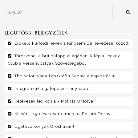
LEGUTÓBBI BEJEGYZÉSEK
Előkelő külföldi nevek a Kincsem Díj nevezései között
Törésvonal a brit galopp világában: kilép a Jockey
Club a Versenypályák Szövetségéből
The Actor, Vadali és Gräfin Sophia a nap sztárjai
Infografikák a galopp versenynapról
Kétévesek lexikonja – Molnár Orsolya
Kisbér – 150 éve nyerte meg az Epsom Derby-t
Ügetőversenyek Orosházán!