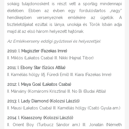
sokáig tulajdonosként is részt vett a sportág mindennapi
életében. Ebben az évben egy fordulóstartos „nagy”
hendikepben versenyeznek emlékére az ügetők. A
tiszteletdíjakat ezúttal is lánya, unokája és Török István adja
majd át az első három helyezett hajtónak.
Az Emlékverseny eddigi győztesei és helyezettjei:
2010: I. Magiszter (Fazekas Imre)
II. Miklós (Lakatos Csaba) III. Nikki (Hajnal Tibor)
2011: I. Ebony Star (Szűcs Attila)
II. Kaméliás hölgy (ifj. Füredi Emil) III. Kiara (Fazekas Imre)
2012: I. Maya Goal (Lakatos Csaba)
II. Márvány (Komáromi Krisztina) III. No Bi (Budai Attila)
2013: I. Lady Diamond (Kolozsi László)
II. Mausi (Lakatos Csaba) III. Kaméliás hölgy (Csató Gyula am.)
2014: I. Kisasszony (Kolozsi László)
II. Orient Boy (Turbucz Sándor am.) III. Jonatán (Németh