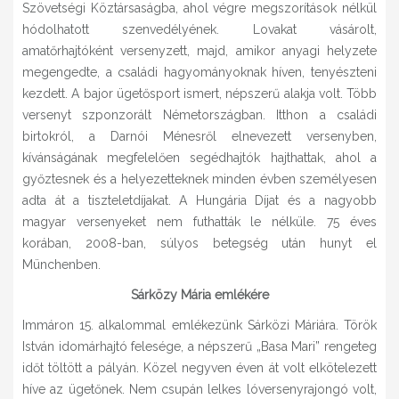
Szövetségi Köztársaságba, ahol végre megszorítások nélkül
hódolhatott szenvedélyének. Lovakat vásárolt,
amatőrhajtóként versenyzett, majd, amikor anyagi helyzete
megengedte, a családi hagyományoknak híven, tenyészteni
kezdett. A bajor ügetősport ismert, népszerű alakja volt. Több
versenyt szponzorált Németországban. Itthon a családi
birtokról, a Darnói Ménesről elnevezett versenyben,
kívánságának megfelelően segédhajtók hajthattak, ahol a
győztesnek és a helyezetteknek minden évben személyesen
adta át a tiszteletdíjakat. A Hungária Díjat és a nagyobb
magyar versenyeket nem futhatták le nélküle. 75 éves
korában, 2008-ban, súlyos betegség után hunyt el
Münchenben.
Sárközy Mária emlékére
Immáron 15. alkalommal emlékezünk Sárközi Máriára. Török
István idomárhajtó felesége, a népszerű „Basa Mari” rengeteg
időt töltött a pályán. Közel negyven éven át volt elkötelezett
híve az ügetőnek. Nem csupán lelkes lóversenyrajongó volt,