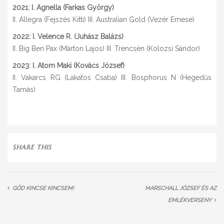
2021: I. Agnella (Farkas György)
II. Allegra (Fejszés Kitti) III. Australian Gold (Vezér Emese)
2022: I. Velence R. (Juhász Balázs)
II. Big Ben Pax (Márton Lajos) III. Trencsén (Kolozsi Sándor)
2023: I. Atom Maki (Kovács József)
II. Vakarcs RG (Lakatos Csaba) III. Bosphorus N (Hegedűs
Tamás)
SHARE THIS
GÖD KINCSE KINCSEM!
MARSCHALL JÓZSEF ÉS AZ
EMLÉKVERSENY