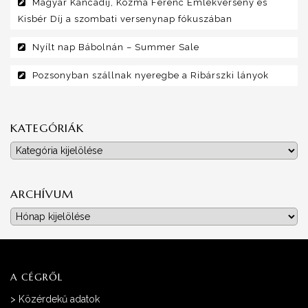
Magyar Kancadíj, Kozma Ferenc Emlékverseny és
Kisbér Díj a szombati versenynap fókuszában
Nyílt nap Bábolnán – Summer Sale
Pozsonyban szállnak nyeregbe a Ribárszki lányok
KATEGÓRIÁK
Kategóriák
ARCHÍVUM
Archívum
A CÉGRŐL
>
Közérdekű adatok