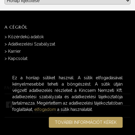
Archívum
A CÉGRŐL
>
Közérdekű adatok
>
Adatkezelési Szabályzat
>
Karrier
>
Kapcsolat
Ez a honlap sütiket használ. A sütik elfogadásával
kényelmesebbé teheti a böngészést. A sütik útján
FACEBOOK
végzett adatkezelés részleteit a Kincsem Nemzeti Kft.
adatkezelési szabályzata és adatkezelési tájékoztatója
>
Kincsem Park
tartalmazza. Megértettem az adatkezelési tájékoztatóban
foglaltakat,
elfogadom
a sütik használatát.
>
Lóversenyfogadás
TOVÁBBI INFORMÁCIÓT KÉREK