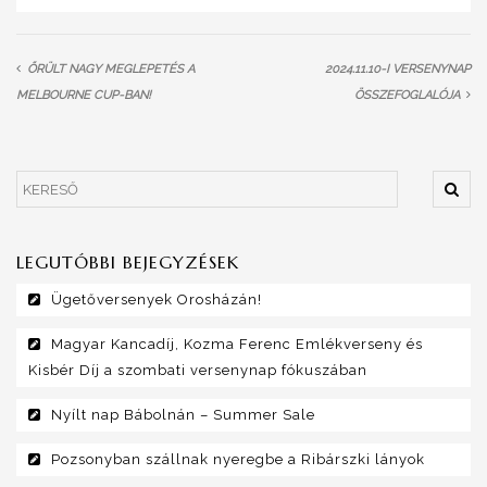
ŐRÜLT NAGY MEGLEPETÉS A
2024.11.10-I VERSENYNAP
MELBOURNE CUP-BAN!
ÖSSZEFOGLALÓJA
LEGUTÓBBI BEJEGYZÉSEK
Ügetőversenyek Orosházán!
Magyar Kancadíj, Kozma Ferenc Emlékverseny és
Kisbér Díj a szombati versenynap fókuszában
Nyílt nap Bábolnán – Summer Sale
Pozsonyban szállnak nyeregbe a Ribárszki lányok