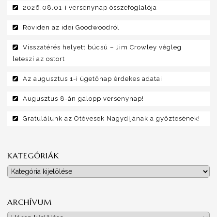
2026.08.01-i versenynap összefoglalója
Röviden az idei Goodwoodról
Visszatérés helyett búcsú – Jim Crowley végleg
leteszi az ostort
Az augusztus 1-i ügetőnap érdekes adatai
Augusztus 8-án galopp versenynap!
Gratulálunk az Ötévesek Nagydíjának a győztesének!
KATEGÓRIÁK
Kategóriák
ARCHÍVUM