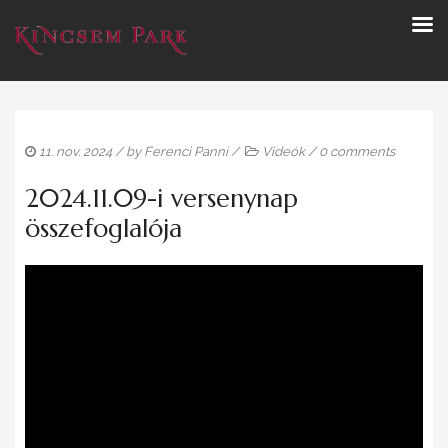
11. nov. 2024
/ by
Ferenci Panni
/
Videók
/
0 comments
2024.11.09-i versenynap
összefoglalója