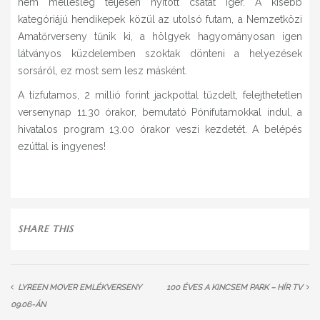
nem mellesleg teljesen nyitott csatát ígér. A kisebb
kategóriájú hendikepek közül az utolsó futam, a Nemzetközi
Amatőrverseny tűnik ki, a hölgyek hagyományosan igen
látványos küzdelemben szoktak dönteni a helyezések
sorsáról, ez most sem lesz másként.
A tízfutamos, 2 millió forint jackpottal tűzdelt, felejthetetlen
versenynap 11.30 órakor, bemutató Pónifutamokkal indul, a
hivatalos program 13.00 órakor veszi kezdetét. A belépés
ezúttal is ingyenes!
SHARE THIS
LYREEN MOVER EMLÉKVERSENY
100 ÉVES A KINCSEM PARK – HÍR TV
09.06-ÁN