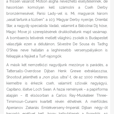
a frissen vásárolt Motion aligha nevezhető esélytelennek, de
hasonlóan komolyan kell számolni a Cseh Derby
bronzérmesével, Parisi Lady-vel is. Mi, magyarok három
„vasat tartunk a tűzben”: a 103. Magyar Derby nyerője, Oriental
Star, a nagydíj-specialista Vadali, valamint a Bábolnai Díj hőse,
Magic Move jó szereplésének drukkolhatunk majd vasárnap.
A bombaerős telivérek mellett világhírű zsokék is Budapestet
választják ezen a délutánon, Silvestre De Sousa és Tadhg
O’Shea neve hallatán a leghíresebb versenypályákon is
felkapják a fejüket a Turf-rajongók.
A másik két nemzetközi nagydíjunk mezőnye is parádés, a
Tattersalls-Overdose Díjban Henk Grewe extraklasszisa,
Shootout jelentheti a „non plus ultra”-t, de az 1000 méteres
kiemeltre is érkezik cseh, valamint szlovák nagyágyú,
Capitano, illetve Loch Swan. A hazai remények – a papírforma
alapján – itt elsősorban a Carlos Ray-Muskateer Three-
Timimoun-Cunami kvartett révén élhetnek. A mérföldes
Aperianov Zakariás Emlékverseny-Imperiál Díjban négy-öt
hasonló eséllyel kell, hogy kalkuláljanak a fogadók, az