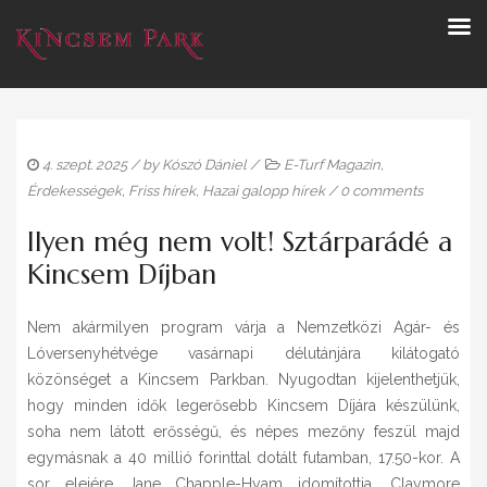
4. szept. 2025
/ by
Kószó Dániel
/
E-Turf Magazin
,
Érdekességek
,
Friss hírek
,
Hazai galopp hírek
/
0 comments
Ilyen még nem volt! Sztárparádé a
Kincsem Díjban
Nem akármilyen program várja a Nemzetközi Agár- és
Lóversenyhétvége vasárnapi délutánjára kilátogató
közönséget a Kincsem Parkban. Nyugodtan kijelenthetjük,
hogy minden idők legerősebb Kincsem Díjára készülünk,
soha nem látott erősségű, és népes mezőny feszül majd
egymásnak a 40 millió forinttal dotált futamban, 17.50-kor. A
sor elejére Jane Chapple-Hyam idomítottja, Claymore