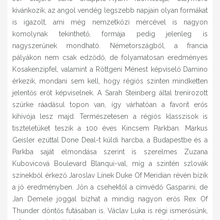
kívánkozik, az angol vendég legszebb napjain olyan formákat
is igazolt, ami még nemzetközi mércével is nagyon
komolynak tekinthető, formája pedig jelenleg is
nagyszerűnek mondható. Németországból, a francia
pályákon nem csak edződő, de folyamatosan eredményes
Kosakenzipfel, valamint a Röttgeni Ménest képviselő Damino
érkezik, mondani sem kell, hogy régiós szinten mindketten
jelentős erőt képviselnek. A Sarah Steinberg által trenírozott
szürke ráadásul topon van, így várhatóan a favorit erős
kihívója lesz majd. Természetesen a régiós klasszisok is
tiszteletüket teszik a 100 éves Kincsem Parkban. Markus
Geisler ezúttal Done Deal-t küldi harcba, a Budapestbe és a
Parkba saját elmondása szerint is szerelmes Zuzana
Kubovicová Boulevard Blanqui-val, míg a szintén szlovák
színekből érkező Jaroslav Línek Duke Of Meridian révén bízik
a jó eredményben. Jön a csehektől a címvédő Gasparini, de
Jan Demele joggal bízhat a mindig nagyon erős Rex Of
Thunder döntős futásában is. Václav Luka is régi ismerősünk,