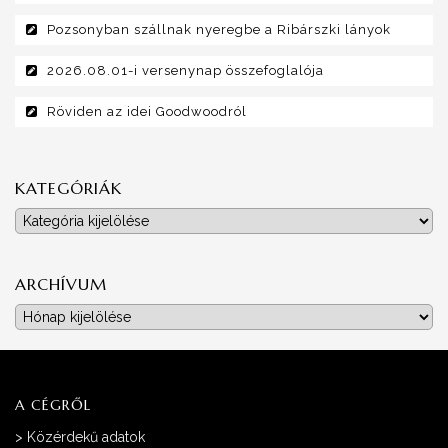
Pozsonyban szállnak nyeregbe a Ribárszki lányok
2026.08.01-i versenynap összefoglalója
Röviden az idei Goodwoodról
KATEGÓRIÁK
Kategóriák
ARCHÍVUM
Archívum
A CÉGRŐL
>
Közérdekű adatok