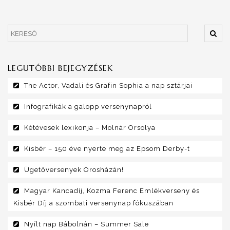
LEGUTÓBBI BEJEGYZÉSEK
The Actor, Vadali és Gräfin Sophia a nap sztárjai
Infografikák a galopp versenynapról
Kétévesek lexikonja – Molnár Orsolya
Kisbér – 150 éve nyerte meg az Epsom Derby-t
Ügetőversenyek Orosházán!
Magyar Kancadíj, Kozma Ferenc Emlékverseny és
Kisbér Díj a szombati versenynap fókuszában
Nyílt nap Bábolnán – Summer Sale