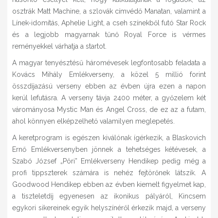
osztrák Matt Machine, a szlovák címvédő Manatan, valamint a
Línek-idomítás, Aphelie Light, a cseh színekből futó Star Rock
és a legjobb magyarnak tűnő Royal Force is vérmes
reményekkel várhatja a startot.
A magyar tenyésztésű háromévesek legfontosabb feladata a
Kovács Mihály Emlékverseny, a közel 5 millió forint
összdíjazású verseny ebben az évben újra ezen a napon
kerül lefutásra. A verseny távja 2400 méter, a győzelem két
várományosa Mystic Man és Angel Cross, de ez az a futam,
ahol könnyen elképzelhető valamilyen meglepetés.
A keretprogram is egészen kiválónak ígérkezik, a Blaskovich
Ernő Emlékversenyben jönnek a tehetséges kétévesek, a
Szabó József „Pöri” Emlékverseny Hendikep pedig még a
profi tippszterek számára is nehéz fejtörőnek látszik. A
Goodwood Hendikep ebben az évben kiemelt figyelmet kap,
a tiszteletdíj egyenesen az ikonikus pályáról, Kincsem
egykori sikereinek egyik helyszínéről érkezik majd, a verseny