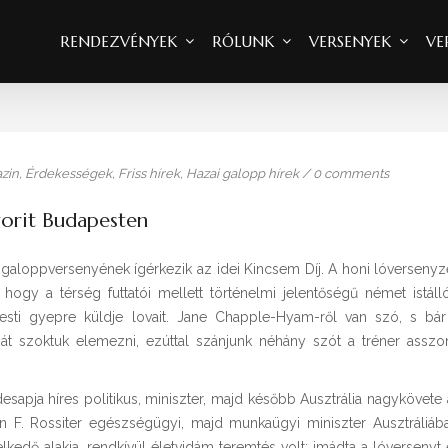
RENDEZVÉNYEK
RÓLUNK
VERSENYEK
VE
zin
,
Érdekességek
,
Friss hírek
,
Hazai galopp hírek
/
0 comments
vorit Budapesten
aloppversenyének ígérkezik az idei Kincsem Díj. A honi lóversenyz
ogy a térség futtatói mellett történelmi jelentőségű német istálló
esti gyepre küldje lovait. Jane Chapple-Hyam-ről van szó, s bár
át szoktuk elemezni, ezúttal szánjunk néhány szót a tréner asszo
sapja híres politikus, miniszter, majd később Ausztrália nagykövete
n F. Rossiter egészségügyi, majd munkaügyi miniszter Ausztráliába
lkedő alakja, rendkívül életvidám teremtés volt: imádta a lóversenyt