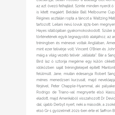
az azt övező felhajtást. Szinte minden nyerőt 
is kitett magáért. Beldale Ball Melbourne Cu
Régines asztalán ropta a táncot a Waltzing Mati
tartozott: Leilani nevű lovuk 1974-ben megnyer
Hayes istállójában gyakornokoskodott. Szülei 
történetének egyik legnagyobb alakjához, az an
tréningben és ménesei voltak Angliában, Ameri
mint ezer telivérje volt. Vincent O’Brien és Jo
máig a világ vezető telivér ,,vállalata”. Bár a 
Bird (az ő sztorija megérne egy külön cikket)
időközben saját tréningtelepet épített Mant
felülmúlt. Jane, miután édesanyja Robert San
ménes menedzseri kurzusát, majd nevelőapja 
férjével, Peter Chapple-Hyammal, aki pályakez
Rodrigo de Triano-val megnyerte első klassz
eladott, majd Amerikából visszahozott Dr Dev
dal, újabb Derbyt nyert, neki a második, a zsok
első Gr-1 győzelmét 2021-ben érte el Saffron