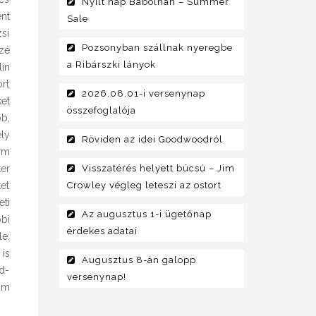
Nyílt nap Bábolnán – Summer
ént
Sale
si
Pozsonyban szállnak nyeregbe
özé
a Ribárszki lányok
lin
ort
2026.08.01-i versenynap
ket
összefoglalója
b,
ely
Röviden az idei Goodwoodról
orm
er
Visszatérés helyett búcsú – Jim
et
Crowley végleg leteszi az ostort
ti
Az augusztus 1-i ügetőnap
bi
érdekes adatai
e:
is
Augusztus 8-án galopp
d-
versenynap!
yam