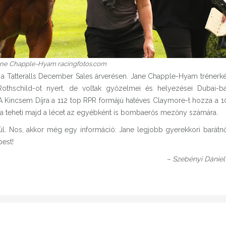
 Jane Chapple-Hyam racingfotos.com
el a Tatteralls December Sales árverésen. Jane Chapple-Hyam trénerk
Rothschild-ot nyert, de voltak győzelmei és helyezései Dubai-ba
A Kincsem Díjra a 112 top RPR formájú hatéves Claymore-t hozza a 1
a teheti majd a lécet az egyébként is bombaerős mezőny számára.
ül. Nos, akkor még egy információ: Jane legjobb gyerekkori barátnő
est!
– Szebényi Dániel