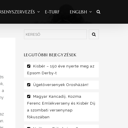
RSENYSZERVEZÉS
E-TURF
ENGLISH
LEGUTÓBBI BEJEGYZÉSEK
Kisbér – 150 éve nyerte meg az
Epsom Derby-t
és
k,
Ügetőversenyek Orosházán!
 a
Magyar Kancadíj, Kozma
ny
Ferenc Emlékverseny és Kisbér Díj
a szombati versenynap
 az
fókuszában
n.
 és