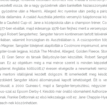
ő vezetett vissza, de a nagy győzelmek utáni bankettek háziasszonyak
p győzelme után a Maxim’s, Alleged Arc nyerése után pedig a páriz
lda dallamára. A család Ausztrália jelentős versenyló tulajdonosai k
te a Caufield Cup-ot. Jane a középiskola után a champion tréner, Co
1977-ben elváltak, majd édesanyja 1978-ban férjhez ment a versenysp
gol Robert Sangsterhez. Sangster három kontinensen tartott telivére
kában, valamint Írországban és Ausztráliában is. A csúcsponton töb
hn Magnier, Sangster tőkéjével alapították a Coolmore impériumot, am
Sangster-lovak legjava, köztük The Minstrel, Alleged, Golden Fleece, St
, El Gran Senor és társaik Ballydoyle-ban készültek, Robert Sangst
onban. Ez az objektum még a mai mérce szerint is minden képzelet
gsterrel Angliába költözött,17 évesen elvégezte a newmarketi nemze
mantoni istállójánál kezdett dolgozni. Itt ismerkedett meg későb
dőként Sangster kitűnő állományával kapott lehetőséget. Élt is vel
ikusát, a 2000 Guineas-t, majd a Sangster-tenyésztésű, négyszer 
ious-szal az Epsom Derby-t. Később már önálló idomárként Authorize
énak, Frankie Dettorinak az első kékszalagja volt ez. Jane Chapple-H
 Beach-nek köszönhetően.