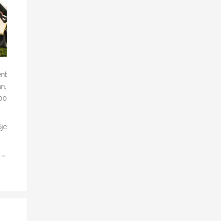
ént
n,
00
je
 –