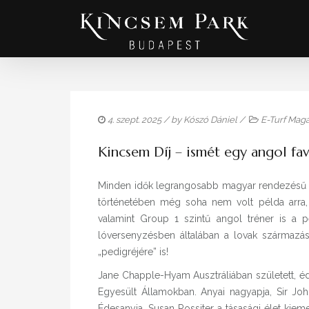
4. szept. 2025
/ by
Kószó Dániel
/
E-Turf Maga
Kincsem Díj – ismét egy angol fa
Minden idők legrangosabb magyar rendezésű g
történetében még soha nem volt példa arra, h
valamint Group 1 szintű angol tréner is a p
lóversenyzésben általában a lovak származás
„pedigréjére” is!
Jane Chapple-Hyam Ausztráliában született, éde
Egyesült Államokban. Anyai nagyapja, Sir Joh
Édesanyja, Susan Rossiter a tásasági élet kieme