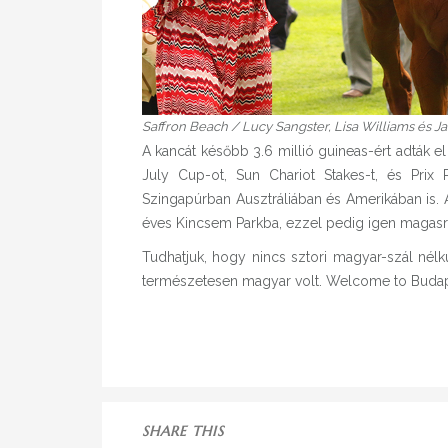
Saffron Beach / Lucy Sangster, Lisa Williams és
A kancát később 3.6 millió guineas-ért adták 
July Cup-ot, Sun Chariot Stakes-t, és Prix 
Szingapúrban Ausztráliában és Amerikában is. 
éves Kincsem Parkba, ezzel pedig igen magasr
Tudhatjuk, hogy nincs sztori magyar-szál nélk
természetesen magyar volt. Welcome to Budap
SHARE THIS