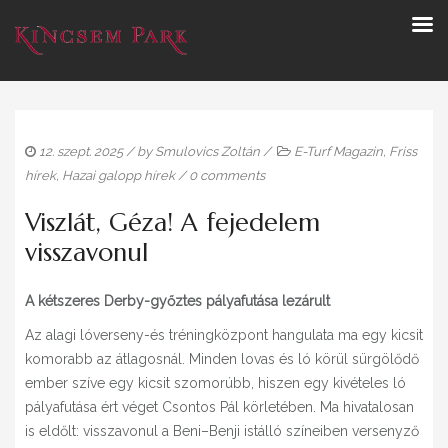
12. szept. 2025
/ by
Smulovics Zoltán
/
E-Turf Magazin
,
Friss
hírek
,
Hazai galopp hírek
/
0 comments
Viszlát, Géza! A fejedelem
visszavonul
A kétszeres Derby-győztes pályafutása lezárult
Az alagi lóverseny-és tréningközpont hangulata ma egy kicsit
komorabb az átlagosnál. Minden lovas és ló körül sürgölődő
ember szíve egy kicsit szomorúbb, hiszen egy kivételes ló
pályafutása ért véget Csontos Pál körletében. Ma hivatalosan
is eldőlt: visszavonul a Beni–Benji istálló színeiben versenyző