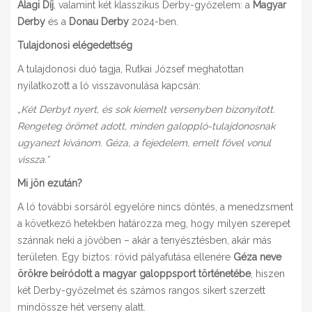
Alagi Díj
, valamint két klasszikus Derby-győzelem: a
Magyar
Derby
és a
Donau Derby
2024-ben.
Tulajdonosi elégedettség
A tulajdonosi duó tagja, Rutkai József meghatottan
nyilatkozott a ló visszavonulása kapcsán:
„Két Derbyt nyert, és sok kiemelt versenyben bizonyított.
Rengeteg örömet adott, minden galoppló-tulajdonosnak
ugyanezt kívánom. Géza, a fejedelem, emelt fővel vonul
vissza.”
Mi jön ezután?
A ló további sorsáról egyelőre nincs döntés, a menedzsment
a következő hetekben határozza meg, hogy milyen szerepet
szánnak neki a jövőben – akár a tenyésztésben, akár más
területen. Egy biztos: rövid pályafutása ellenére
Géza neve
örökre beíródott a magyar galoppsport történetébe
, hiszen
két Derby-győzelmet és számos rangos sikert szerzett
mindössze hét verseny alatt.