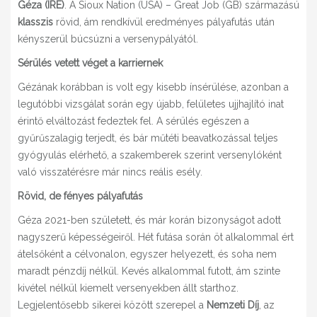
Géza (IRE)
. A Sioux Nation (USA) – Great Job (GB) származású
klasszis
rövid, ám rendkívül eredményes pályafutás után
kényszerül búcsúzni a versenypályától.
Sérülés vetett véget a karriernek
Gézának korábban is volt egy kisebb ínsérülése, azonban a
legutóbbi vizsgálat során egy újabb, felületes ujjhajlító inat
érintő elváltozást fedeztek fel. A sérülés egészen a
gyűrűszalagig terjedt, és bár műtéti beavatkozással teljes
gyógyulás elérhető, a szakemberek szerint versenylóként
való visszatérésre már nincs reális esély.
Rövid, de fényes pályafutás
Géza 2021-ben született, és már korán bizonyságot adott
nagyszerű képességeiről. Hét futása során öt alkalommal ért
átelsőként a célvonalon, egyszer helyezett, és soha nem
maradt pénzdíj nélkül. Kevés alkalommal futott, ám szinte
kivétel nélkül kiemelt versenyekben állt starthoz.
Legjelentősebb sikerei között szerepel a
Nemzeti Díj
, az