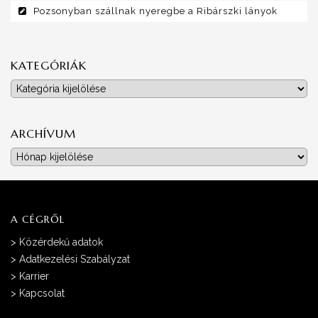
Pozsonyban szállnak nyeregbe a Ribárszki lányok
KATEGÓRIÁK
Kategóriák
ARCHÍVUM
Archívum
A CÉGRŐL
>
Közérdekű adatok
>
Adatkezelési Szabályzat
>
Karrier
>
Kapcsolat