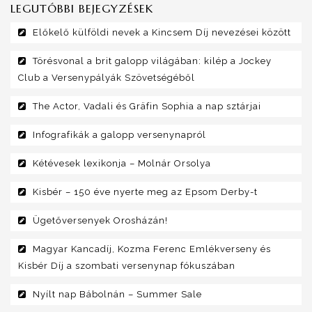
LEGUTÓBBI BEJEGYZÉSEK
Előkelő külföldi nevek a Kincsem Díj nevezései között
Törésvonal a brit galopp világában: kilép a Jockey
Club a Versenypályák Szövetségéből
The Actor, Vadali és Gräfin Sophia a nap sztárjai
Infografikák a galopp versenynapról
Kétévesek lexikonja – Molnár Orsolya
Kisbér – 150 éve nyerte meg az Epsom Derby-t
Ügetőversenyek Orosházán!
Magyar Kancadíj, Kozma Ferenc Emlékverseny és
Kisbér Díj a szombati versenynap fókuszában
Nyílt nap Bábolnán – Summer Sale