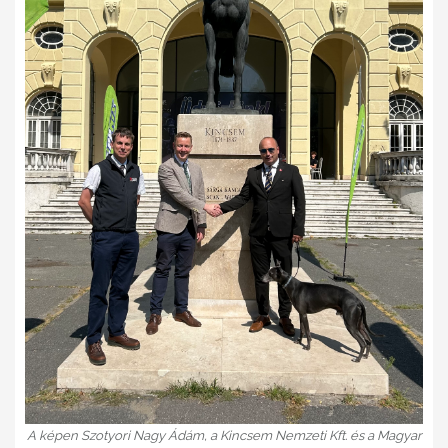
A képen Szotyori Nagy Ádám, a Kincsem Nemzeti Kft. és a Magyar