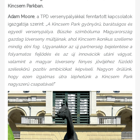
Kincsem Parkban.
Adam Moore
, a TPD versenypályákkal fenntartott kapcsolatok
igazgatója szerint: „
A Kincsem Park gyönyörű, barátságos és
egyedi versenypálya. Büszke szimbóluma Magyarország
gazdag lóverseny múltjának, ahol Kincsem ikonikus szelleme
mindig élni fog. Ugyanakkor az új partnerség bejelentése a
folyamatos fejlődés és az új innovációk utáni vágyat,
valamint a magyar lóverseny fényes jövőjéhez fűződő
széleskörű pozitív ambíciókat képviseli. Nagyon örülünk,
hogy ezen izgalmas útra léphetünk a Kincsem Park
nagyszerű csapatával!
”