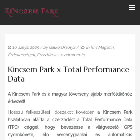
16. szept. 2025
/ by
Galkó Orsolya
/
E-Turf Magazin
,
Érdekességek
,
Friss hírek
/
0 comments
Kincsem Park x Total Performance
Data
A Kincsem Park és a magyar lóverseny újabb mérföldkőhöz
érkezett!
Hosszú felkészülési időszakot követően
a Kincsem Park
hivatalosan aláírta a szerződést a Total Performance Data
(TPD) céggel,
hogy bevezesse a világvezető GPS
nyomkövető, élő versenygrafikai és automatikus