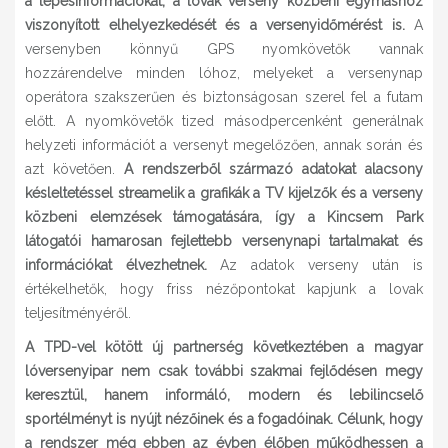
a lépésinformációkat, a lovak verseny közbeni egymáshoz
viszonyított elhelyezkedését és a versenyidőmérést is.
A
versenyben könnyű GPS nyomkövetők vannak
hozzárendelve minden lóhoz, melyeket a versenynap
operátora szakszerűen és biztonságosan szerel fel a futam
előtt. A nyomkövetők tized másodpercenként generálnak
helyzeti információt a versenyt megelőzően, annak során és
azt követően.
A rendszerből származó adatokat alacsony
késleltetéssel streamelik a grafikák a TV kijelzők és a verseny
közbeni elemzések támogatására, így a Kincsem Park
látogatói hamarosan fejlettebb versenynapi tartalmakat és
információkat élvezhetnek.
Az adatok verseny után is
értékelhetők, hogy friss nézőpontokat kapjunk a lovak
teljesítményéről.
A TPD-vel kötött új partnerség következtében a magyar
lóversenyipar nem csak további szakmai fejlődésen megy
keresztül, hanem informáló, modern és lebilincselő
sportélményt is nyújt nézőinek és a fogadóinak. Célunk, hogy
a rendszer még ebben az évben élőben működhessen a