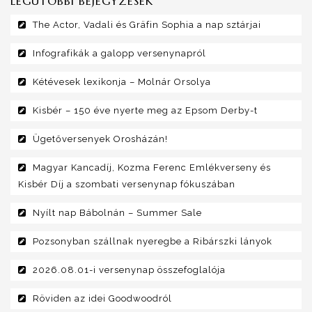
LEGUTÓBBI BEJEGYZÉSEK
The Actor, Vadali és Gräfin Sophia a nap sztárjai
Infografikák a galopp versenynapról
Kétévesek lexikonja – Molnár Orsolya
Kisbér – 150 éve nyerte meg az Epsom Derby-t
Ügetőversenyek Orosházán!
Magyar Kancadíj, Kozma Ferenc Emlékverseny és
Kisbér Díj a szombati versenynap fókuszában
Nyílt nap Bábolnán – Summer Sale
Pozsonyban szállnak nyeregbe a Ribárszki lányok
2026.08.01-i versenynap összefoglalója
Röviden az idei Goodwoodról