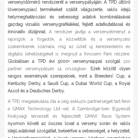
versenyidőmérő rendszerét a versenypályáján.
A TPD úttörő
lóversenypiaci termékeket szállít világszerte, valós idejű
helymeghatározási és sebességi adatok kombinálásával
gazdag vizuális versenygrafikákkal, fejlett adatkutatással és
innovatív dizájnnal.
A rendszer javítja a versenyélményt a
rajongók, a fogadók, a közvetítők és a versenyzési
szakemberek számára, míg az üzlet új kereskedelmi és
digitális lehetőségeket is megnyit a Kincsem Park részére.
Globálisan a TPD évi 5000+ versenynappal szolgál
120
partner versenypályán 14 országban.
Ezek között olyan
rangos események szerepelnek, mint a Breeders’ Cup, a
Kentucky Derby, a Saudi Cup, a Dubai World Cup, a Royal
Ascot és a Deutsches Derby.
A TPD megalakulása óta a cég exkluzív partnerséget tart fenn
a GMAX Technology Ltd.-vel. A Cambridge-ben (Egyesült
Királyság) tervezett és fejlesztett GMAX Race System
nyomon követi az összes lovat a verseny során és valós
idejű adatokat szolgáltat, beleértve a sebességet, a helyzetet,