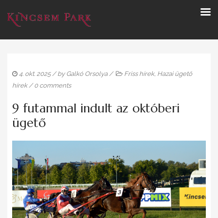
4. okt. 2025
/ by
Galkó Orsolya
/
Friss hírek
,
Hazai ügető
hírek
/
0 comments
9 futammal indult az októberi
ügető