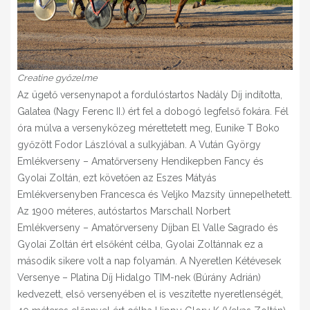
Creatine győzelme
Az ügető versenynapot a fordulóstartos Nadály Díj indította,
Galatea (Nagy Ferenc II.) ért fel a dobogó legfelső fokára. Fél
óra múlva a versenyközeg mérettetett meg, Eunike T Boko
győzött Fodor Lászlóval a sulkyjában. A Vután György
Emlékverseny – Amatőrverseny Hendikepben Fancy és
Gyolai Zoltán, ezt követően az Eszes Mátyás
Emlékversenyben Francesca és Veljko Mazsity ünnepelhetett.
Az 1900 méteres, autóstartos Marschall Norbert
Emlékverseny – Amatőrverseny Díjban El Valle Sagrado és
Gyolai Zoltán ért elsőként célba, Gyolai Zoltánnak ez a
második sikere volt a nap folyamán. A Nyeretlen Kétévesek
Versenye – Platina Díj Hidalgo TIM-nek (Búrány Adrián)
kedvezett, első versenyében el is veszítette nyeretlenségét,