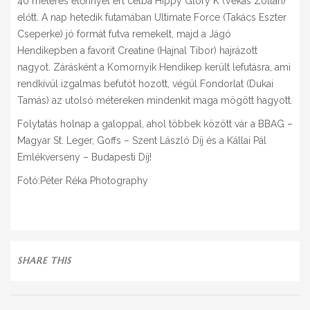
40 méteres előnnyel ért célba Hippy Glory K (Vekas Zoltán)
előtt. A nap hetedik futamában Ultimate Force (Takács Eszter
Cseperke) jó formát futva remekelt, majd a Jágó
Hendikepben a favorit Creatine (Hajnal Tibor) hajrázott
nagyot. Zárásként a Komornyik Hendikep került lefutásra, ami
rendkívül izgalmas befutót hozott, végül Fondorlat (Dukai
Tamás) az utolsó métereken mindenkit maga mögött hagyott.
Folytatás holnap a galoppal, ahol többek között vár a BBAG –
Magyar St. Leger, Goffs – Szent László Díj és a Kállai Pál
Emlékverseny – Budapesti Díj!
Fotó:Péter Réka Photography
SHARE THIS