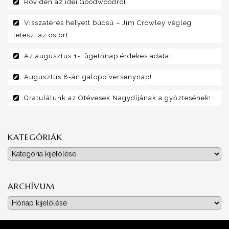
Röviden az idei Goodwoodról
Visszatérés helyett búcsú – Jim Crowley végleg
leteszi az ostort
Az augusztus 1-i ügetőnap érdekes adatai
Augusztus 8-án galopp versenynap!
Gratulálunk az Ötévesek Nagydíjának a győztesének!
KATEGÓRIÁK
Kategóriák
ARCHÍVUM
Archívum