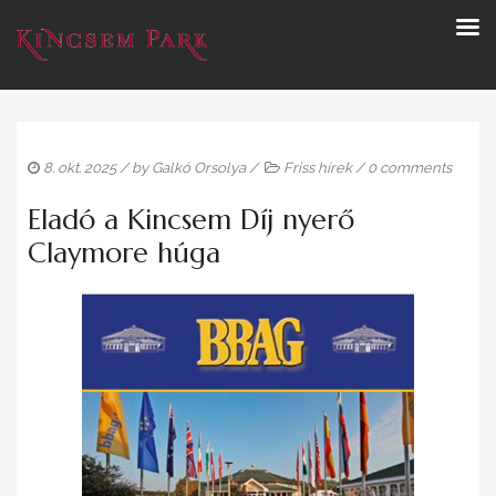
8. okt. 2025
/ by
Galkó Orsolya
/
Friss hírek
/
0 comments
Eladó a Kincsem Díj nyerő
Claymore húga