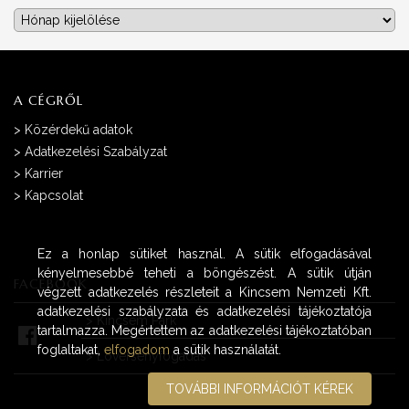
Archívum
A CÉGRŐL
>
Közérdekű adatok
>
Adatkezelési Szabályzat
>
Karrier
>
Kapcsolat
Ez a honlap sütiket használ. A sütik elfogadásával
kényelmesebbé teheti a böngészést. A sütik útján
FACEBOOK
végzett adatkezelés részleteit a Kincsem Nemzeti Kft.
adatkezelési szabályzata és adatkezelési tájékoztatója
>
Kincsem Park
tartalmazza. Megértettem az adatkezelési tájékoztatóban
foglaltakat,
elfogadom
a sütik használatát.
>
Lóversenyfogadás
TOVÁBBI INFORMÁCIÓT KÉREK