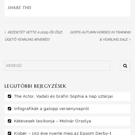
SHARE THIS
KEZDETÉT VETTE A 2025-ÖS ŐSZI
GOFFS AUTUMN HORSES IN TRAINING
ÜGETŐ YEARLING ÁRVERÉS!
& YEARLING SALE
LEGUTÓBBI BEJEGYZÉSEK
The Actor, Vadali és Gräfin Sophia a nap sztárjai
Infografikák a galopp versenynapról
Kétévesek lexikonja – Molnár Orsolya
Kisbér – 150 éve nyerte meg az Epsom Derby-t