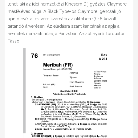
lehet, aki az idei nemzetközi Kincsem Díj győztes Claymore
másféléves húga. A Black Type-os Claymore igencsak jó
ajánlólevél a testvére számára az októberi 17-18 között
tartandó árverésen. Az eladásra szánt kancának az apja a
németek nemzeti hőse, a Párizsban Arc-ot nyerő Torquator
Tasso.