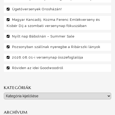
Ügetőversenyek Orosházán!
Magyar Kancadíj, Kozma Ferenc Emlékverseny és
Kisbér Díj a szombati versenynap fókuszában
Nyílt nap Bábolnán – Summer Sale
Pozsonyban szállnak nyeregbe a Ribárszki lányok
2026.08.01-i versenynap összefoglalója
Röviden az idei Goodwoodról
KATEGÓRIÁK
Kategóriák
ARCHÍVUM