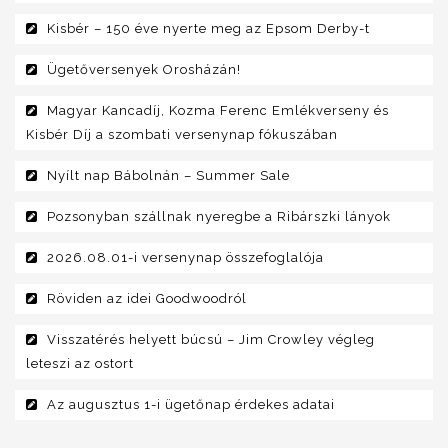
Kisbér – 150 éve nyerte meg az Epsom Derby-t
Ügetőversenyek Orosházán!
Magyar Kancadíj, Kozma Ferenc Emlékverseny és
Kisbér Díj a szombati versenynap fókuszában
Nyílt nap Bábolnán – Summer Sale
Pozsonyban szállnak nyeregbe a Ribárszki lányok
2026.08.01-i versenynap összefoglalója
Röviden az idei Goodwoodról
Visszatérés helyett búcsú – Jim Crowley végleg
leteszi az ostort
Az augusztus 1-i ügetőnap érdekes adatai