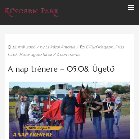
12. máj. 2026
/ by
Lukácsi Antónia
/
E-Turf Magazin
,
Friss
hírek
,
Hazai ügető hírek
/
0 comments
A nap trénere – 05.08. Ügető