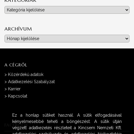
KATEGÓRIÁK
Kategóriák
ARCHÍVUM
Archívum
A CÉGRŐL
>
Közérdekű adatok
>
Adatkezelési Szabályzat
>
Karrier
>
Kapcsolat
Ez a honlap sütiket használ. A sütik elfogadásával
kényelmesebbé teheti a böngészést. A sütik útján
FACEBOOK
végzett adatkezelés részleteit a Kincsem Nemzeti Kft.