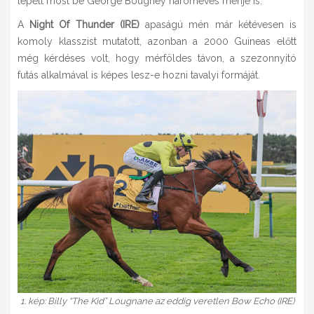
lépett most be George Boughey hároméves ménje is.
A
Night Of Thunder (IRE)
apaságú mén már kétévesen is
komoly klasszist mutatott, azonban a 2000 Guineas előtt
még kérdéses volt, hogy mérföldes távon, a szezonnyitó
futás alkalmával is képes lesz-e hozni tavalyi formáját.
1. kép: Billy “The Kid” Lougnane az eddig veretlen Bow Echo (IRE)