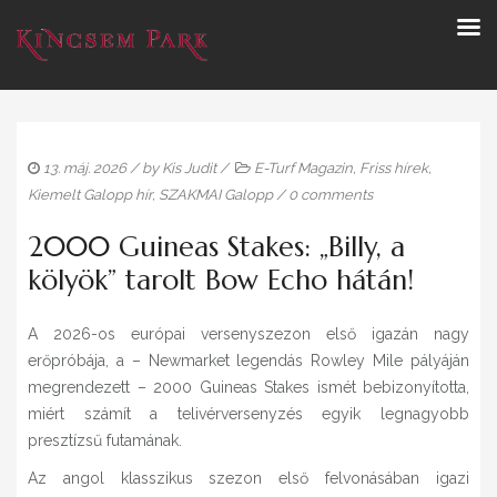
13. máj. 2026
/ by
Kis Judit
/
E-Turf Magazin
,
Friss hírek
,
Kiemelt Galopp hír
,
SZAKMAI Galopp
/
0 comments
2000 Guineas Stakes: „Billy, a
kölyök” tarolt Bow Echo hátán!
A 2026-os európai versenyszezon első igazán nagy
erőpróbája, a – Newmarket legendás Rowley Mile pályáján
megrendezett – 2000 Guineas Stakes ismét bebizonyította,
miért számít a telivérversenyzés egyik legnagyobb
presztízsű futamának.
Az angol klasszikus szezon első felvonásában igazi