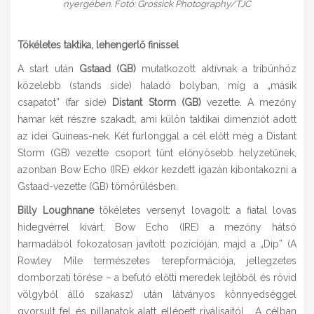
nyergében. Fotó: Grossick Photography/TJC
Tökéletes taktika, lehengerlő finissel
A start után
Gstaad (GB)
mutatkozott aktívnak a tribünhöz
közelebb (stands side) haladó bolyban, míg a „másik
csapatot” (far side)
Distant Storm (GB)
vezette. A mezőny
hamar két részre szakadt, ami külön taktikai dimenziót adott
az idei Guineas-nek. Két furlonggal a cél előtt még a Distant
Storm (GB) vezette csoport tűnt előnyösebb helyzetűnek,
azonban Bow Echo (IRE) ekkor kezdett igazán kibontakozni a
Gstaad-vezette (GB) tömörülésben.
Billy Loughnane
tökéletes versenyt lovagolt: a fiatal lovas
hidegvérrel kivárt, Bow Echo (IRE) a mezőny hátsó
harmadából fokozatosan javított pozícióján, majd a „Dip” (A
Rowley Mile természetes terepformációja, jellegzetes
domborzati törése – a befutó előtti meredek lejtőből és rövid
völgyből álló szakasz) után látványos könnyedséggel
gyorsult fel és pillanatok alatt ellépett riválisaitól. A célban