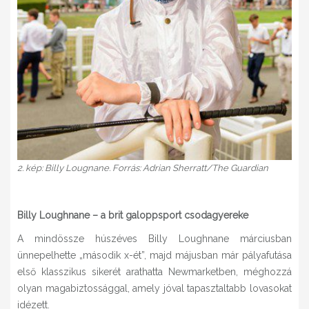
2. kép: Billy Lougnane. Forrás: Adrian Sherratt/The Guardian
Billy Loughnane – a brit galoppsport csodagyereke
A mindössze húszéves Billy Loughnane márciusban
ünnepelhette „második x-ét”, majd májusban már pályafutása
első klasszikus sikerét arathatta Newmarketben, méghozzá
olyan magabiztossággal, amely jóval tapasztaltabb lovasokat
idézett.