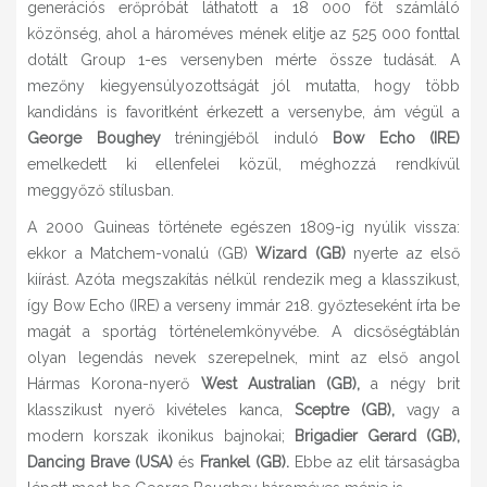
generációs erőpróbát láthatott a 18 000 főt számláló
közönség, ahol a hároméves mének elitje az 525 000 fonttal
dotált Group 1-es versenyben mérte össze tudását. A
mezőny kiegyensúlyozottságát jól mutatta, hogy több
kandidáns is favoritként érkezett a versenybe, ám végül a
George Boughey
tréningjéből induló
Bow Echo (IRE)
emelkedett ki ellenfelei közül, méghozzá rendkívül
meggyőző stílusban.
A 2000 Guineas története egészen 1809-ig nyúlik vissza:
ekkor a Matchem-vonalú (GB)
Wizard (GB)
nyerte az első
kiírást. Azóta megszakítás nélkül rendezik meg a klasszikust,
így Bow Echo (IRE) a verseny immár 218. győzteseként írta be
magát a sportág történelemkönyvébe. A dicsőségtáblán
olyan legendás nevek szerepelnek, mint az első angol
Hármas Korona-nyerő
West Australian (GB),
a négy brit
klasszikust nyerő kivételes kanca,
Sceptre (GB),
vagy a
modern korszak ikonikus bajnokai;
Brigadier Gerard (GB),
Dancing Brave (USA)
és
Frankel (GB).
Ebbe az elit társaságba