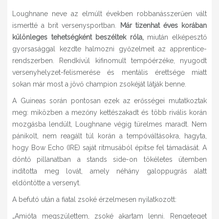
Loughnane neve az elmúlt években robbanásszerűen vált
ismertté a brit versenysportban.
Már tizenhat éves korában
különleges tehetségként beszéltek róla,
miután elképesztő
gyorsasággal kezdte halmozni győzelmeit az apprentice-
rendszerben. Rendkívül kifinomult tempóérzéke, nyugodt
versenyhelyzet-felismerése és mentális érettsége miatt
sokan már most a jövő champion zsokéját látják benne.
A Guineas során pontosan ezek az erősségei mutatkoztak
meg: miközben a mezőny kettészakadt és több rivális korán
mozgásba lendült, Loughnane végig türelmes maradt. Nem
pánikolt, nem reagált túl korán a tempóváltásokra, hagyta,
hogy Bow Echo (IRE) saját ritmusából építse fel támadását. A
döntő pillanatban a stands side-on tökéletes ütemben
indította meg lovát, amely néhány galoppugrás alatt
eldöntötte a versenyt.
A befutó után a fiatal zsoké érzelmesen nyilatkozott:
„Amióta megszülettem, zsoké akartam lenni. Rengeteget