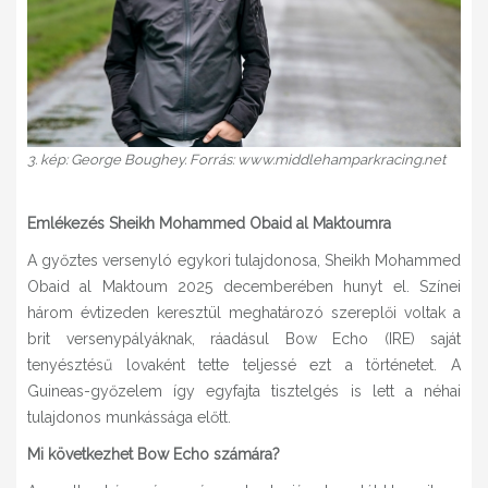
3. kép: George Boughey. Forrás: www.middlehamparkracing.net
Emlékezés Sheikh Mohammed Obaid al Maktoumra
A győztes versenyló egykori tulajdonosa, Sheikh Mohammed
Obaid al Maktoum 2025 decemberében hunyt el. Színei
három évtizeden keresztül meghatározó szereplői voltak a
brit versenypályáknak, ráadásul Bow Echo (IRE) saját
tenyésztésű lovaként tette teljessé ezt a történetet. A
Guineas-győzelem így egyfajta tisztelgés is lett a néhai
tulajdonos munkássága előtt.
Mi következhet Bow Echo számára?