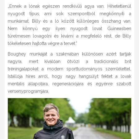
„Ennek a lónak egészen rendkívüli agya van. Hihetetlenül
nyugodt típus, ami sok szempontból megkönnyíti a
munkámat. Billy és a ló között különleges összhang van.
Nem könnyű egy ilyen nyugodt lovat Guineasben
türelmesen lovagolni és kivárni a megfelelő rést, de Billy
tökéletesen hajtotta végre a tervet.”
Boughey munkáját a szakmában különösen azért tartják
nagyra, mert kiválóan ötvözi a tradicionális brit
tréningalapokat a modern sporttudományos szemlélettel.
Istállója híres arról, hogy nagy hangsúlyt fektet a lovak
mentális állapotára, regenerációjára és egyénre szabott
versenyprogramjára.