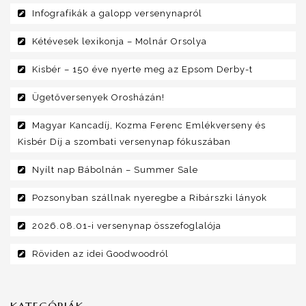
Infografikák a galopp versenynapról
Kétévesek lexikonja – Molnár Orsolya
Kisbér – 150 éve nyerte meg az Epsom Derby-t
Ügetőversenyek Orosházán!
Magyar Kancadíj, Kozma Ferenc Emlékverseny és
Kisbér Díj a szombati versenynap fókuszában
Nyílt nap Bábolnán – Summer Sale
Pozsonyban szállnak nyeregbe a Ribárszki lányok
2026.08.01-i versenynap összefoglalója
Röviden az idei Goodwoodról