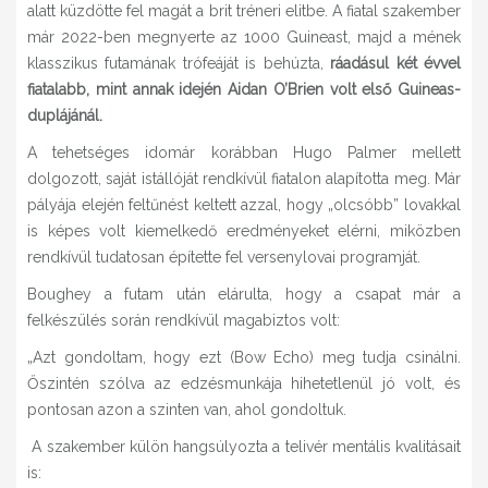
alatt küzdötte fel magát a brit tréneri elitbe. A fiatal szakember
már 2022-ben megnyerte az 1000 Guineast, majd a mének
klasszikus futamának trófeáját is behúzta,
ráadásul két évvel
fiatalabb, mint annak idején Aidan O’Brien volt első Guineas-
duplájánál.
A tehetséges idomár korábban Hugo Palmer mellett
dolgozott, saját istállóját rendkívül fiatalon alapította meg. Már
pályája elején feltűnést keltett azzal, hogy „olcsóbb” lovakkal
is képes volt kiemelkedő eredményeket elérni, miközben
rendkívül tudatosan építette fel versenylovai programját.
Boughey a futam után elárulta, hogy a csapat már a
felkészülés során rendkívül magabiztos volt:
„Azt gondoltam, hogy ezt (Bow Echo) meg tudja csinálni.
Őszintén szólva az edzésmunkája hihetetlenül jó volt, és
pontosan azon a szinten van, ahol gondoltuk.
A szakember külön hangsúlyozta a telivér mentális kvalitásait
is: