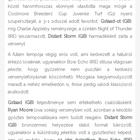
közel háromhosszas előnnyel utasította maga mögé a
Coolmore Breeders’ Cup Juvenile Turf (G1) nyerő
szupersztárját, a 3-1 odsszal adott favoritot,
Gstaad-ot (GB)
,
míg Charlie Appleby reménysége, a szintén Night of Thunder
(IRE) leszármazott,
Distant Storm (GB)
harmadikként zárta a
versenyt.
A futam tempója végig erős volt, ami kedvezett a hátulról
érkező lovaknak, ugyanakkor Bow Echo (IRE) stílusa világosan
jelezte, hogy győzelme nem pusztán a kedvező
versenylefolyásnak köszönhető. Mozgása kiegyensúlyozott
maradt a nehéz emelkedőn is, finise pedig valódi klasszisról
árulkodott.
Gstaad (GB)
teljesítménye sem értékelhető csalódásként:
Ryan Moore
lova sokáig versenyben volt, azonban a későbbi
győztes tempóváltására nem tudott reagálni.
Distant Storm
(GB)
bronzérmes helyezése stabil formát tükrözött,
ugyanakkor a különbség jelentős volt a győzteshez képest,