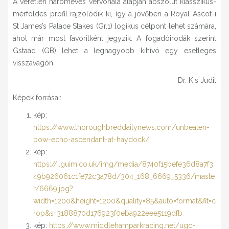
A veretlen hároméves vérvonala alapján abszolút klasszikus-
mérföldes profil rajzolódik ki, így a jövőben a Royal Ascot-i
St James’s Palace Stakes (Gr.1) logikus célpont lehet számára,
ahol már most favoritként jegyzik. A fogadóirodák szerint
Gstaad (GB) lehet a legnagyobb kihívó egy esetleges
visszavágón.
Dr. Kis Judit
Képek forrásai:
kép:
https://www.thoroughbreddailynews.com/unbeaten-
bow-echo-ascendant-at-haydock/
kép:
https://i.guim.co.uk/img/media/8740f15befe36d8a7f3
49b926061c1fe72c3a78d/304_168_6669_5336/maste
r/6669.jpg?
width=1200&height=1200&quality=85&auto=format&fit=c
rop&s=3188870d176923f0eba922eee5119dfb
kép:
https://www.middlehamparkracing.net/ugc-