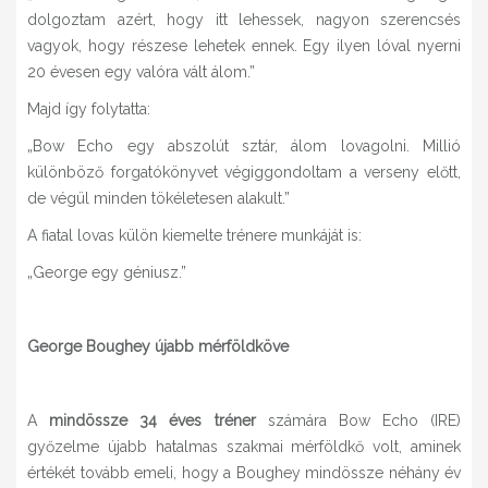
dolgoztam azért, hogy itt lehessek, nagyon szerencsés
vagyok, hogy részese lehetek ennek. Egy ilyen lóval nyerni
20 évesen egy valóra vált álom.”
Majd így folytatta:
„Bow Echo egy abszolút sztár, álom lovagolni. Millió
különböző forgatókönyvet végiggondoltam a verseny előtt,
de végül minden tökéletesen alakult.”
A fiatal lovas külön kiemelte trénere munkáját is:
„George egy géniusz.”
George Boughey újabb mérföldköve
A
mindössze 34 éves tréner
számára Bow Echo (IRE)
győzelme újabb hatalmas szakmai mérföldkő volt, aminek
értékét tovább emeli, hogy a Boughey mindössze néhány év