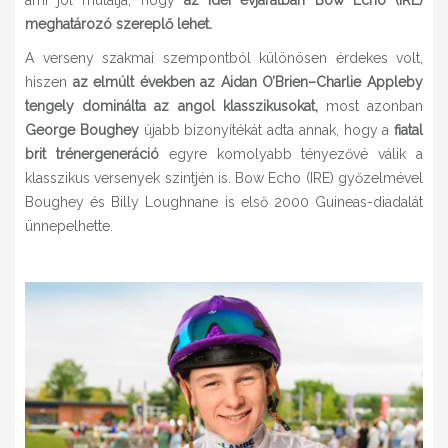
ami jól mutatja, hogy
az idei évjáratban Bow Echo (IRE)
meghatározó szereplő lehet.
A verseny szakmai szempontból különösen érdekes volt,
hiszen
az elmúlt években az Aidan O’Brien–Charlie Appleby
tengely dominálta az angol klasszikusokat,
most azonban
George Boughey
újabb bizonyítékát adta annak, hogy a
fiatal
brit trénergeneráció
egyre komolyabb tényezővé válik a
klasszikus versenyek szintjén is. Bow Echo (IRE) győzelmével
Boughey és Billy Loughnane is első 2000 Guineas-diadalát
ünnepelhette.