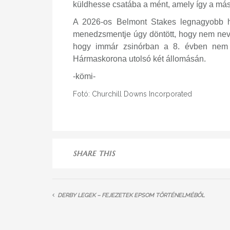
küldhesse csatába a mént, amely így a más
A 2026-os Belmont Stakes legnagyobb 
menedzsmentje úgy döntött, hogy nem nevezi
hogy immár zsinórban a 8. évben nem l
Hármaskorona utolsó két állomásán.
-kömi-
Fotó: Churchill Downs Incorporated
SHARE THIS
DERBY LEGEK – FEJEZETEK EPSOM TÖRTÉNELMÉBŐL