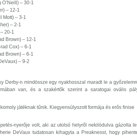
O’Neill) – 30-1
r) – 12-1
l Mott) – 3-1
cher) – 2-1
– 20-1
d Brown) – 12-1
rad Cox) – 6-1
ad Brown) – 6-1
 DeVaux) – 9-2
ucky Derby-n mindössze egy nyakhosszal maradt le a győzelemrő
formában van, és a szakértők szerint a saratogai ovális pál
n komoly játéknak tűnik. Kiegyensúlyozott formája és erős finise
tés-nyerője volt, aki az utolsó helyről nekilódulva gázolta le
herie DeVaux tudatosan kihagyta a Preaknesst, hogy pihent