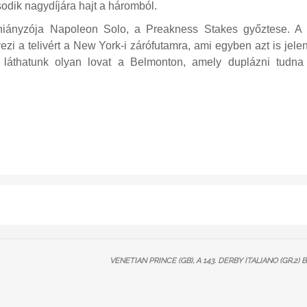
odik nagydíjára hajt a háromból.
hiányzója
Napoleon Solo
, a Preakness Stakes győztese. A 
 a telivért a New York-i zárófutamra, ami egyben azt is jelent
áthatunk olyan lovat a Belmonton, amely duplázni tudna
VENETIAN PRINCE (GB), A 143. DERBY ITALIANO (GR.2) 