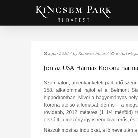
4. jún. 2026
/ by
Kőmives Péter
/
E-Turf Maga
Jön az USA Hármas Korona harma
Szombaton, amerikai keleti-parti idő szerin
158. alkalommal rajtol el a Belmont S
hippodromban. Mivel a hagyományos helyszí
Korona utolsó állomását idén is – a megsz
rövidebb,
2012 méteres (1 1/4 mérföld) t
elszállt, a mezőny így is rendkívül erős, é
Nézzük most az indulókat, a ló neve után a 