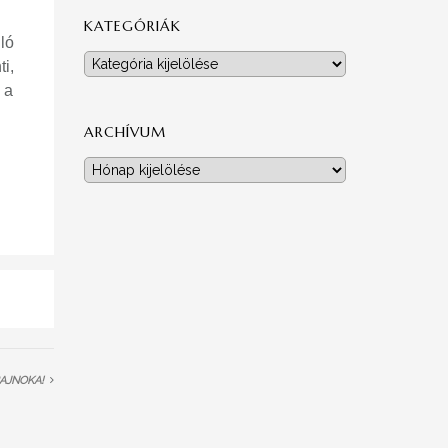
KATEGÓRIÁK
ló
Kategóriák
i,
 a
ARCHÍVUM
Archívum
BAJNOKA!