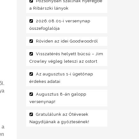
Pozsonyban szállnak nyeregbe
a Ribárszki lányok
2026.08.01-i versenynap
összefoglalója
Röviden az idei Goodwoodról
Visszatérés helyett búcsú – Jim
Crowley végleg leteszi az ostort
Az augusztus 1-i ügetőnap
érdekes adatai
l.
ya
Augusztus 8-án galopp
versenynap!
Gratulálunk az Ötévesek
Nagydíjának a győztesének!
 a
en