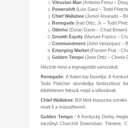
Vitruvian Man
(Antonio Fresu – Doug 
Powershift
(Luis Saez – Todd Pletche
Chief Wallabee
(Junior Alvarado – Bil
Renegade
(Irad Ortiz, Jr. – Todd Plet
Ottinho
(Dylan Davis – Chad Brown) 
Growth Equity
(Manuel Franco – Cha
Commandment
(John Velazquez – B
Emerging Market
(Flavien Prat – Ch
Golden Tempo
(Jose Ortiz – Cherie
Nézzük most a legnagyobb sanszokat:
Renegade:
A futam top favoritja. A Kent
Todd Pletcher idomítottja fantasztikus 
tökéletesen fekszik majd a stílusának.
Chief Wallabee:
Bill Mott klasszisa szinté
miatt ő a másodfavorit.
Golden Tempo :
A Kentucky Derby meglepe
mezőnyt Churchill Downsban. Trénere, C