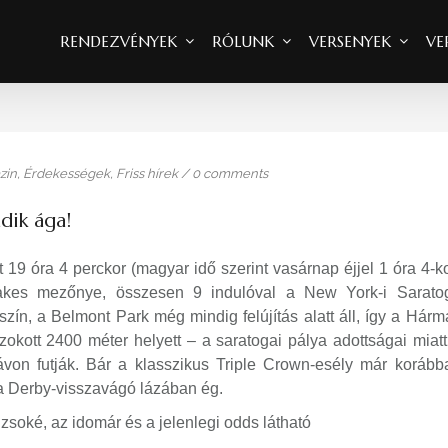
RENDEZVÉNYEK
RÓLUNK
VERSENYEK
VE
zin
,
Érdekességek
,
Friss hírek
/
0 comments
dik ága!
t 19 óra 4 perckor (magyar idő szerint vasárnap éjjel 1 óra 4-ko
takes mezőnye, összesen 9 indulóval
a New York-i Sarato
n, a Belmont Park még mindig felújítás alatt áll, így a Hárm
okott 2400 méter helyett – a saratogai pálya adottságai miatt
ávon
futják. Bár a klasszikus Triple Crown-esély már korább
s a Derby-visszavágó lázában ég.
zsoké, az idomár és a jelenlegi odds látható