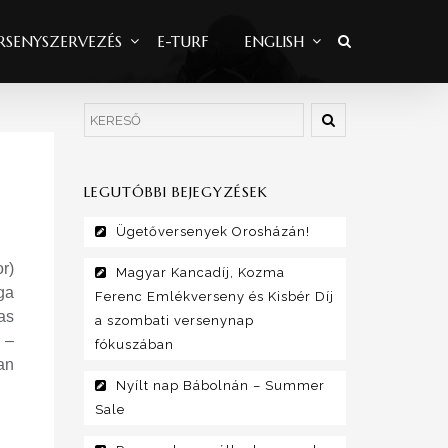
RSENYSZERVEZÉS
E-TURF
ENGLISH
LEGUTÓBBI BEJEGYZÉSEK
Ügetőversenyek Orosházán!
r)
Magyar Kancadíj, Kozma
ga
Ferenc Emlékverseny és Kisbér Díj
as
a szombati versenynap
 –
fókuszában
an
Nyílt nap Bábolnán – Summer
Sale