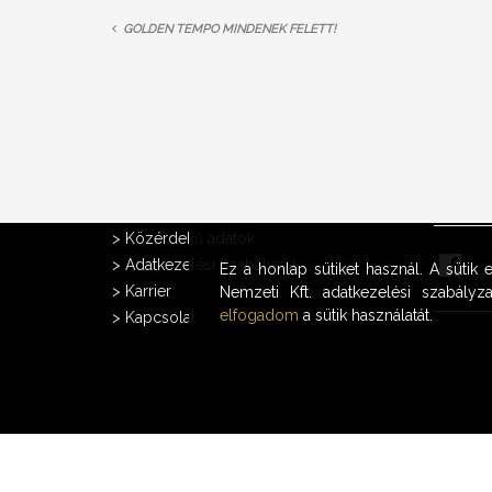
GOLDEN TEMPO MINDENEK FELETT!
A CÉGRŐL
FACEB
>
Közérdekű adatok
>
Adatkezelési Szabályzat
Ez a honlap sütiket használ. A sütik
>
Karrier
Nemzeti Kft. adatkezelési szabályza
elfogadom
a sütik használatát.
>
Kapcsolat