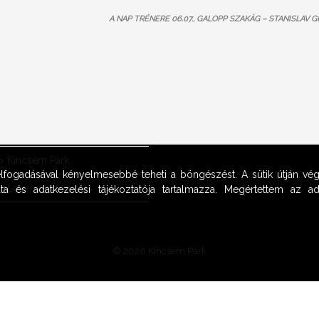
A NAP TRÉNERE 06.07., GALOPP SZAKÁG – STANISLAV 
OOK
>
Kincsem Park
 elfogadásával kényelmesebbé teheti a böngészést. A sütik útján vég
>
Lóversenyfogadás
ta és adatkezelési tájékoztatója tartalmazza. Megértettem az adat
© 2026 Kincsem Park