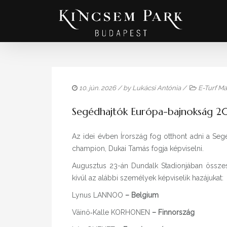
10. jún. 2026
/ by
Lukácsi Antónia
/
E-Turf M
Segédhajtók Európa-bajnokság 2
Az idei évben Írország fog otthont adni a S
champion, Dukai Tamás fogja képviselni.
Augusztus 23-án Dundalk Stadionjában összes
kívül az alábbi személyek képviselik hazájukat:
Lynus LANNOO
– Belgium
Väinö‑Kalle KORHONEN
– Finnország