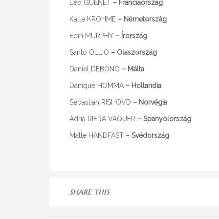
Léo GUENET
– Franciaország
Kalle KROHME
– Németország
Eoin MURPHY
– Írország
Santo OLLIO
– Olaszország
Daniel DEBONO
– Málta
Danique HOMMA
– Hollandia
Sebastian RISHOVD
– Norvégia
Adrià RIERA VAQUER
– Spanyolország
Malte HANDFAST
– Svédország
SHARE THIS