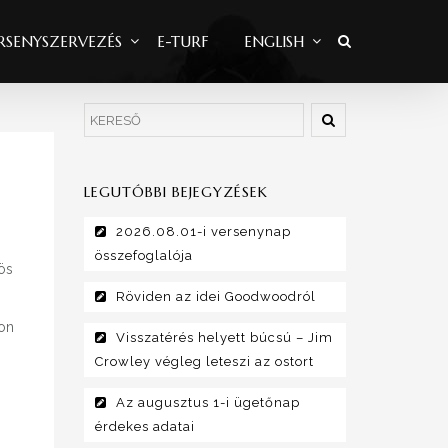
RSENYSZERVEZÉS
E-TURF
ENGLISH
LEGUTÓBBI BEJEGYZÉSEK
2026.08.01-i versenynap
összefoglalója
ös
Röviden az idei Goodwoodról
on
Visszatérés helyett búcsú – Jim
Crowley végleg leteszi az ostort
Az augusztus 1-i ügetőnap
érdekes adatai