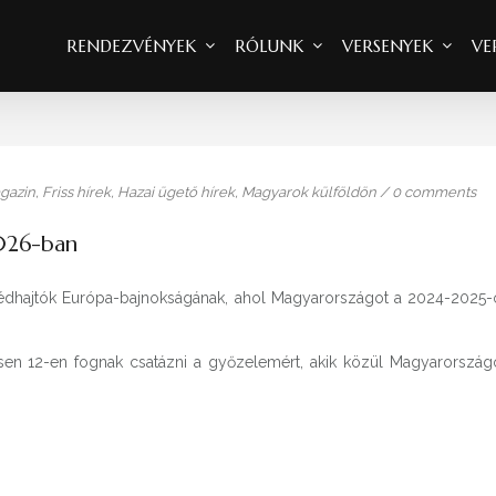
RENDEZVÉNYEK
RÓLUNK
VERSENYEK
VE
agazin
,
Friss hírek
,
Hazai ügető hírek
,
Magyarok külföldön
/
0 comments
026-ban
egédhajtók Európa-bajnokságának, ahol Magyarországot a 2024-2025-
en 12-en fognak csatázni a győzelemért, akik közül Magyarország