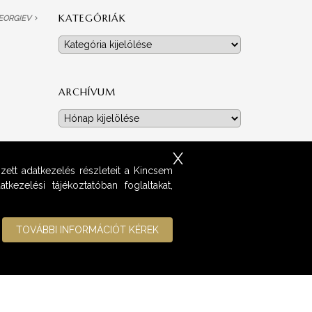
KATEGÓRIÁK
GEORGIEV
Kategóriák
ARCHÍVUM
Archívum
X
zett adatkezelés részleteit a Kincsem
kezelési tájékoztatóban foglaltakat,
TOVÁBBI INFORMÁCIÓT KÉREK