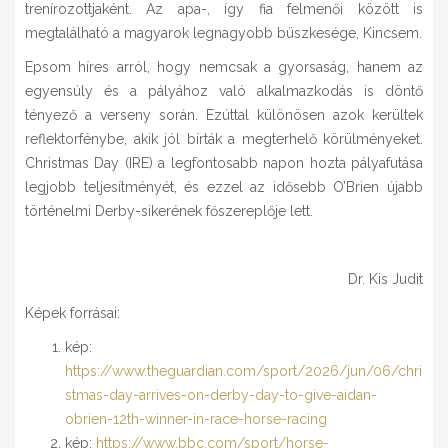
trenírozottjaként. Az apa-, így fia felmenői között is
megtalálható a magyarok legnagyobb büszkesége, Kincsem.
Epsom híres arról, hogy nemcsak a gyorsaság, hanem az
egyensúly és a pályához való alkalmazkodás is döntő
tényező a verseny során. Ezúttal különösen azok kerültek
reflektorfénybe, akik jól bírták a megterhelő körülményeket.
Christmas Day (IRE) a legfontosabb napon hozta pályafutása
legjobb teljesítményét, és ezzel az idősebb O’Brien újabb
történelmi Derby-sikerének főszereplője lett.
Dr. Kis Judit
Képek forrásai:
kép:
https://www.theguardian.com/sport/2026/jun/06/chri
stmas-day-arrives-on-derby-day-to-give-aidan-
obrien-12th-winner-in-race-horse-racing
kép:
https://www.bbc.com/sport/horse-