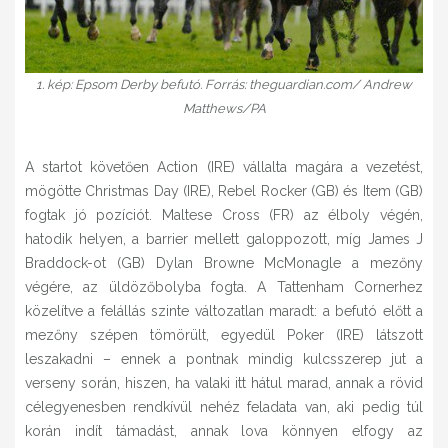
1. kép: Epsom Derby befutó. Forrás: theguardian.com/ Andrew
Matthews/PA
A startot követően Action (IRE) vállalta magára a vezetést,
mögötte Christmas Day (IRE), Rebel Rocker (GB) és Item (GB)
fogtak jó pozíciót. Maltese Cross (FR) az élboly végén,
hatodik helyen, a barrier mellett galoppozott, míg James J
Braddock-ot (GB) Dylan Browne McMonagle a mezőny
végére, az üldözőbolyba fogta. A Tattenham Cornerhez
közelítve a felállás szinte változatlan maradt: a befutó előtt a
mezőny szépen tömörült, egyedül Poker (IRE) látszott
leszakadni – ennek a pontnak mindig kulcsszerep jut a
verseny során, hiszen, ha valaki itt hátul marad, annak a rövid
célegyenesben rendkívül nehéz feladata van, aki pedig túl
korán indít támadást, annak lova könnyen elfogy az