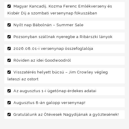
Magyar Kancadíj, Kozma Ferenc Emlékverseny és
Kisbér Díj a szombati versenynap fókuszában
Nyílt nap Bábolnán – Summer Sale
Pozsonyban szállnak nyeregbe a Ribárszki lányok
2026.08.01-i versenynap összefoglalója
Röviden az idei Goodwoodról
Visszatérés helyett búcsú – Jim Crowley végleg
leteszi az ostort
Az augusztus 1-i ügetőnap érdekes adatai
Augusztus 8-án galopp versenynap!
Gratulálunk az Ötévesek Nagydíjának a győztesének!