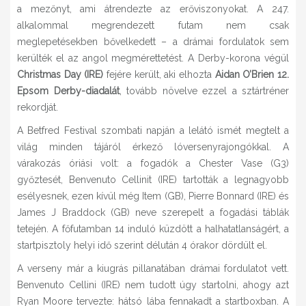
a mezőnyt, ami átrendezte az erőviszonyokat. A 247.
alkalommal megrendezett futam nem csak
meglepetésekben bővelkedett – a drámai fordulatok sem
kerülték el az angol megmérettetést. A Derby-korona végül
Christmas Day (IRE)
fejére került, aki elhozta
Aidan O’Brien 12.
Epsom Derby-diadalát
, tovább növelve ezzel a sztártréner
rekordját.
A Betfred Festival szombati napján a lelátó ismét megtelt a
világ minden tájáról érkező lóversenyrajongókkal. A
várakozás óriási volt: a fogadók a Chester Vase (G3)
győztesét, Benvenuto Cellinit (IRE) tartották a legnagyobb
esélyesnek, ezen kívül még Item (GB), Pierre Bonnard (IRE) és
James J Braddock (GB) neve szerepelt a fogadási táblák
tetején. A főfutamban 14 induló küzdött a halhatatlanságért, a
startpisztoly helyi idő szerint délután 4 órakor dördült el.
A verseny már a kiugrás pillanatában drámai fordulatot vett.
Benvenuto Cellini (IRE) nem tudott úgy startolni, ahogy azt
Ryan Moore tervezte: hátsó lába fennakadt a startboxban. A