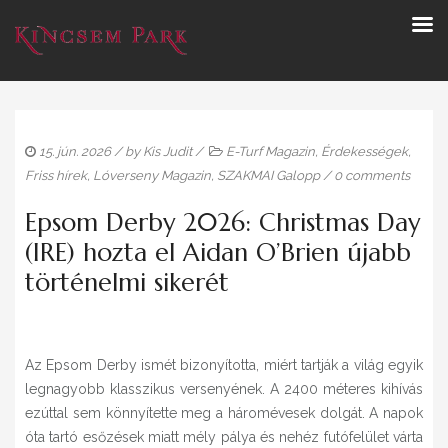
15. jún. 2026
/ by
Kis Judit
/
E-Turf Magazin
,
Érdekességek
,
Friss hírek
,
Lóverseny Magazin
,
SZAKMAI Galopp
/
0 comments
Epsom Derby 2026: Christmas Day
(IRE) hozta el Aidan O’Brien újabb
történelmi sikerét
Az Epsom Derby ismét bizonyította, miért tartják a világ egyik
legnagyobb klasszikus versenyének. A 2400 méteres kihívás
ezúttal sem könnyítette meg a háromévesek dolgát. A napok
óta tartó esőzések miatt mély pálya és nehéz futófelület várta