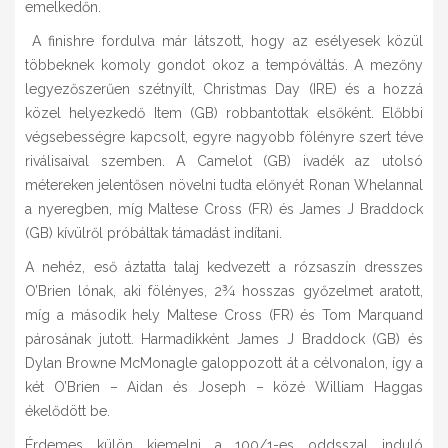
emelkedőn.
A finishre fordulva már látszott, hogy az esélyesek közül
többeknek komoly gondot okoz a tempóváltás. A mezőny
legyezőszerűen szétnyílt, Christmas Day (IRE) és a hozzá
közel helyezkedő Item (GB) robbantottak elsőként. Előbbi
végsebességre kapcsolt, egyre nagyobb fölényre szert téve
riválisaival szemben. A Camelot (GB) ivadék az utolsó
métereken jelentősen növelni tudta előnyét Ronan Whelannal
a nyeregben, míg Maltese Cross (FR) és James J Braddock
(GB) kívülről próbáltak támadást indítani.
A nehéz, eső áztatta talaj kedvezett a rózsaszín dresszes
O’Brien lónak, aki fölényes, 2¾ hosszas győzelmet aratott,
míg a második hely Maltese Cross (FR) és Tom Marquand
párosának jutott. Harmadikként James J Braddock (GB) és
Dylan Browne McMonagle galoppozott át a célvonalon, így a
két O’Brien – Aidan és Joseph – közé William Haggas
ékelődött be.
Érdemes külön kiemelni a 100/1-es oddsszal induló