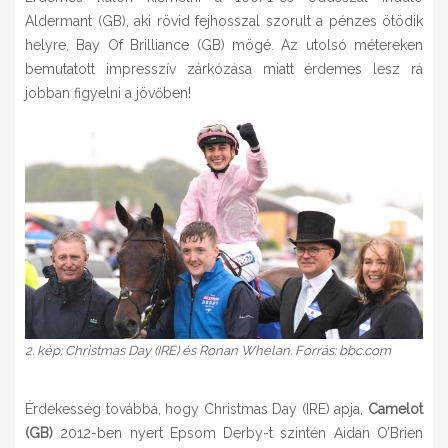
Aldermant (GB), aki rövid fejhosszal szorult a pénzes ötödik
helyre, Bay Of Brilliance (GB) mögé. Az utolsó métereken
bemutatott impresszív zárkózása miatt érdemes lesz rá
jobban figyelni a jövőben!
2. kép: Christmas Day (IRE) és Ronan Whelan. Forrás: bbc.com
Érdekesség továbbá, hogy Christmas Day (IRE) apja,
Camelot
(GB)
2012-ben nyert Epsom Derby-t szintén Aidan O’Brien