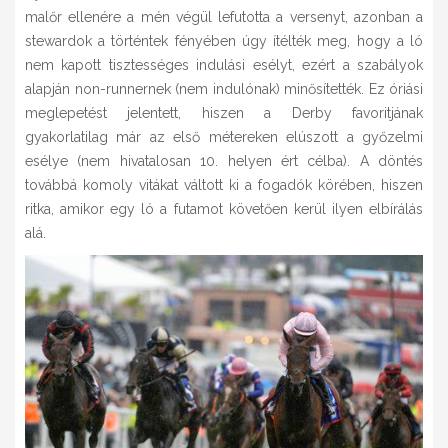
malőr ellenére a mén végül lefutotta a versenyt, azonban a
stewardok a történtek fényében úgy ítélték meg, hogy a ló
nem kapott tisztességes indulási esélyt, ezért a szabályok
alapján non-runnernek (nem indulónak) minősítették. Ez óriási
meglepetést jelentett, hiszen a Derby favoritjának
gyakorlatilag már az első métereken elúszott a győzelmi
esélye (nem hivatalosan 10. helyen ért célba). A döntés
továbbá komoly vitákat váltott ki a fogadók körében, hiszen
ritka, amikor egy ló a futamot követően kerül ilyen elbírálás
alá.