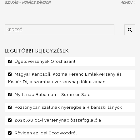
SZAKÁG – KOVÁCS SÁNDOR
ADATAI
LEGUTÓBBI BEJEGYZÉSEK
Ügetőversenyek Orosházán!
Magyar Kancadíj, Kozma Ferenc Emlékverseny és
Kisbér Díj a szombati versenynap fókuszában
Nyílt nap Bábolnán – Summer Sale
Pozsonyban szállnak nyeregbe a Ribárszki lányok
2026.08.01-i versenynap összefoglalója
Röviden az idei Goodwoodról