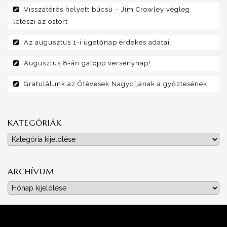
Visszatérés helyett búcsú – Jim Crowley végleg
leteszi az ostort
Az augusztus 1-i ügetőnap érdekes adatai
Augusztus 8-án galopp versenynap!
Gratulálunk az Ötévesek Nagydíjának a győztesének!
KATEGÓRIÁK
Kategóriák
ARCHÍVUM
Archívum