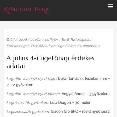
6. júl. 2026
/ by
Kőmives Péter
/
E-Turf Magazin
,
Érdekességek
,
Friss hírek
,
Hazai ügető hírek
/
0 comments
A július 4-i ügetőnap érdekes
adatai
Legtöbb versenyt nyert hajtó:
Dukai Tamás
és
Fazekas Imre –
2 – 2 győzelem
Legtöbb versenyt nyert idomár:
Angyal Andor
–
3 győzelem
Legbiztosabb győzelem:
Lola Dragon – 30 méter
Legszorosabb győzelem:
Giacon Gio BFC
– rövid nyakhossz