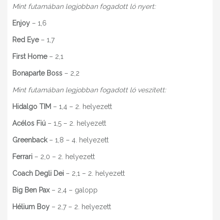
Mint futamában legjobban fogadott ló nyert:
Enjoy
– 1,6
Red Eye
– 1,7
First Home
– 2,1
Bonaparte Boss
– 2,2
Mint futamában legjobban fogadott ló veszített:
Hidalgo TIM
– 1,4 – 2. helyezett
Acélos Fiú
– 1,5 – 2. helyezett
Greenback
– 1,8 – 4. helyezett
Ferrari
– 2,0 – 2. helyezett
Coach Degli Dei
– 2,1 – 2. helyezett
Big Ben Pax
– 2,4 – galopp
Hélium Boy
– 2,7 – 2. helyezett