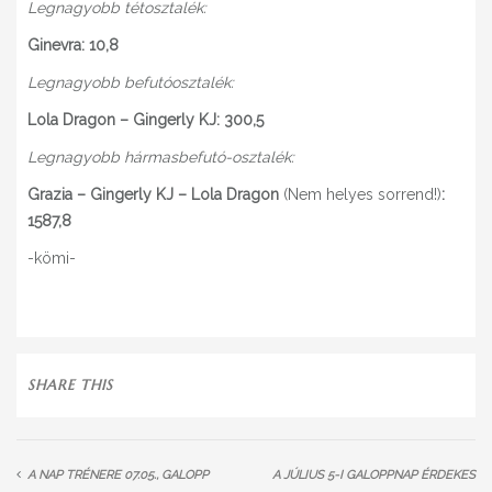
Legnagyobb tétosztalék:
Ginevra: 10,8
Legnagyobb befutóosztalék:
Lola Dragon – Gingerly KJ: 300,5
Legnagyobb hármasbefutó-osztalék:
Grazia – Gingerly KJ – Lola Dragon
(Nem helyes sorrend!)
:
1587,8
-kömi-
SHARE THIS
A NAP TRÉNERE 07.05., GALOPP
A JÚLIUS 5-I GALOPPNAP ÉRDEKES