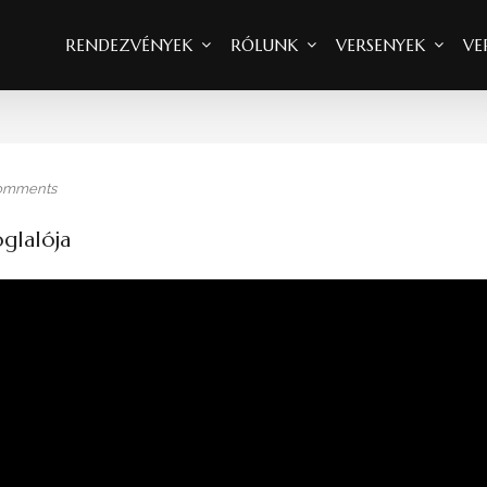
RENDEZVÉNYEK
RÓLUNK
VERSENYEK
VE
omments
glalója