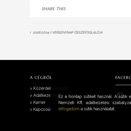
SHARE THIS
2026.07.04-I VERSENYNAP ÖSSZEFOGLALÓJA
A CÉGRŐL
FACEB
>
Közérdekű adatok
>
Adatkezelési Szabályzat
Ez a honlap sütiket használ. A sütik
>
Karrier
Nemzeti Kft. adatkezelési szabályza
elfogadom
a sütik használatát.
>
Kapcsolat