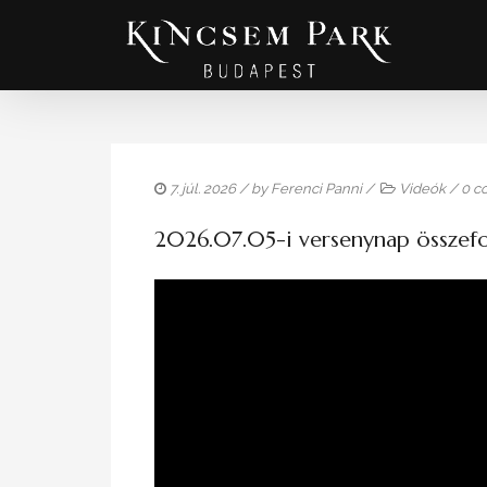
7. júl. 2026
/ by
Ferenci Panni
/
Videók
/
0 c
2026.07.05-i versenynap összefo