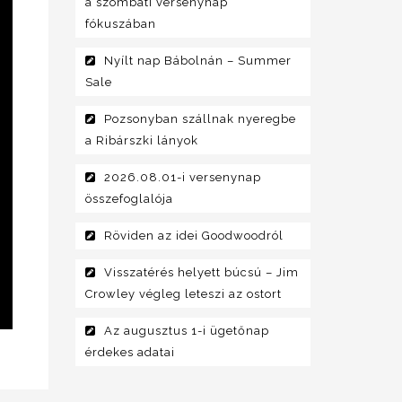
a szombati versenynap
fókuszában
Nyílt nap Bábolnán – Summer
Sale
Pozsonyban szállnak nyeregbe
a Ribárszki lányok
2026.08.01-i versenynap
összefoglalója
Röviden az idei Goodwoodról
Visszatérés helyett búcsú – Jim
Crowley végleg leteszi az ostort
Az augusztus 1-i ügetőnap
érdekes adatai