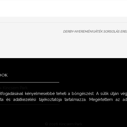
DERBY-NYEREMÉNYJÁTÉK SORSOLÁS ER
OOK
>
Kincsem Park
 elfogadásával kényelmesebbé teheti a böngészést. A sütik útján vég
>
Lóversenyfogadás
ta és adatkezelési tájékoztatója tartalmazza. Megértettem az adat
© 2026 Kincsem Park