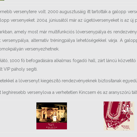
bb versenytere volt. 2000 augusztusáig itt tartották a galopp verse
galopp versenyeket. 2004. júniusától már az ügetőversenyeket is az új p
 Parkban, amely most már multifunkciós lóversenypálya és rendezvén
tt versenypálya, alternatív tréningpálya lehetőségekkel várja. A g
omokpályán versenyezhetnek.
látó, 1000 fő befogadására alkalmas fogadó hall, zárt láncú közvetítő r
 VIP páholy segíti.
letekkel a lóversenyt kiegészítő rendezvényeknek biztosítanak egyedül
 leghíresebb versenylova a verhetetlen Kincsem és az aranyszőrű tált