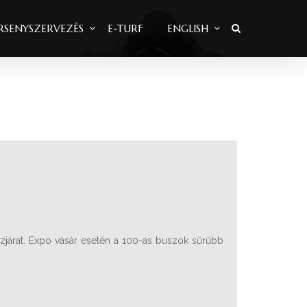
RSENYSZERVEZÉS
E-TURF
ENGLISH
szjárat. Expo vásár esetén a 100-as buszok sűrűbb