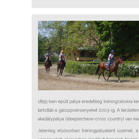
1895-ben épült pálya eredetileg tréningcélokra ké
tartották a galoppversenyeket 2003-ig. A terület
akadálypálya (steeplechase-cross country) van kiala
Jelenleg elsősorban tréningpályaként üzemel, a 