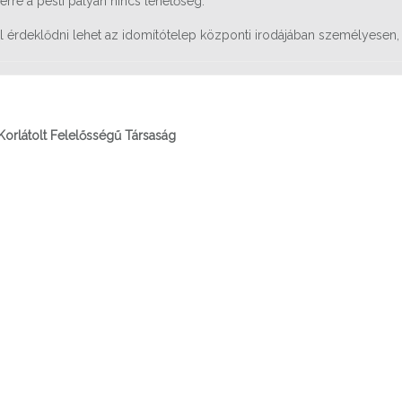
rre a pesti pályán nincs lehetőség.
l érdeklődni lehet az idomítótelep központi irodájában személyesen
Korlátolt Felelősségű Társaság