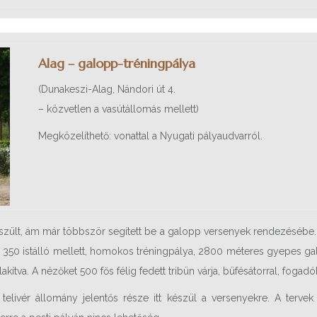
Alag – galopp-tréningpálya
(Dunakeszi-Alag, Nándori út 4.
– közvetlen a vasútállomás mellett)
Megközelíthető: vonattal a Nyugati pályaudvarról.
szült, ám már többször segített be a galopp versenyek rendezésébe. 
en 350 istálló mellett, homokos tréningpálya, 2800 méteres gyepes g
kítva. A nézőket 500 fős félig fedett tribün várja, büfésátorral, fogadó
telivér állomány jelentős része itt készül a versenyekre. A tervek