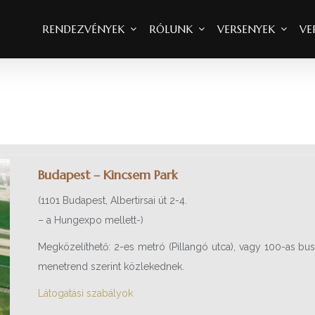
RENDEZVÉNYEK
RÓLUNK
VERSENYEK
VE
Budapest – Kincsem Park
(1101 Budapest, Albertirsai út 2-4.
– a Hungexpo mellett-)
Megközelíthető: 2-es metró (Pillangó utca), vagy 100-as bu
menetrend szerint közlekednek.
Látogatási szabályok