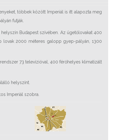
nyeket, többek között Imperiál is itt alapozta meg
ályán futják.
y helyszín Budapest szívében. Az ügetőlovakat 400
alopp lovak 2000 méteres galopp gyep-pályán, 1300
endszer 73 televízióval, 400 férőhelyes klimatizált
álló helyszínt.
os Imperiál szobra.