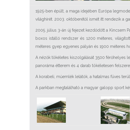
1925-ben épült, a maga idejében Európa legmoderne
világhírét. 2003. októberétől ismét itt rendezik a 
2005. július 3-án új fejezet kezdődött a Kincsem
boxos istálló rendszer és 1200 méteres, világíto
méteres gyep egyenes pályán és 1900 méteres h
A nézők tökéletes kiszolgálását 3500 férőhelyes le
panoráma étterem és 4 darab tökéletesen felszerelt
A korabeli, műemlék lelátók, a hatalmas füves terü
A parkban megtalálható a magyar galopp sport két