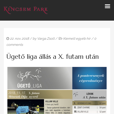
22. nov. 2018
/ by
Varga Zsolt
/
Kiemelt egyéb hír
/
0
comments
Ügető liga állás a X. futam után