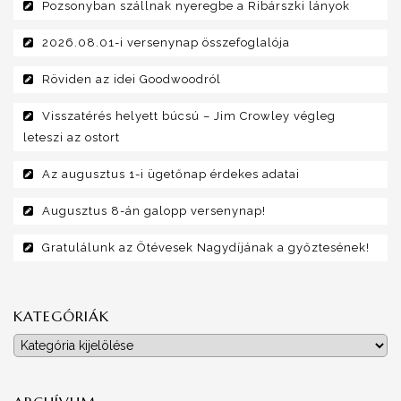
Pozsonyban szállnak nyeregbe a Ribárszki lányok
2026.08.01-i versenynap összefoglalója
Röviden az idei Goodwoodról
Visszatérés helyett búcsú – Jim Crowley végleg
leteszi az ostort
Az augusztus 1-i ügetőnap érdekes adatai
Augusztus 8-án galopp versenynap!
Gratulálunk az Ötévesek Nagydíjának a győztesének!
KATEGÓRIÁK
Kategóriák