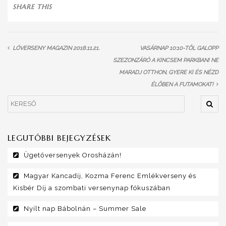
SHARE THIS
LÓVERSENY MAGAZIN 2018.11.21.
VASÁRNAP 10:10-TŐL GALOPP
SZEZONZÁRÓ A KINCSEM PARKBAN! NE
MARADJ OTTHON, GYERE KI ÉS NÉZD
ÉLŐBEN A FUTAMOKAT!
LEGUTÓBBI BEJEGYZÉSEK
Ügetőversenyek Orosházán!
Magyar Kancadíj, Kozma Ferenc Emlékverseny és
Kisbér Díj a szombati versenynap fókuszában
Nyílt nap Bábolnán – Summer Sale