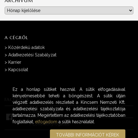
ARCHÍVUM
Archívum
A CÉGRŐL
>
Közérdekű adatok
>
Adatkezelési Szabályzat
>
Karrier
>
Kapcsolat
Ez a honlap sütiket használ. A sütik elfogadásával
kényelmesebbé teheti a böngészést. A sütik útján
FACEBOOK
végzett adatkezelés részleteit a Kincsem Nemzeti Kft.
adatkezelési szabályzata és adatkezelési tájékoztatója
>
Kincsem Park
tartalmazza. Megértettem az adatkezelési tájékoztatóban
foglaltakat,
elfogadom
a sütik használatát.
>
Lóversenyfogadás
TOVÁBBI INFORMÁCIÓT KÉREK