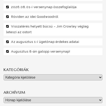
2026.08.01-i versenynap összefoglalója
Röviden az idei Goodwoodról
Visszatérés helyett búcsú – Jim Crowley végleg
leteszi az ostort
Az augusztus 1-i ügetőnap érdekes adatai
Augusztus 8-án galopp versenynap!
KATEGÓRIÁK
Kategóriák
ARCHÍVUM
Archívum