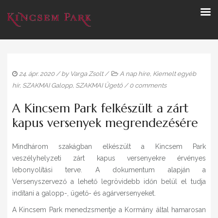
24. ápr. 2020
/ by
Varga Zsolt
/
A nap híre
,
Kiemelt egyéb
hír
,
SZAKMAI Galopp
,
SZAKMAI Ügető
/
0 comments
A Kincsem Park felkészült a zárt
kapus versenyek megrendezésére
Mindhárom szakágban elkészült a Kincsem Park
veszélyhelyzeti zárt kapus versenyekre érvényes
lebonyolítási terve. A dokumentum alapján a
Versenyszervező a lehető legrövidebb időn belül el tudja
indítani a galopp-, ügető- és agárversenyeket.
A Kincsem Park menedzsmentje a Kormány által hamarosan