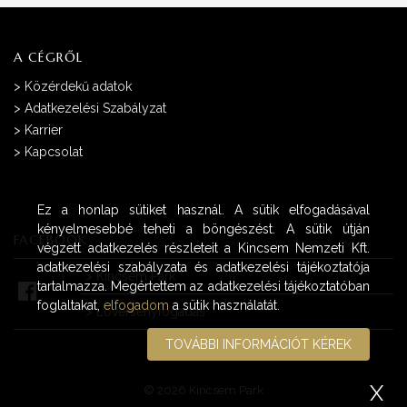
A CÉGRŐL
>
Közérdekű adatok
>
Adatkezelési Szabályzat
>
Karrier
>
Kapcsolat
Ez a honlap sütiket használ. A sütik elfogadásával
kényelmesebbé teheti a böngészést. A sütik útján
FACEBOOK
végzett adatkezelés részleteit a Kincsem Nemzeti Kft.
adatkezelési szabályzata és adatkezelési tájékoztatója
>
Kincsem Park
tartalmazza. Megértettem az adatkezelési tájékoztatóban
foglaltakat,
elfogadom
a sütik használatát.
>
Lóversenyfogadás
TOVÁBBI INFORMÁCIÓT KÉREK
X
© 2026 Kincsem Park