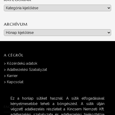
Kategóriák
ARCHÍVUM
Archívum
A CÉGRŐL
>
Közérdekű adatok
>
Adatkezelési Szabályzat
>
Karrier
>
Kapcsolat
Ez a honlap sütiket használ. A sütik elfogadásával
kényelmesebbé teheti a böngészést. A sütik útján
FACEBOOK
végzett adatkezelés részleteit a Kincsem Nemzeti Kft.
adatkezelési szabályzata és adatkezelési tájékoztatója