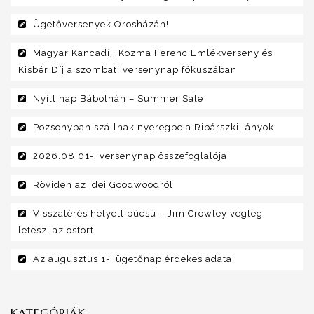
Ügetőversenyek Orosházán!
Magyar Kancadíj, Kozma Ferenc Emlékverseny és
Kisbér Díj a szombati versenynap fókuszában
Nyílt nap Bábolnán – Summer Sale
Pozsonyban szállnak nyeregbe a Ribárszki lányok
2026.08.01-i versenynap összefoglalója
Röviden az idei Goodwoodról
Visszatérés helyett búcsú – Jim Crowley végleg
leteszi az ostort
Az augusztus 1-i ügetőnap érdekes adatai
KATEGÓRIÁK