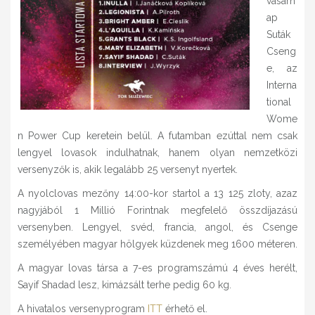
vasárn
ap
Suták
Cseng
e, az
Interna
tional
Wome
n Power Cup keretein belül. A futamban ezúttal nem csak
lengyel lovasok indulhatnak, hanem olyan nemzetközi
versenyzők is, akik legalább 25 versenyt nyertek.
A nyolclovas mezőny 14:00-kor startol a 13 125 zloty, azaz
nagyjából 1 Millió Forintnak megfelelő összdíjazású
versenyben. Lengyel, svéd, francia, angol, és Csenge
személyében magyar hölgyek küzdenek meg 1600 méteren.
A magyar lovas társa a 7-es programszámú 4 éves herélt,
Sayif Shadad lesz, kimázsált terhe pedig 60 kg.
A hivatalos versenyprogram
ITT
érhető el.