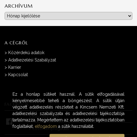
ARCHÍVUM
Archívum
A CÉGRŐL
>
Közérdekű adatok
>
Adatkezelési Szabályzat
>
Karrier
>
Kapcsolat
Ez a honlap sütiket használ. A sütik elfogadásával
kényelmesebbé teheti a böngészést. A sütik útján
FACEBOOK
végzett adatkezelés részleteit a Kincsem Nemzeti Kft.
adatkezelési szabályzata és adatkezelési tájékoztatója
>
Kincsem Park
tartalmazza. Megértettem az adatkezelési tájékoztatóban
foglaltakat,
elfogadom
a sütik használatát.
>
Lóversenyfogadás