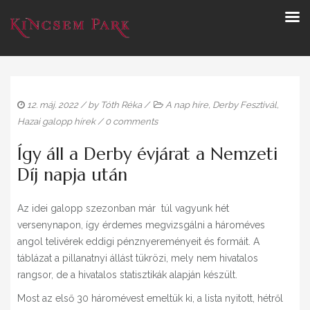
12. máj. 2022
/ by
Tóth Réka
/
A nap híre
,
Derby Fesztivál
,
Hazai galopp hírek
/
0 comments
Így áll a Derby évjárat a Nemzeti
Díj napja után
Az idei galopp szezonban már túl vagyunk hét
versenynapon, így érdemes megvizsgálni a hároméves
angol telivérek eddigi pénznyereményeit és formáit. A
táblázat a pillanatnyi állást tükrözi, mely nem hivatalos
rangsor, de a hivatalos statisztikák alapján készült.
Most az első 30 háromévest emeltük ki, a lista nyitott, hétről