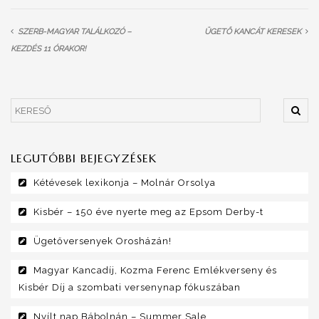
SZERB-MAGYAR TALÁLKOZÓ –
ÜGETŐ KANCÁT KERESEK
KEZDÉS 11 ÓRAKOR!
LEGUTÓBBI BEJEGYZÉSEK
Kétévesek lexikonja – Molnár Orsolya
Kisbér – 150 éve nyerte meg az Epsom Derby-t
Ügetőversenyek Orosházán!
Magyar Kancadíj, Kozma Ferenc Emlékverseny és
Kisbér Díj a szombati versenynap fókuszában
Nyílt nap Bábolnán – Summer Sale