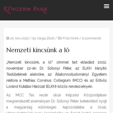
10. nov. 2022
/ by
Varga Zsolt
/
Friss hírek
/
0 comments
Nemzeti kincsünk a ló
„Nemzeti kincsünk, a ló” címmel tart előadást 2022.
november 22-én Dr. Sótonyi Péter, az ELKH Irányító
Testületének alelnöke, az Állatorvostudományi Egyetem
rektora a Mathias Corvinus Collegium (MCC) és az Eötvös
Loránd Kutatási Hálózat (ELKH) közös rendezvényén.
Az MCC Tas vezér utcai Képzési Központjában
megrendezett eseményen Dr. Sótonyi Péter betekintést nyújt
a magyarság különleges kapcsolatába a lóval,