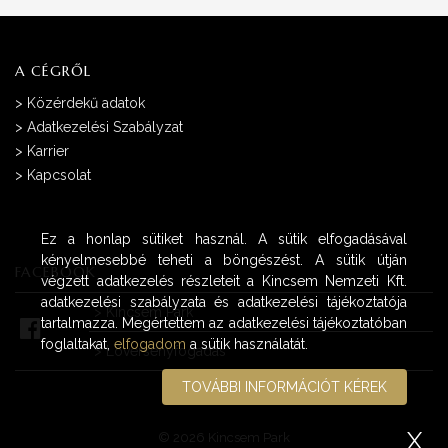
A CÉGRŐL
>
Közérdekű adatok
>
Adatkezelési Szabályzat
>
Karrier
>
Kapcsolat
Ez a honlap sütiket használ. A sütik elfogadásával
kényelmesebbé teheti a böngészést. A sütik útján
FACEBOOK
végzett adatkezelés részleteit a Kincsem Nemzeti Kft.
adatkezelési szabályzata és adatkezelési tájékoztatója
>
Kincsem Park
tartalmazza. Megértettem az adatkezelési tájékoztatóban
foglaltakat,
elfogadom
a sütik használatát.
>
Lóversenyfogadás
TOVÁBBI INFORMÁCIÓT KÉREK
X
© 2026 Kincsem Park