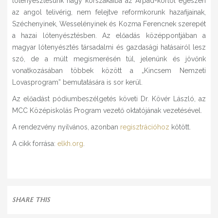
lótenyésztésünk nagy korszakaiba az Árpád-kortól egészen
az angol telivérig, nem felejtve reformkorunk hazafijainak,
Széchenyinek, Wesselényinek és Kozma Ferencnek szerepét
a hazai lótenyésztésben. Az előadás középpontjában a
magyar lótenyésztés társadalmi és gazdasági hatásairól lesz
szó, de a múlt megismerésén túl, jelenünk és jövőnk
vonatkozásában többek között a „Kincsem Nemzeti
Lovasprogram” bemutatására is sor kerül.
Az előadást pódiumbeszélgetés követi Dr. Kövér László, az
MCC Középiskolás Program vezető oktatójának vezetésével.
A rendezvény nyilvános, azonban
regisztrációhoz
kötött.
A cikk forrása:
elkh.org
.
SHARE THIS