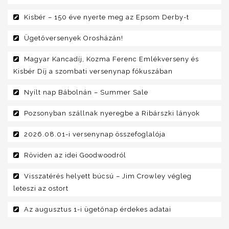
Kisbér – 150 éve nyerte meg az Epsom Derby-t
Ügetőversenyek Orosházán!
Magyar Kancadíj, Kozma Ferenc Emlékverseny és
Kisbér Díj a szombati versenynap fókuszában
Nyílt nap Bábolnán – Summer Sale
Pozsonyban szállnak nyeregbe a Ribárszki lányok
2026.08.01-i versenynap összefoglalója
Röviden az idei Goodwoodról
Visszatérés helyett búcsú – Jim Crowley végleg
leteszi az ostort
Az augusztus 1-i ügetőnap érdekes adatai