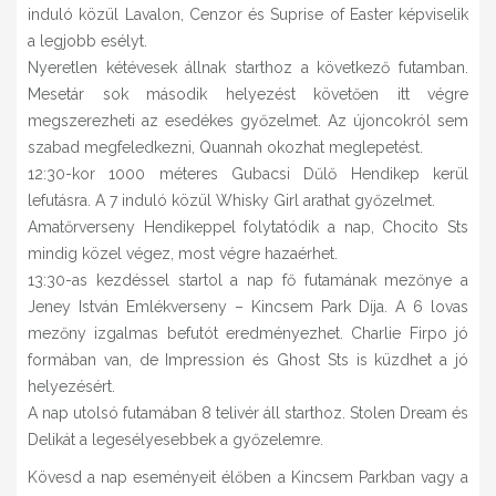
induló közül Lavalon, Cenzor és Suprise of Easter képviselik
a legjobb esélyt.
Nyeretlen kétévesek állnak starthoz a következő futamban.
Mesetár sok második helyezést követően itt végre
megszerezheti az esedékes győzelmet. Az újoncokról sem
szabad megfeledkezni, Quannah okozhat meglepetést.
12:30-kor 1000 méteres Gubacsi Dűlő Hendikep kerül
lefutásra. A 7 induló közül Whisky Girl arathat győzelmet.
Amatőrverseny Hendikeppel folytatódik a nap, Chocito Sts
mindig közel végez, most végre hazaérhet.
13:30-as kezdéssel startol a nap fő futamának mezőnye a
Jeney István Emlékverseny – Kincsem Park Díja. A 6 lovas
mezőny izgalmas befutót eredményezhet. Charlie Firpo jó
formában van, de Impression és Ghost Sts is küzdhet a jó
helyezésért.
A nap utolsó futamában 8 telivér áll starthoz. Stolen Dream és
Delikát a legesélyesebbek a győzelemre.
Kövesd a nap eseményeit élőben a Kincsem Parkban vagy a