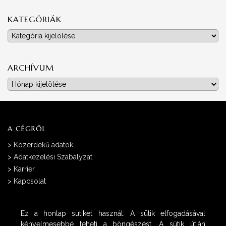
KATEGÓRIÁK
Kategóriák
ARCHÍVUM
Archívum
A CÉGRŐL
>
Közérdekű adatok
>
Adatkezelési Szabályzat
>
Karrier
>
Kapcsolat
Ez a honlap sütiket használ. A sütik elfogadásával
kényelmesebbé teheti a böngészést. A sütik útján