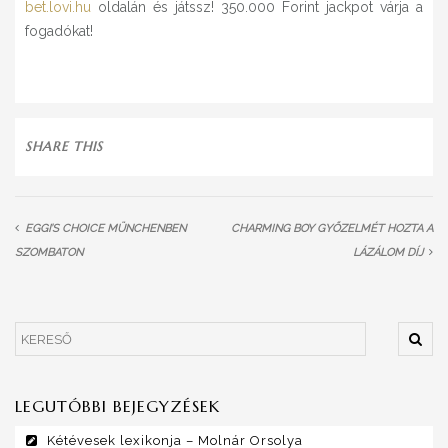
bet.lovi.hu
oldalán és játssz! 350.000 Forint jackpot várja a
fogadókat!
SHARE THIS
EGGI’S CHOICE MÜNCHENBEN
CHARMING BOY GYŐZELMÉT HOZTA A
SZOMBATON
LÁZÁLOM DÍJ
LEGUTÓBBI BEJEGYZÉSEK
Kétévesek lexikonja – Molnár Orsolya