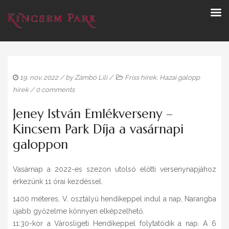
19. nov. 2022
/ by
Zámbó Lili
/
Friss hírek
,
Hazai galopp
hírek
/
0 comments
Jeney István Emlékverseny –
Kincsem Park Díja a vasárnapi
galoppon
Vasárnap a 2022-es szezon utolsó előtti versenynapjához
érkezünk 11 órai kezdéssel.
1400 méteres, V. osztályú hendikeppel indul a nap, Narangba
újabb győzelme könnyen elképzelhető.
11:30-kor a Városligeti Hendikeppel folytatódik a nap. A 6