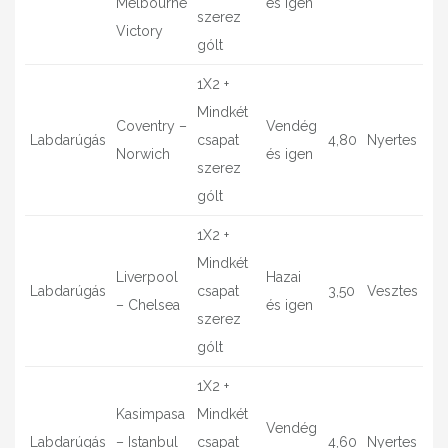
Melbourne
és igen
szerez
Victory
gólt
1X2 +
Mindkét
Coventry –
Vendég
Labdarúgás
csapat
4,80
Nyertes
Norwich
és igen
szerez
gólt
1X2 +
Mindkét
Liverpool
Hazai
Labdarúgás
csapat
3,50
Vesztes
– Chelsea
és igen
szerez
gólt
1X2 +
Kasimpasa
Mindkét
Vendég
Labdarúgás
– Istanbul
csapat
4,60
Nyertes