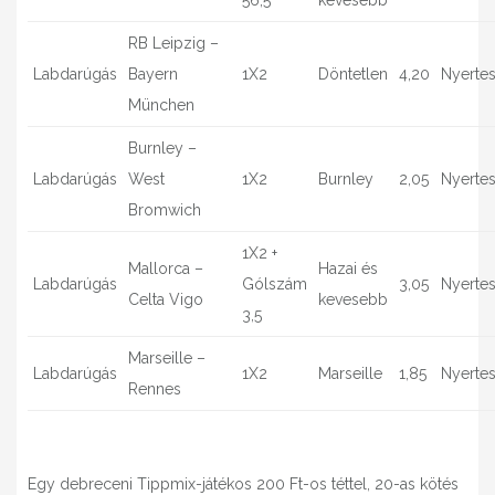
56,5
kevesebb
RB Leipzig –
Labdarúgás
Bayern
1X2
Döntetlen
4,20
Nyerte
München
Burnley –
Labdarúgás
West
1X2
Burnley
2,05
Nyerte
Bromwich
1X2 +
Mallorca –
Hazai és
Labdarúgás
Gólszám
3,05
Nyerte
Celta Vigo
kevesebb
3,5
Marseille –
Labdarúgás
1X2
Marseille
1,85
Nyerte
Rennes
Egy debreceni Tippmix-játékos 200 Ft-os téttel, 20-as kötés