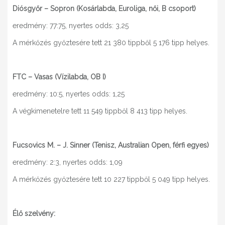
Diósgyőr – Sopron (Kosárlabda, Euroliga, női, B csoport)
eredmény: 77:75, nyertes odds: 3,25
A mérkőzés győztesére tett 21 380 tippből 5 176 tipp helyes.
FTC – Vasas (Vízilabda, OB I)
eredmény: 10:5, nyertes odds: 1,25
A végkimenetelre tett 11 549 tippből 8 413 tipp helyes.
Fucsovics M. – J. Sinner (Tenisz, Australian Open, férfi egyes)
eredmény: 2:3, nyertes odds: 1,09
A mérkőzés győztesére tett 10 227 tippből 5 049 tipp helyes.
Élő szelvény: