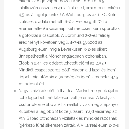
elképesztő gólzáport hozott a 16. forduló. A 9
találkozón összesen 41 találat esett, ami meccsenkénti
4,5-ös átlagot jelentett! A Wolfsburg és az 1. FC Köln
kiütéses diadala mellett (6-0 a Freiburg, ill. 7-1 a
Bremen ellen) a vasárnapi két meccsen sem spóroltak
a gólokkal a csapatok. A Dortmund 2-2-es félideji
eredményt követően végül 4-3-ra győzött az
Augsburg ellen, míg a Leverkusen 3-2-es sikert
ünnepelhetett a Mönchengladbach otthonában.
Előbbin 2,44-es oddsot lehetett elérni az „1X2 +
Mindkét csapat szerez gólt” piacon a „Hazai és igen”
tippel, míg utóbbin a „Vendég és igen” kimenetel 4,15-
ös oddsot ért.
Nagy kihívások előtt állt a Real Madrid, melynek újabb
két idegenbeli mérkőzésen volt jelenése. A királyiak
csütörtökön előbb a Villarreallal vívtak meg a Spanyol
Kupában a legjobb 8 közé jutásért, majd vasárnap az
Ath. Bilbao otthonában vizitáltak és mindkét rázósnak
ígérkező túrát sikeresen zárták. A Villarreal ellen 2-0-s