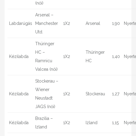
(női)
Arsenal –
Labdarúgás
Manchester
1X2
Arsenal
1,90
Nyert
Utd.
Thüringer
HC –
Thüringer
Kézilabda
1X2
1,40
Nyert
Ramnicu
HC
Valcea (női)
Stockerau –
Wiener
Kézilabda
1X2
Stockerau
1,27
Nyert
Neustadt
JAGS (női)
Brazília –
Kézilabda
1X2
Izland
1,15
Nyert
Izland