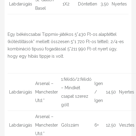
Labdarúgás
1X2
Döntetlen
3,50
Nyertes
Basel
Egy békéscsabai Tippmix-játékos 5*430 Ft-os alaptéttel
(kötéstiltások* mellett összesen 5*1 720 Ft-os téttel), 2/4-es
kombináció típusú fogadással 5*211 990 Ft-ot nyert úgy,
hogy egy hibás tippje is volt.
1.félidő/2.félidő
Arsenal –
Igen
– Mindkét
Labdarúgás
Manchester
/
14,50
Nyertes
csapat szerez
Utd.*
Igen
gólt
Arsenal –
Labdarúgás
Manchester
Gólszám
6+
12,50
Vesztes
Utd.*