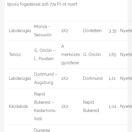
típusú fogadással 916 774 Ft-ot nyert.
Monza –
Labdarúgás
1X2
Döntetlen
3,35
Nyert
Sassuolo
A
G. Onclin –
Tenisz
mérkőzés
G. Onclin
1,65
Nyert
L. Poullain
győztese
Dortmund –
Labdarúgás
1X2
Dortmund
1,21
Nyert
Augsburg
Rapid
Bukarest –
Rapid
Kézilabda
1X2
1,04
Nyert
Kastamonu
Bukarest
(női)
Dunarea