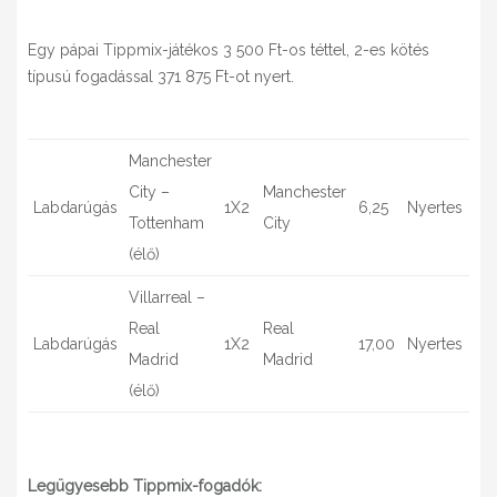
Egy pápai Tippmix-játékos 3 500 Ft-os téttel, 2-es kötés
típusú fogadással 371 875 Ft-ot nyert.
Manchester
City –
Manchester
Labdarúgás
1X2
6,25
Nyertes
Tottenham
City
(élő)
Villarreal –
Real
Real
Labdarúgás
1X2
17,00
Nyertes
Madrid
Madrid
(élő)
Legügyesebb Tippmix-fogadók: