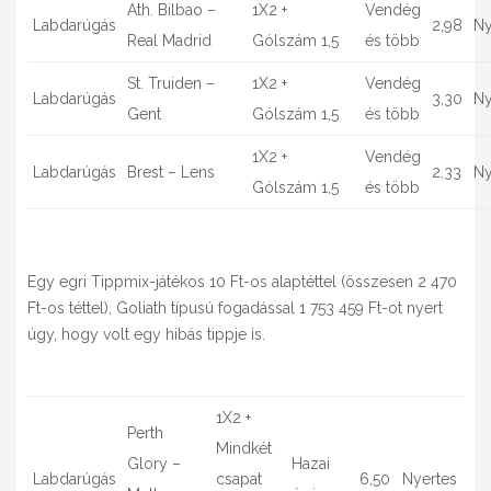
Ath. Bilbao –
1X2 +
Vendég
Labdarúgás
2,98
Ny
Real Madrid
Gólszám 1,5
és több
St. Truiden –
1X2 +
Vendég
Labdarúgás
3,30
Ny
Gent
Gólszám 1,5
és több
1X2 +
Vendég
Labdarúgás
Brest – Lens
2,33
Ny
Gólszám 1,5
és több
Egy egri Tippmix-játékos 10 Ft-os alaptéttel (összesen 2 470
Ft-os téttel), Goliath típusú fogadással 1 753 459 Ft-ot nyert
úgy, hogy volt egy hibás tippje is.
1X2 +
Perth
Mindkét
Glory –
Hazai
Labdarúgás
csapat
6,50
Nyertes