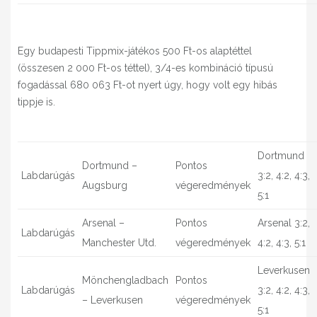
Egy budapesti Tippmix-játékos 500 Ft-os alaptéttel
(összesen 2 000 Ft-os téttel), 3/4-es kombináció típusú
fogadással 680 063 Ft-ot nyert úgy, hogy volt egy hibás
tippje is.
Dortmund
Dortmund –
Pontos
Labdarúgás
3:2, 4:2, 4:3,
Augsburg
végeredmények
5:1
Arsenal –
Pontos
Arsenal 3:2,
Labdarúgás
Manchester Utd.
végeredmények
4:2, 4:3, 5:1
Leverkusen
Mönchengladbach
Pontos
Labdarúgás
3:2, 4:2, 4:3,
– Leverkusen
végeredmények
5:1