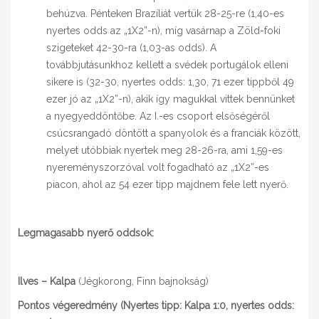
behúzva. Pénteken Brazíliát vertük 28-25-re (1,40-es
nyertes odds az „1X2”-n), míg vasárnap a Zöld-foki
szigeteket 42-30-ra (1,03-as odds). A
továbbjutásunkhoz kellett a svédek portugálok elleni
sikere is (32-30, nyertes odds: 1,30, 71 ezer tippből 49
ezer jó az „1X2”-n), akik így magukkal vittek bennünket
a nyegyeddöntőbe. Az I.-es csoport elsőségéről
csúcsrangadó döntött a spanyolok és a franciák között,
melyet utóbbiak nyertek meg 28-26-ra, ami 1,59-es
nyereményszorzóval volt fogadható az „1X2”-es
piacon, ahol az 54 ezer tipp majdnem fele lett nyerő.
Legmagasabb nyerő oddsok:
Ilves – Kalpa
(Jégkorong, Finn bajnokság)
Pontos végeredmény (Nyertes tipp: Kalpa 1:0, nyertes odds: