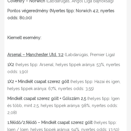
Coventry – Norwich
(Labdarúgás, Angol Liga bajnokság)
Pontos végeredmény (Nyertes tipp: Norwich 4:2, nyertes
odds: 80,00)
Kiemelt esemény:
Arsenal – Manchester Utd. 3:2
(Labdarúgás, Premier Liga)
1X2
(helyes tipp: Arsenal, helyes tippek aránya: 53%, nyertes
odds: 1,90)
1X2 + Mindkét csapat szerez gólt
(helyes tipp: Hazai és igen,
helyes tippek aránya: 67%, nyertes odds: 3,55)
Mindkét csapat szerez gólt + Gólszám 2,5
(helyes tipp: Igen
és több, mint 2,5, helyes tippek aránya: 98%, nyertes odds:
2,08)
1.félidő/2.félidő – Mindkét csapat szerez gólt
(helyes tipp:
Igen / Igen, helyes tippek aránya: 94%, nyertes odds: 13,50)