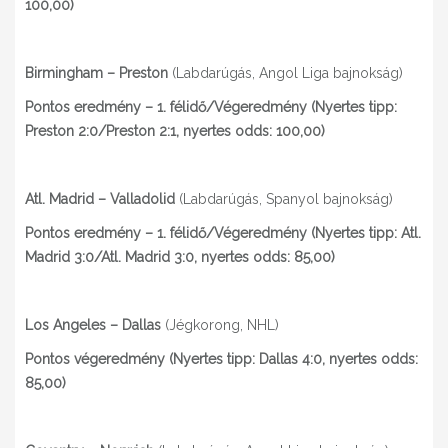
100,00)
Birmingham – Preston
(Labdarúgás, Angol Liga bajnokság)
Pontos eredmény – 1. félidő/Végeredmény (Nyertes tipp:
Preston 2:0/Preston 2:1, nyertes odds: 100,00)
Atl. Madrid – Valladolid
(Labdarúgás, Spanyol bajnokság)
Pontos eredmény – 1. félidő/Végeredmény (Nyertes tipp: Atl.
Madrid 3:0/Atl. Madrid 3:0, nyertes odds: 85,00)
Los Angeles – Dallas
(Jégkorong, NHL)
Pontos végeredmény (Nyertes tipp: Dallas 4:0, nyertes odds:
85,00)