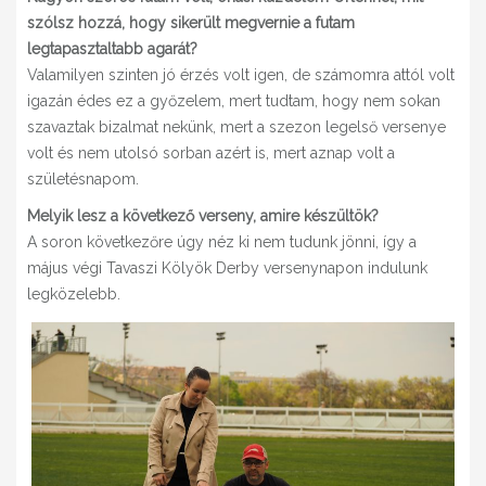
szólsz hozzá, hogy sikerült megvernie a futam
legtapasztaltabb agarát?
Valamilyen szinten jó érzés volt igen, de számomra attól volt
igazán édes ez a győzelem, mert tudtam, hogy nem sokan
szavaztak bizalmat nekünk, mert a szezon legelső versenye
volt és nem utolsó sorban azért is, mert aznap volt a
születésnapom.
Melyik lesz a következő verseny, amire készültök?
A soron következőre úgy néz ki nem tudunk jönni, így a
május végi Tavaszi Kölyök Derby versenynapon indulunk
legközelebb.