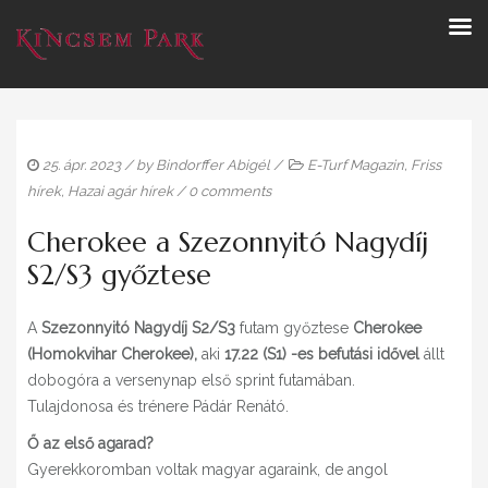
25. ápr. 2023
/ by
Bindorffer Abigél
/
E-Turf Magazin
,
Friss
hírek
,
Hazai agár hírek
/
0 comments
Cherokee a Szezonnyitó Nagydíj
S2/S3 győztese
A
Szezonnyitó Nagydíj S2/S3
futam győztese
Cherokee
(Homokvihar Cherokee),
aki
17.22 (S1) -es befutási idővel
állt
dobogóra a versenynap első sprint futamában.
Tulajdonosa és trénere Pádár Renátó.
Ő az első agarad?
Gyerekkoromban voltak magyar agaraink, de angol