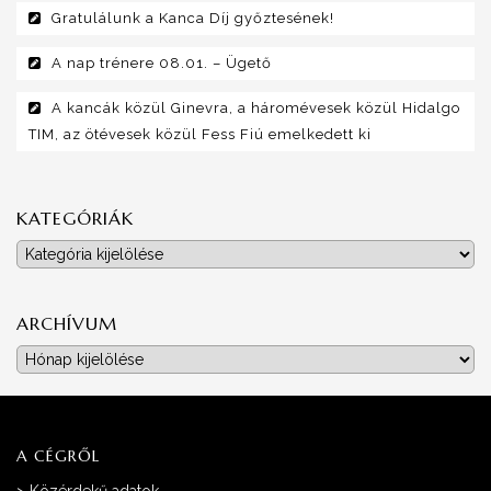
Gratulálunk a Kanca Díj győztesének!
A nap trénere 08.01. – Ügető
A kancák közül Ginevra, a háromévesek közül Hidalgo
TIM, az ötévesek közül Fess Fiú emelkedett ki
KATEGÓRIÁK
Kategóriák
ARCHÍVUM
Archívum
A CÉGRŐL
>
Közérdekű adatok