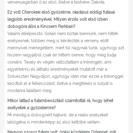
versenyagárban ő az első, illetve a testvére, Dakota.
Ez volt Cherokee első győzelme, ráadásul eddigi futásai
legjobb eredményével. Milyen érzés volt első ízben
dobogóra állni a Kincsem Parkban?
Valami elképesztő. Sokan nem bíztak bennünk, nem hitték
esélyesnek, többen meg is kérdezték a verseny előtt
mennyivel mérlegeltem, mert túl nagynak tűnik, úgyhogy azt
hiszem nagyjából csak én hittem benne, hogy meg tudja
csinálni. Tavaly év végén változtattam a tréningjén, ami
egyértelmű és látható eredményeket mutatott már a
Szilveszteri Nagydíjon, úgyhogy idén már ezzel a tréninggel
kezdtük el a felkészülést, illetve a megfelelő is súlyát is
mostanra találtam meg.
Mikor láttad a futambeosztást számítottál rá, hogy lehet
esélyetek a győzelemre?
Mi mindig a dobogóért hajtunk, de a reális esélyeket
latolgatva is mindenképp az első kettőbe vártam.
Nagyon szoros futam volt, óriási küzdelem Orlennel, mit