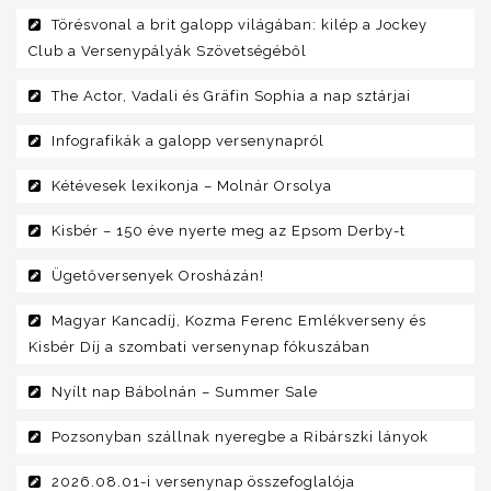
Törésvonal a brit galopp világában: kilép a Jockey
Club a Versenypályák Szövetségéből
The Actor, Vadali és Gräfin Sophia a nap sztárjai
Infografikák a galopp versenynapról
Kétévesek lexikonja – Molnár Orsolya
Kisbér – 150 éve nyerte meg az Epsom Derby-t
Ügetőversenyek Orosházán!
Magyar Kancadíj, Kozma Ferenc Emlékverseny és
Kisbér Díj a szombati versenynap fókuszában
Nyílt nap Bábolnán – Summer Sale
Pozsonyban szállnak nyeregbe a Ribárszki lányok
2026.08.01-i versenynap összefoglalója