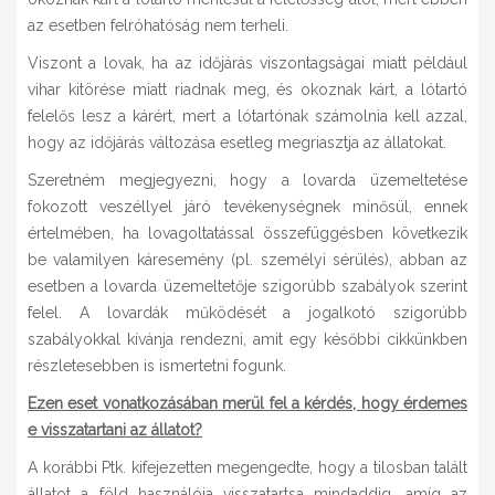
az esetben felróhatóság nem terheli.
Viszont a lovak, ha az időjárás viszontagságai miatt például
vihar kitörése miatt riadnak meg, és okoznak kárt, a lótartó
felelős lesz a kárért, mert a lótartónak számolnia kell azzal,
hogy az időjárás változása esetleg megriasztja az állatokat.
Szeretném megjegyezni, hogy a lovarda üzemeltetése
fokozott veszéllyel járó tevékenységnek minősül, ennek
értelmében, ha lovagoltatással összefüggésben következik
be valamilyen káresemény (pl. személyi sérülés), abban az
esetben a lovarda üzemeltetője szigorúbb szabályok szerint
felel. A lovardák működését a jogalkotó szigorúbb
szabályokkal kívánja rendezni, amit egy későbbi cikkünkben
részletesebben is ismertetni fogunk.
Ezen eset vonatkozásában merül fel a kérdés, hogy érdemes
e visszatartani az állatot?
A korábbi Ptk. kifejezetten megengedte, hogy a tilosban talált
állatot a föld használója visszatartsa mindaddig, amíg az