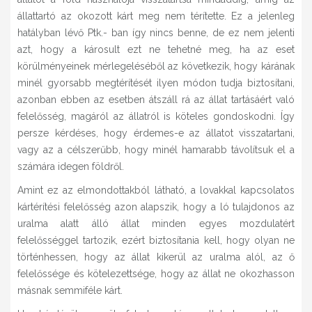
állattartó az okozott kárt meg nem térítette. Ez a jelenleg
hatályban lévő Ptk.- ban így nincs benne, de ez nem jelenti
azt, hogy a károsult ezt ne tehetné meg, ha az eset
körülményeinek mérlegeléséből az következik, hogy kárának
minél gyorsabb megtérítését ilyen módon tudja biztosítani,
azonban ebben az esetben átszáll rá az állat tartásáért való
felelősség, magáról az állatról is köteles gondoskodni. Így
persze kérdéses, hogy érdemes-e az állatot visszatartani,
vagy az a célszerűbb, hogy minél hamarabb távolítsuk el a
számára idegen földről.
Amint ez az elmondottakból látható, a lovakkal kapcsolatos
kártérítési felelősség azon alapszik, hogy a ló tulajdonos az
uralma alatt álló állat minden egyes mozdulatért
felelősséggel tartozik, ezért biztosítania kell, hogy olyan ne
történhessen, hogy az állat kikerül az uralma alól, az ő
felelőssége és kötelezettsége, hogy az állat ne okozhasson
másnak semmiféle kárt.