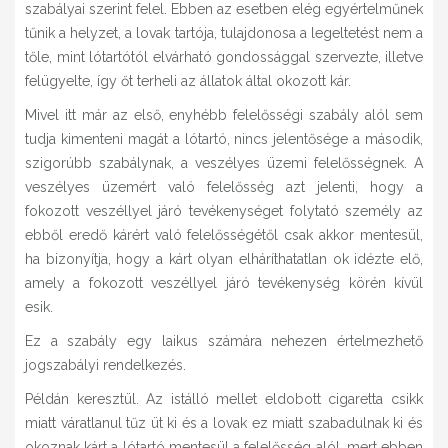
szabályai szerint felel. Ebben az esetben elég egyértelműnek
tűnik a helyzet, a lovak tartója, tulajdonosa a legeltetést nem a
tőle, mint lótartótól elvárható gondossággal szervezte, illetve
felügyelte, így őt terheli az állatok által okozott kár.
Mivel itt már az első, enyhébb felelősségi szabály alól sem
tudja kimenteni magát a lótartó, nincs jelentősége a második,
szigorúbb szabálynak, a veszélyes üzemi felelősségnek. A
veszélyes üzemért való felelősség azt jelenti, hogy a
fokozott veszéllyel járó tevékenységet folytató személy az
ebből eredő kárért való felelősségétől csak akkor mentesül,
ha bizonyítja, hogy a kárt olyan elháríthatatlan ok idézte elő,
amely a fokozott veszéllyel járó tevékenység körén kívül
esik.
Ez a szabály egy laikus számára nehezen értelmezhető
jogszabályi rendelkezés.
Példán keresztül. Az istálló mellet eldobott cigaretta csikk
miatt váratlanul tűz üt ki és a lovak ez miatt szabadulnak ki és
okoznak kárt a lótartó mentesül a felelősség alól, mert ebben