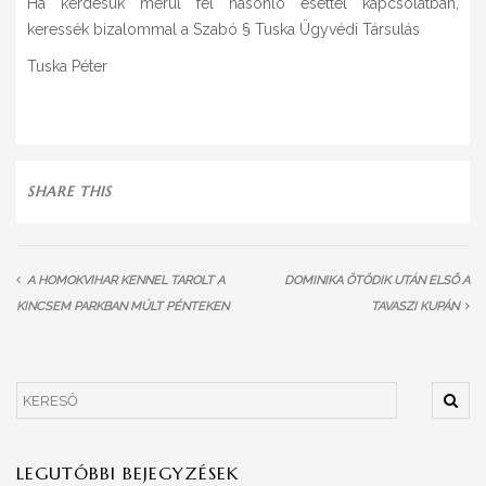
Ha kérdésük merül fel hasonló esettel kapcsolatban,
keressék bizalommal a Szabó § Tuska Ügyvédi Társulás
Tuska Péter
SHARE THIS
A HOMOKVIHAR KENNEL TAROLT A
DOMINIKA ÖTÖDIK UTÁN ELSŐ A
KINCSEM PARKBAN MÚLT PÉNTEKEN
TAVASZI KUPÁN
LEGUTÓBBI BEJEGYZÉSEK