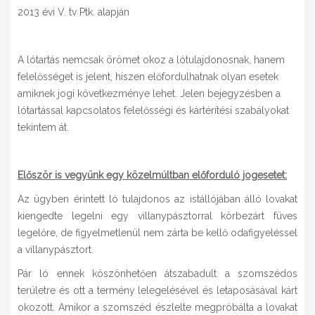
2013 évi V. tv Ptk. alapján
A lótartás nemcsak örömet okoz a lótulajdonosnak, hanem
felelősséget is jelent, hiszen előfordulhatnak olyan esetek
amiknek jogi következménye lehet. Jelen bejegyzésben a
lótartással kapcsolatos felelősségi és kártérítési szabályokat
tekintem át.
Először is vegyünk egy közelmúltban előforduló jogesetet:
Az ügyben érintett ló tulajdonos az istállójában álló lovakat
kiengedte legelni egy villanypásztorral körbezárt füves
legelőre, de figyelmetlenül nem zárta be kellő odafigyeléssel
a villanypásztort.
Pár ló ennek köszönhetően átszabadult a szomszédos
területre és ott a termény lelegelésével és letaposásával kárt
okozott. Amikor a szomszéd észlelte megpróbálta a lovakat