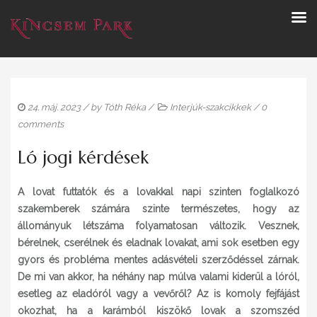
24. máj. 2023
/ by
Tóth Réka
/
Interjúk-szakcikkek
/
0
comments
Ló jogi kérdések
A lovat futtatók és a lovakkal napi szinten foglalkozó
szakemberek számára szinte természetes, hogy az
állományuk létszáma folyamatosan változik. Vesznek,
bérelnek, cserélnek és eladnak lovakat, ami sok esetben egy
gyors és probléma mentes adásvételi szerződéssel zárnak.
De mi van akkor, ha néhány nap múlva valami kiderül a lóról,
esetleg az eladóról vagy a vevőről? Az is komoly fejfájást
okozhat, ha a karámból kiszökő lovak a szomszéd