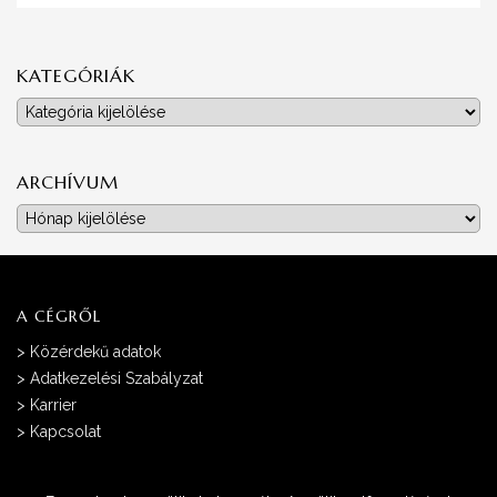
KATEGÓRIÁK
Kategóriák
ARCHÍVUM
Archívum
A CÉGRŐL
>
Közérdekű adatok
>
Adatkezelési Szabályzat
>
Karrier
>
Kapcsolat