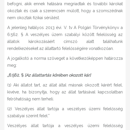
befogni, akik ennek hatására megriadtak és további károkat
okoztak és csak a szerencsén múlott, hogy a szomszédnak
nem okoztak fizikai sérülést.
A jelenleg hatályos 2013 évi. V. tv A Polgári Törvénykönyv a
6:562. § A veszélyes üzem szabályi között felelősség az
állatok károkozásáért címszó alatt találhatunk
rendelkezéseket az állattartó felelősségére vonatkozóan.
A jogalkotó a norma szöveget a következőképpen határozza
meg:
„6:562. §
[Az állattartás körében okozott kár]
(1) Aki állatot tart, az állat által másnak okozott kárért felel,
kivéve, ha bizonyítja, hogy az állat tartásával kapcsolatban
felróhatóság nem terheli.
(2) Veszélyes állat tartója a veszélyes üzemi felelősség
szabályai szerint felel.”
Veszélyes állat tartója a veszélyes üzemi felelősség