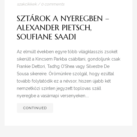
szakcikkek
/
0 comments
SZTÁROK A NYEREGBEN –
ALEXANDER PIETSCH,
SOUFIANE SAADI
Az elmúlt években egyre több világklasszis zsokét
sikerült a Kincsem Parkba csábítani, gondoljunk csak
Frankie Dettori, Tadhg O’Shea vagy Silvestre De
Sousa sikereire. Örömünkre szolgál, hogy ezúttal
tovább folytatódik ez a névsor, hiszen újabb két
nemzetközi szinten jegyzett toplovas száll
nyeregbe a vasárnapi versenyeken....
CONTINUED