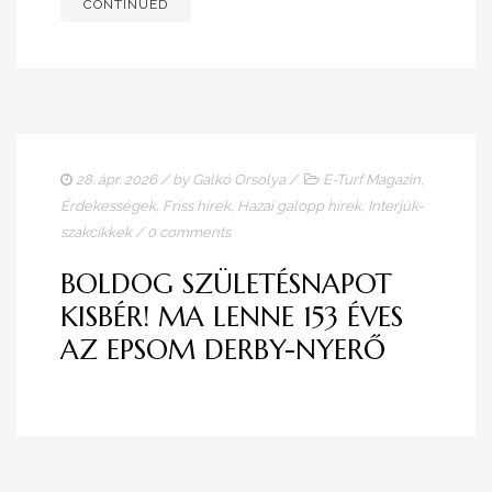
CONTINUED
28. ápr. 2026
/ by
Galkó Orsolya
/
E-Turf Magazin
,
Érdekességek
,
Friss hírek
,
Hazai galopp hírek
,
Interjúk-
szakcikkek
/
0 comments
BOLDOG SZÜLETÉSNAPOT
KISBÉR! MA LENNE 153 ÉVES
AZ EPSOM DERBY-NYERŐ