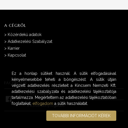
A CÉGRŐL
>
Közérdekű adatok
>
Adatkezelési Szabályzat
>
Karrier
>
Kapcsolat
Ez a honlap sütiket használ. A sütik elfogadásával
kényelmesebbé teheti a böngészést. A sütik útján
FACEBOOK
végzett adatkezelés részleteit a Kincsem Nemzeti Kft.
adatkezelési szabályzata és adatkezelési tájékoztatója
>
Kincsem Park
tartalmazza. Megértettem az adatkezelési tájékoztatóban
foglaltakat,
elfogadom
a sütik használatát.
>
Lóversenyfogadás
TOVÁBBI INFORMÁCIÓT KÉREK