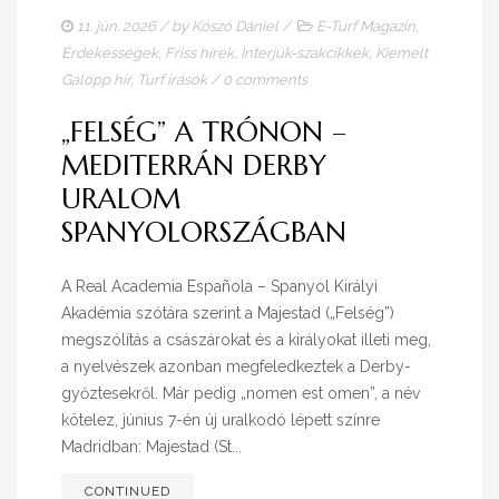
11. jún. 2026
/ by
Kószó Dániel
/
E-Turf Magazin
,
Érdekességek
,
Friss hírek
,
Interjúk-szakcikkek
,
Kiemelt
Galopp hír
,
Turf írások
/
0 comments
„FELSÉG” A TRÓNON –
MEDITERRÁN DERBY
URALOM
SPANYOLORSZÁGBAN
A Real Academia Española – Spanyol Királyi
Akadémia szótára szerint a Majestad („Felség”)
megszólítás a császárokat és a királyokat illeti meg,
a nyelvészek azonban megfeledkeztek a Derby-
győztesekről. Már pedig „nomen est omen”, a név
kötelez, június 7-én új uralkodó lépett színre
Madridban: Majestad (St...
CONTINUED