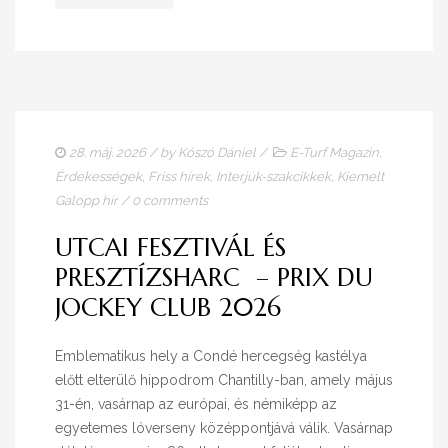
28. máj. 2026
/ by
Kószó Dániel
/
E-Turf Magazin
,
Érdekességek
,
Friss hírek
,
Interjúk-szakcikkek
,
Kiemelt
Galopp hír
/
0 comments
UTCAI FESZTIVÁL ÉS
PRESZTÍZSHARC – PRIX DU
JOCKEY CLUB 2026
Emblematikus hely a Condé hercegség kastélya
előtt elterülő hippodrom Chantilly-ban, amely május
31-én, vasárnap az európai, és némiképp az
egyetemes lóverseny középpontjává válik. Vasárnap