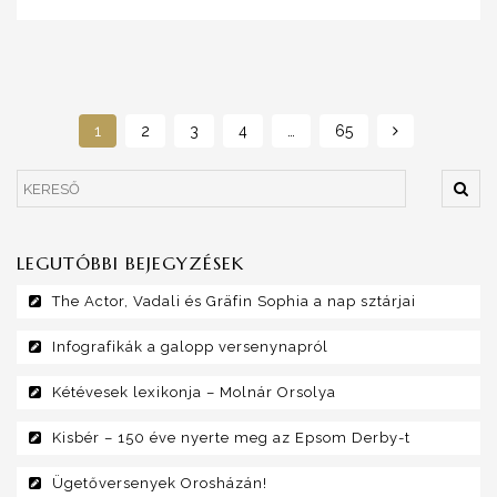
1
2
3
4
…
65
LEGUTÓBBI BEJEGYZÉSEK
The Actor, Vadali és Gräfin Sophia a nap sztárjai
Infografikák a galopp versenynapról
Kétévesek lexikonja – Molnár Orsolya
Kisbér – 150 éve nyerte meg az Epsom Derby-t
Ügetőversenyek Orosházán!