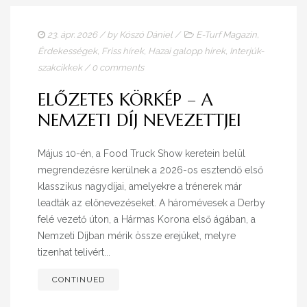
23. ápr. 2026
/ by
Kószó Dániel
/
E-Turf Magazin
,
Érdekességek
,
Friss hírek
,
Hazai galopp hírek
,
Interjúk-
szakcikkek
/
0 comments
ELŐZETES KÖRKÉP – A
NEMZETI DÍJ NEVEZETTJEI
Május 10-én, a Food Truck Show keretein belül
megrendezésre kerülnek a 2026-os esztendő első
klasszikus nagydíjai, amelyekre a trénerek már
leadták az előnevezéseket. A háromévesek a Derby
felé vezető úton, a Hármas Korona első ágában, a
Nemzeti Díjban mérik össze erejüket, melyre
tizenhat telivért...
CONTINUED