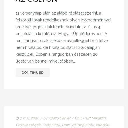
11 versenynap után az alábbi táblázat szerint, a
felsorolt lovak rendelkeznek olyan időeredménnyel,
amellyel jogosultak lehetnek indulni, a július 4-
én lefutásra kerülő 112. Magyar Ügetőderbyben. A
lenti rangsor csak tájékoztatási jelleggel bír, illetve
nem hivatalos, de hivatalos statisztikák alapján
készült el. Ebben a rangsorban összesen 20
ügető van benne, mivel többen...
CONTINUED
7. máj. 2026
/ by
Kószó Dániel
/
E-Turf Magazin
,
Érdekességek
,
Friss hírek
,
Hazai galopp hírek
,
Interjúk-