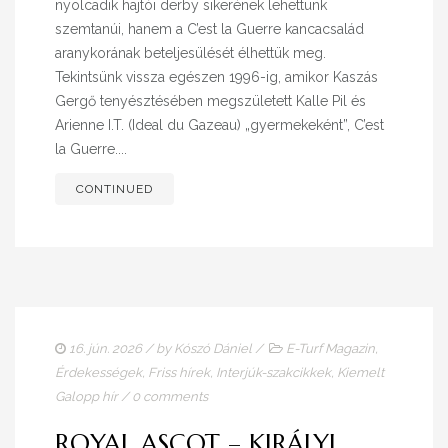
nyolcadik hajtói derby sikerének lehettünk
szemtanúi, hanem a C’est la Guerre kancacsalád
aranykorának beteljesülését élhettük meg.
Tekintsünk vissza egészen 1996-ig, amikor Kaszás
Gergő tenyésztésében megszületett Kalle Pil és
Arienne I.T. (Ideal du Gazeau) „gyermekeként”, C’est
la Guerre....
CONTINUED
16. jún. 2026
/ by
Kószó Dániel
/
E-Turf Magazin
,
Érdekességek
,
Friss hírek
,
Interjúk-szakcikkek
,
Kiemelt
Galopp hír
/
0 comments
ROYAL ASCOT – KIRÁLYI