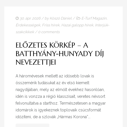
30. ápr. 2026
/ by
Kószó Dániel
/
E-Turf Magazin
,
Érdekességek
,
Friss hírek
,
Hazai galopp hírek
,
Interjúk-
szakcikkek
/
0 comments
ELŐZETES KÖRKÉP – A
BATTHYÁNY-HUNYADY DÍJ
NEVEZETTJEI
A háromévesek mellett az idősebb lovak is
összemérik tudásukat az év első kiemelt
nagydíjában, mely az elmőlt évekhez hasonlóan,
idén is vonzza a régió klasszisait, veretes névsort
felvonultatva a starthoz. Természetesen a magyar
idomárok is igyekeznek toplovaik csúcsformát
időzíteni, de a szlovák „Hármas Korona”...