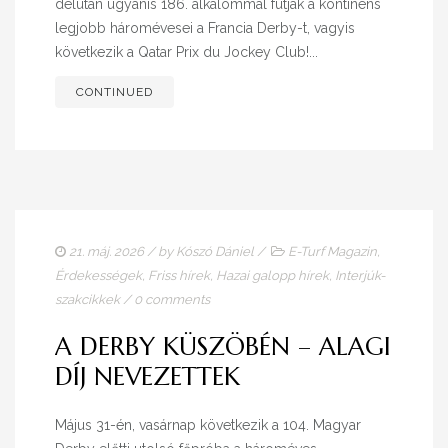
délután ugyanis 186. alkalommal futják a kontinens
legjobb háromévesei a Francia Derby-t, vagyis
következik a Qatar Prix du Jockey Club!...
CONTINUED
21. máj. 2026
/ by
Kószó Dániel
/
E-Turf Magazin
,
Érdekességek
,
Friss hírek
,
Hazai galopp hírek
,
Interjúk-
szakcikkek
/
0 comments
A DERBY KÜSZÖBÉN – ALAGI
DÍJ NEVEZETTEK
Május 31-én, vasárnap következik a 104. Magyar