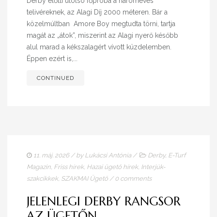
Derby előtti utolsó főpróba a hároméves
telivéreknek, az Alagi Díj 2000 méteren. Bár a
közelmúltban Amore Boy megtudta törni, tartja
magát az „átok”, miszerint az Alagi nyerő később
alul marad a kékszalagért vívott küzdelemben.
Éppen ezért is,...
CONTINUED
11. máj. 2026
/ by
Lukácsi Antónia
/
Derby
,
E-Turf
Magazin
,
Friss hírek
,
Hazai ügető hírek
,
Interjúk-
szakcikkek
,
SZAKMAI Ügető
/
0 comments
JELENLEGI DERBY RANGSOR
AZ ÜGETŐN