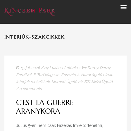
INTERJÚK-SZAKCIKKEK
15. júl. 2026
/ by
Lukácsi Antónia
/
Derby
,
Derby
Fesztivál
,
E-Turf Magazin
,
Friss hírek
,
Hazai ügető hírek
,
Interjúk-szakcikkek
,
Kiemelt Ügető hír
,
SZAKMAI Ügető
/
0 comments
C’EST LA GUERRE
ARANYKORA
Július 5-én nem csak Fazekas Imre történelmi,