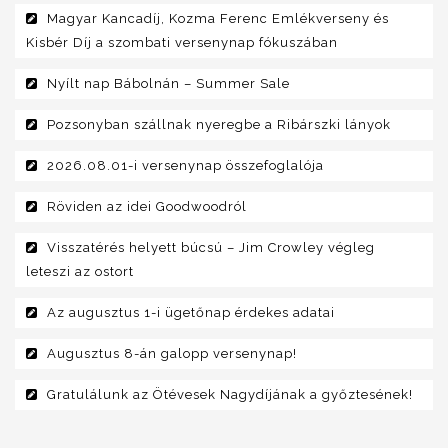
Magyar Kancadíj, Kozma Ferenc Emlékverseny és
Kisbér Díj a szombati versenynap fókuszában
Nyílt nap Bábolnán – Summer Sale
Pozsonyban szállnak nyeregbe a Ribárszki lányok
2026.08.01-i versenynap összefoglalója
Röviden az idei Goodwoodról
Visszatérés helyett búcsú – Jim Crowley végleg
leteszi az ostort
Az augusztus 1-i ügetőnap érdekes adatai
Augusztus 8-án galopp versenynap!
Gratulálunk az Ötévesek Nagydíjának a győztesének!