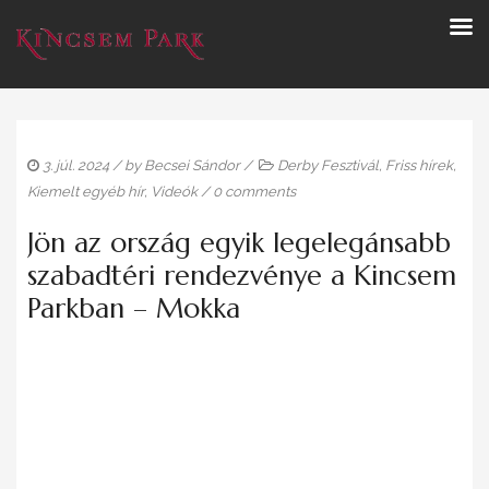
3. júl. 2024
/ by
Becsei Sándor
/
Derby Fesztivál
,
Friss hírek
,
Kiemelt egyéb hír
,
Videók
/
0 comments
Jön az ország egyik legelegánsabb
szabadtéri rendezvénye a Kincsem
Parkban – Mokka