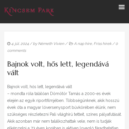
4. júl. 2024
/ by
Németh Vivien
/
A nap híre
,
Friss hírek
/
0
comments
Bajnok volt, hős lett, legendává
vált
Bajnok volt, hős lett, legendává vált
– mondta róla találóan Dömötör Tamás a 2000-es évek
elején az egyik riportfilmjében. Többségünknek, akik hosszú
évek óta a magyar lóversenysport bűvkörében élünk, nem
szükséges részletezni Pali világhírű tetteit, színes pályafutását.
Akik azonban már nem találkozhattak vele, nem is tudják
elképzelni a 73 éves korában is aktívan lovagló fáradhatatlan