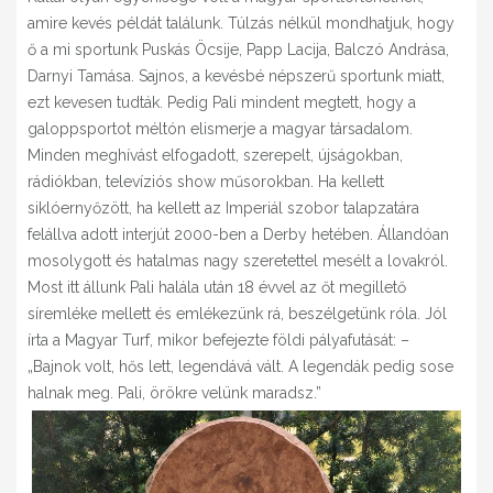
amire kevés példát találunk. Túlzás nélkül mondhatjuk, hogy
ő a mi sportunk Puskás Öcsije, Papp Lacija, Balczó Andrása,
Darnyi Tamása. Sajnos, a kevésbé népszerű sportunk miatt,
ezt kevesen tudták. Pedig Pali mindent megtett, hogy a
galoppsportot méltón elismerje a magyar társadalom.
Minden meghívást elfogadott, szerepelt, újságokban,
rádiókban, televíziós show műsorokban. Ha kellett
siklóernyőzött, ha kellett az Imperiál szobor talapzatára
felállva adott interjút 2000-ben a Derby hetében. Állandóan
mosolygott és hatalmas nagy szeretettel mesélt a lovakról.
Most itt állunk Pali halála után 18 évvel az őt megillető
síremléke mellett és emlékezünk rá, beszélgetünk róla. Jól
írta a Magyar Turf, mikor befejezte földi pályafutását: –
„Bajnok volt, hős lett, legendává vált. A legendák pedig sose
halnak meg. Pali, örökre velünk maradsz.”