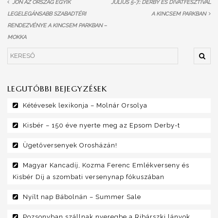
JÖN AZ ORSZÁG EGYIK
JÚLIUS 5-7.: DERBY ÉS DIVATFESZTIVÁL
LEGELEGÁNSABB SZABADTÉRI
A KINCSEM PARKBAN
RENDEZVÉNYE A KINCSEM PARKBAN –
MOKKA
LEGUTÓBBI BEJEGYZÉSEK
Kétévesek lexikonja – Molnár Orsolya
Kisbér – 150 éve nyerte meg az Epsom Derby-t
Ügetőversenyek Orosházán!
Magyar Kancadíj, Kozma Ferenc Emlékverseny és
Kisbér Díj a szombati versenynap fókuszában
Nyílt nap Bábolnán – Summer Sale
Pozsonyban szállnak nyeregbe a Ribárszki lányok