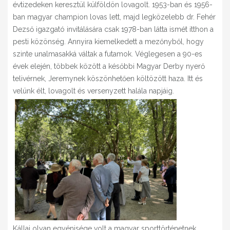
évtizedeken keresztül külföldön lovagolt. 1953-ban és 1956-
ban magyar champion lovas lett, majd legközelebb dr. Fehér
Dezső igazgató invitálására csak 1978-ban látta ismét itthon a
pesti közönség. Annyira kiemelkedett a mezőnyből, hogy
szinte unalmasakká váltak a futamok. Véglegesen a 90-es
évek elején, többek között a későbbi Magyar Derby nyerő
telivérnek, Jeremynek köszönhetően költözött haza. Itt és
velünk élt, lovagolt és versenyzett halála napjáig.
Kállai olyan egyénisége volt a magyar sporttörténetnek,