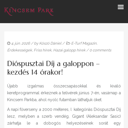
4. jún. 2026
/ by
Kószó Dániel
/
E-Turf Magazin
,
Érdekességek
,
Friss hírek
,
Hazai galopp hírek
/
0 comments
Dióspusztai Díj a galoppon –
kezdés 14 órakor!
Újabb izgalmas összecsapásokkal és kiváló
keretprogrammal érkeznek a telivérek június 7-én, vasárnap a
Kincsem Parkba, ahol nyolc futamban láthatjuk őket.
A napi főverseny a 2000 méteres, I. kategóriás Dióspusztai Díj
lesz, melyben a szerb vendég, Gigant (Aleksandar Sasic)
zárhatja le a dobogós helyezéseinek sorát egy