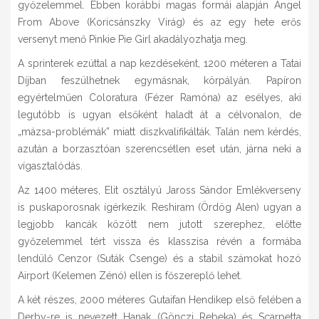
győzelemmel. Ebben korábbi magas formái alapján Angel
From Above (Koricsánszky Virág) és az egy hete erős
versenyt menő Pinkie Pie Girl akadályozhatja meg.
A sprinterek ezúttal a nap kezdéseként, 1200 méteren a Tatai
Díjban feszülhetnek egymásnak, körpályán. Papíron
egyértelműen Coloratura (Fézer Ramóna) az esélyes, aki
legutóbb is ugyan elsőként haladt át a célvonalon, de
„mázsa-problémák” miatt diszkvalifikálták. Talán nem kérdés,
azután a borzasztóan szerencsétlen eset után, járna neki a
vígasztalódás.
Az 1400 méteres, Elit osztályú Jaross Sándor Emlékverseny
is puskaporosnak ígérkezik. Reshiram (Ördög Alen) ugyan a
legjobb kancák között nem jutott szerephez, előtte
győzelemmel tért vissza és klasszisa révén a formába
lendülő Cenzor (Suták Csenge) és a stabil számokat hozó
Airport (Kelemen Zénó) ellen is főszereplő lehet.
A két részes, 2000 méteres Gutaifan Hendikep első felében a
Derby-re is nevezett Hanak (Gönczi Rebeka) és Scarpetta