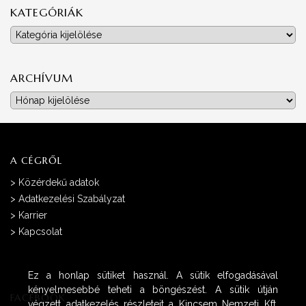
KATEGÓRIÁK
Kategóriák
ARCHÍVUM
Archívum
A CÉGRŐL
>
Közérdekű adatok
>
Adatkezelési Szabályzat
>
Karrier
>
Kapcsolat
Ez a honlap sütiket használ. A sütik elfogadásával
kényelmesebbé teheti a böngészést. A sütik útján
FACEBOOK
végzett adatkezelés részleteit a Kincsem Nemzeti Kft.