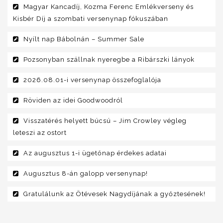
Magyar Kancadíj, Kozma Ferenc Emlékverseny és
Kisbér Díj a szombati versenynap fókuszában
Nyílt nap Bábolnán – Summer Sale
Pozsonyban szállnak nyeregbe a Ribárszki lányok
2026.08.01-i versenynap összefoglalója
Röviden az idei Goodwoodról
Visszatérés helyett búcsú – Jim Crowley végleg
leteszi az ostort
Az augusztus 1-i ügetőnap érdekes adatai
Augusztus 8-án galopp versenynap!
Gratulálunk az Ötévesek Nagydíjának a győztesének!