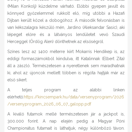
(Milan Konkolj) küzdelme várható. Előbbi gyepen javult és
könnyed győzelemmel rukkolt elő, míg utóbbi a Hazafi
Díjban került közel a dobogóhoz. A második felvonásban is
van kékszalagra készülő mén, Jardino (Aleksandar Sasic), aki
lépeget előre és a látványos lendületet vevő Szaudi
Herceggel (Ördög Alen) dönthetnek az elsőségről.
Színes lesz az 1400 méterre kiírt Mokarris Hendikep is, az
eddigi formaszámokból kiindulva, itt Katalinnak (Elbert Zita)
áll a zászló. Természetesen a nyeretlenek sem maradhatnak
ki, ahol az újoncok mellett többen is régóta hajtják már az
első sikert.
A teljes program az alábbi linken
elérhető:
https://kincsempark.hu/data/versenyprogram/2026
/versenyprogram_2026_06_07_galopp.pdf
A kiváló futamok mellé természetesen jár a jackpot is,
300.000 forint. A nap elején pedig a Magyar Póni
Championátus futamait is láthatjuk, négy különböző távon.